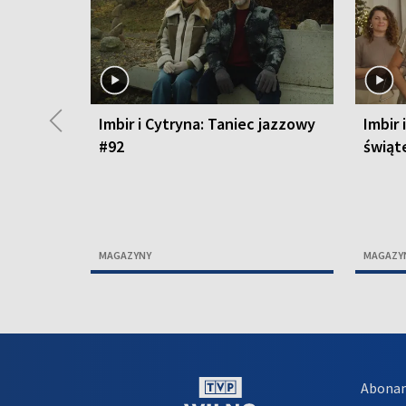
◀
Imbir i Cytryna: Taniec jazzowy
Imbir 
#92
świąt
MAGAZYNY
MAGAZY
Abona