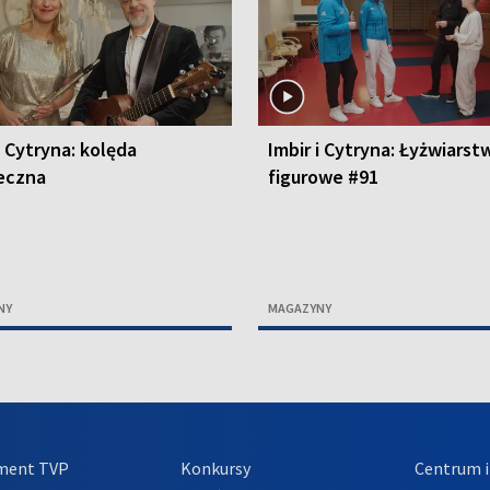
i Cytryna: kolęda
Imbir i Cytryna: Łyżwiarst
eczna
figurowe #91
NY
MAGAZYNY
ment TVP
Konkursy
Centrum i