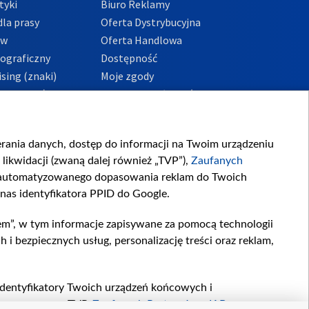
tyki
Biuro Reklamy
la prasy
Oferta Dystrybucyjna
ów
Oferta Handlowa
tograficzny
Dostępność
sing (znaki)
Moje zgody
Prywatności
Procedura zgłoszeń
wewnętrznych
przeciwdziałania
m i korupcji
ierania danych, dostęp do informacji na Twoim urządzeniu
likwidacji (zwaną dalej również „TVP”),
Zaufanych
zautomatyzowanego dopasowania reklam do Twoich
 nas identyfikatora PPID do Google.
em”, w tym informacje zapisywane za pomocą technologii
 bezpiecznych usług, personalizację treści oraz reklam,
, identyfikatory Twoich urządzeń końcowych i
twarzane przez TVP,
Zaufanych Partnerów z IAB
oraz