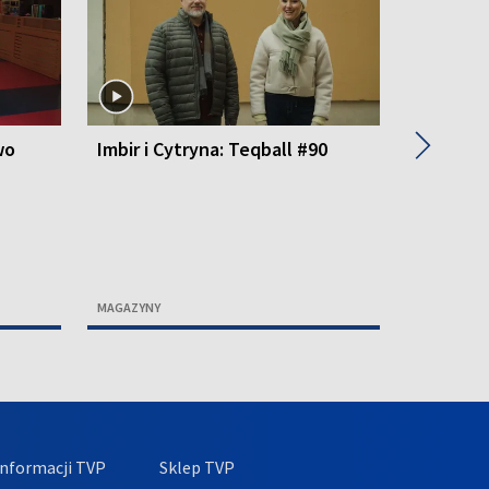
▶
wo
Imbir i Cytryna: Teqball #90
Imbir i 
#89
MAGAZYNY
MAGAZYNY
nformacji TVP
Sklep TVP