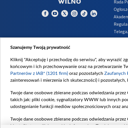
Rada 
Ogłosz
Akadem
Regula
Telega
Inform
Szanujemy Twoją prywatność
Kliknij "Akceptuję i przechodzę do serwisu", aby wyrazić z
końcowym i ich przechowywanie oraz na przetwarzanie Twoi
Partnerów z IAB* (1201 firm)
oraz pozostałych
Zaufanych 
zainteresowań i mierzenia ich skuteczności) i pozostałych,
Twoje dane osobowe zbierane podczas odwiedzania przez 
takich jak: pliki cookie, sygnalizatory WWW lub innych po
udostępnianie funkcji mediów społecznościowych oraz ana
Twoje dane osobowe zbierane podczas odwiedzania przez 
identyfikatory plików cookie, informacje o Twoich wyszuk