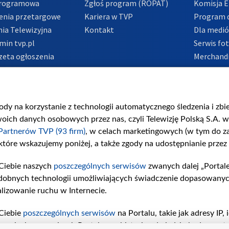
Programowa
Zgłoś program (ROPAT)
Komisja E
enia przetargowe
Kariera w TVP
Program d
ia Telewizyjna
Kontakt
Dla medi
min tvp.pl
Serwis fo
zeta ogłoszenia
Merchandi
acje o nadawcy
Polityka 
Polityka 
nadużycio
gody na korzystanie z technologii automatycznego śledzenia i zb
ch danych osobowych przez nas, czyli Telewizję Polską S.A. w 
Partnerów TVP (93 firm)
, w celach marketingowych (w tym do 
 które wskazujemy poniżej, a także zgody na udostępnianie przez
Ciebie naszych
poszczególnych serwisów
zwanych dalej „Portal
dobnych technologii umożliwiających świadczenie dopasowanych i
lizowanie ruchu w Internecie.
Ciebie
poszczególnych serwisów
na Portalu, takie jak adresy IP
iwaniach w serwisach Portalu czy historia odwiedzin będą prze