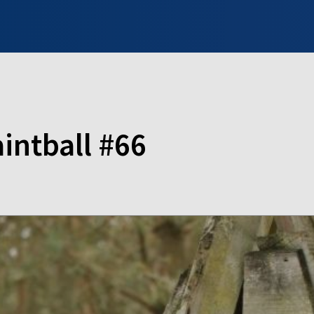
INFO WILNO
WILNO NA DZIEŃ DOBRY
PROGRAMY
ZGŁOŚ
aintball #66