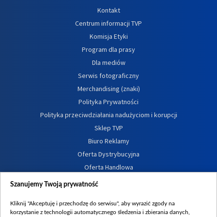
Kontakt
Centrum informacji TVP
Komisja Etyki
Program dla prasy
Dla mediów
Serwis fotograficzny
Merchandising (znaki)
Polityka Prywatności
Polityka przeciwdziałania nadużyciom i korupcji
Sklep TVP
Biuro Reklamy
Oferta Dystrybucyjna
Oferta Handlowa
Dostępność
Szanujemy Twoją prywatność
Moje zgody
Kliknij "Akceptuję i przechodzę do serwisu", aby wyrazić zgody na
Procedura zgłoszeń wewnętrznych
korzystanie z technologii automatycznego śledzenia i zbierania danych,