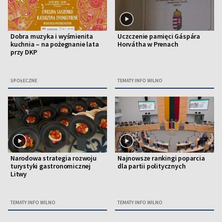
Dobra muzyka i wyśmienita
Uczczenie pamięci Gáspára
kuchnia – na pożegnanie lata
Horvátha w Prenach
przy DKP
SPOŁECZNE
TEMATY INFO WILNO
Narodowa strategia rozwoju
Najnowsze rankingi poparcia
turystyki gastronomicznej
dla partii politycznych
Litwy
TEMATY INFO WILNO
TEMATY INFO WILNO