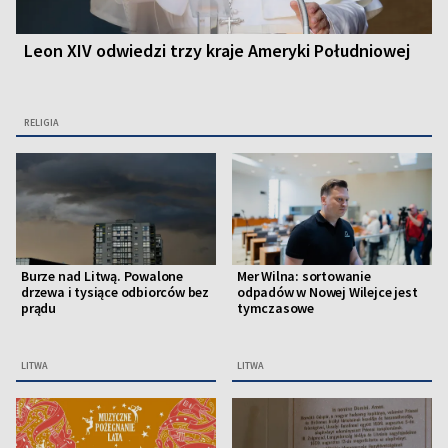
Leon XIV odwiedzi trzy kraje Ameryki Południowej
RELIGIA
Burze nad Litwą. Powalone
Mer Wilna: sortowanie
drzewa i tysiące odbiorców bez
odpadów w Nowej Wilejce jest
prądu
tymczasowe
LITWA
LITWA