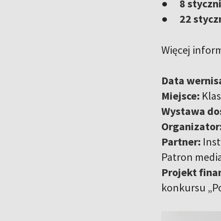
●
8 styczn
●
22 stycz
Więcej infor
Data wernis
Miejsce:
Klas
Wystawa do
Organizator
Partner:
Ins
Patron media
Projekt fin
konkursu „Pol