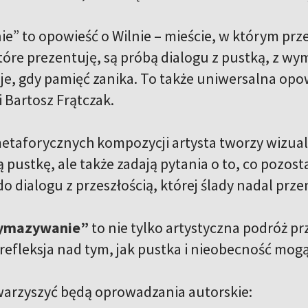
 to opowieść o Wilnie – mieście, w którym przesz
tóre prezentuję, są próbą dialogu z pustką, z wy
je, gdy pamięć zanika. To także uniwersalna opow
 Bartosz Frątczak.
taforycznych kompozycji artysta tworzy wizualne
ustkę, ale także zadają pytania o to, co pozostaj
o dialogu z przeszłością, której ślady nadal przen
ymazywanie”
to nie tylko artystyczna podróż prz
refleksja nad tym, jak pustka i nieobecność mo
arzyszyć będą oprowadzania autorskie: