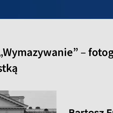
INFO WILNO
WILNO NA DZIEŃ DOBRY
PROGRAMY
ZGŁOŚ
 „Wymazywanie” – fotogr
stką