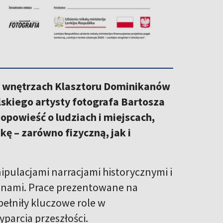
ch wnętrzach Klasztoru Dominikanów
lskiego artysty fotografa Bartosza
powieść o ludziach i miejscach,
kę – zarówno fizyczną, jak i
nipulacjami narracjami historycznymi i
d nami. Prace prezentowane na
pełniły kluczowe role w
parcia przeszłości.