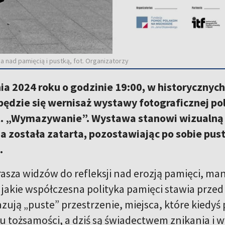
 nad pamięcią i pustką, fot. Organizatorzy
nia 2024 roku o godzinie 19:00, w historyczny
będzie się wernisaż wystawy fotograficznej po
t. „Wymazywanie”. Wystawa stanowi wizualną o
ia została zatarta, pozostawiając po sobie pust
.
rasza widzów do refleksji nad erozją pamięci, ma
jakie współczesna polityka pamięci stawia prze
ują „puste” przestrzenie, miejsca, które kiedyś 
u tożsamości, a dziś są świadectwem znikania i wy