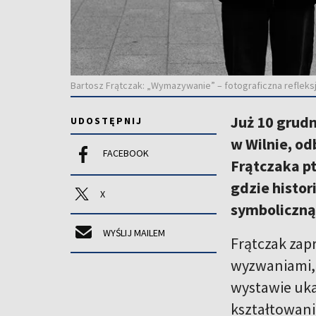
Bartosz Frątczak: „Wymazywanie” – fotograficzna refleksja
Już 10 grud
UDOSTĘPNIJ
w Wilnie, od
FACEBOOK
Frątczaka p
gdzie histor
X
symboliczną
WYŚLIJ MAILEM
Frątczak zap
wyzwaniami, 
wystawie ukaz
kształtowani