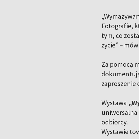
„Wymazywanie”
Fotografie, k
tym, co zosta
życie” – mówi
Za pomocą me
dokumentują p
zaproszenie d
Wystawa
„W
uniwersalna 
odbiorcy.
Wystawie tow