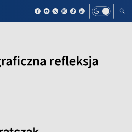
 TEMAT
WIĘCEJ
aficzna refleksja