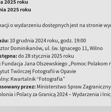
ia 2025 roku
nia 2025 roku
macji o wydarzeniu dostępnych jest na stronie w
ażu:
10 grudnia 2024 roku, godz. 19:00
ztor Dominikanów, ul. św. Ignacego 11, Wilno
stępna:
do 28 stycznia 2025 roku
:
Fundacja Jana Olszewskiego „Pomoc Polakom 
tytut Twórczej Fotografii w Opavie
lny: Kwartalnik “Fotografia”
ansowany przez:
Ministerstwo Spraw Zagranicznyc
onia i Polacy za Granicą 2024 – Wydarzenia i Inic