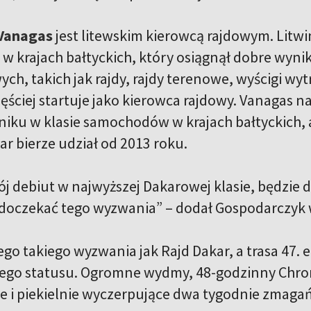
 Vanagas
jest litewskim kierowcą rajdowym. Litw
w krajach bałtyckich, który osiągnął dobre wyni
h, takich jak rajdy, rajdy terenowe, wyścigi wy
zęściej startuje jako kierowca rajdowy. Vanagas 
iku w klasie samochodów w krajach bałtyckich, 
ar bierze udział od 2013 roku.
j debiut w najwyższej Dakarowej klasie, będzie du
 doczekać tego wyzwania” – dodał Gospodarczyk 
go takiego wyzwania jak Rajd Dakar, a trasa 47. e
ego statusu. Ogromne wydmy, 48-godzinny Chro
e i piekielnie wyczerpujące dwa tygodnie zmagań 