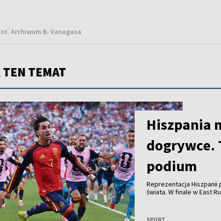
fot. Archiwum B. Vanagasa
 TEN TEMAT
Hiszpania 
dogrywce. 
podium
Reprezentacja Hiszpanii p
świata. W finale w East 
golu Ferrana Torresa. C
zachowanie prezydenta U
rokiem podczas finału Kl
SPORT