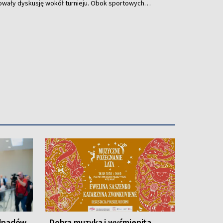
owały dyskusję wokół turnieju. Obok sportowych
rganizacji mistrzostw, decyzjach sędziowskich,
prowadzonych przez FIFA oraz niespodziewanych
odpadów
Dobra muzyka i wyśmienita