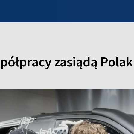
INFO WILNO
WILNO NA DZIEŃ DOBRY
PROGRAMY
ZGŁOŚ
półpracy zasiądą Polak 