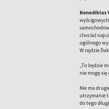
Benediktas
wyścigowych 
samochodowyc
chociaż najc
ogólnego wyn
W rajdzie Dak
„To będzie mó
nie mogę się
Nie ma drugie
utrzymanie t
do tego długi