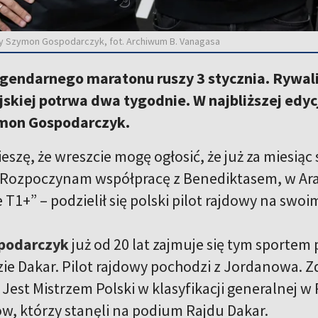
ączy Szymon Gospodarczyk, fot. Archiwum B. Vanagasa
egendarnego maratonu ruszy 3 stycznia. Rywal
jskiej potrwa dwa tygodnie. W najbliższej edycj
mon Gospodarczyk.
ieszę, że wreszcie mogę ogłosić, że już za miesią
 Rozpoczynam współpracę z Benediktasem, w Arab
e T1+” – podzielił się polski pilot rajdowy na swoi
podarczyk
już od 20 lat zajmuje się tym sporte
dzie Dakar. Pilot rajdowy pochodzi z Jordanowa. 
Jest Mistrzem Polski w klasyfikacji generalnej
ów, którzy stanęli na podium Rajdu Dakar.