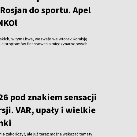
Rosjan do sportu. Apel
 MKOl
skich, w tym Litwa, wezwało we wtorek Komisję
nia programów finansowania międzynarodowych
które dopuszczają rosyjskich i białoruskich
w zawodach.
26 pod znakiem sensacji
sji. VAR, upały i wielkie
nki
 nie zakończył, ale już teraz można wskazać tematy,