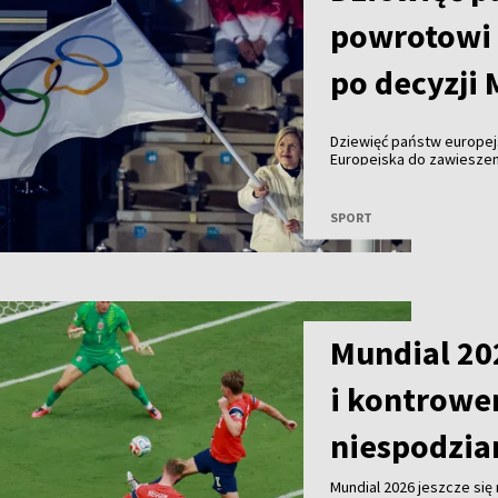
powrotowi 
po decyzji
Dziewięć państw europej
Europejską do zawiesze
organizacji sportowych, 
sportowców do udziału 
SPORT
Mundial 20
i kontrower
niespodzia
Mundial 2026 jeszcze się