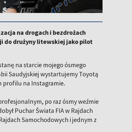
izacja na drogach i bezdrożach
i do drużyny litewskiej jako pilot
c stanę na starcie mojego ósmego
ii Saudyjskiej wystartujemy Toyotą
m profilu na Instagramie.
m profesjonalnym, po raz ósmy weźmie
Zdobył Puchar Świata FIA w Rajdach
 w Rajdach Samochodowych i jednym z