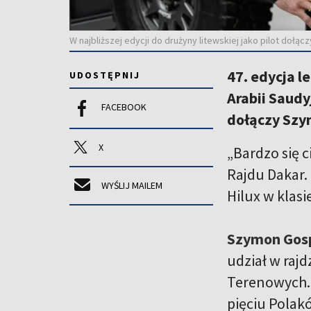
W najbliższej edycji do drużyny litewskiej jako pilot doł
47. edycja l
UDOSTĘPNIJ
Arabii Saudy
FACEBOOK
dołączy Szy
X
„Bardzo się c
Rajdu Dakar.
WYŚLIJ MAILEM
Hilux w klasi
Szymon Gos
udział w raj
Terenowych. 
pięciu Polak