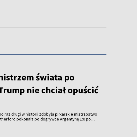
mistrzem świata po
Trump nie chciał opuścić
o raz drugi w historii zdobyła piłkarskie mistrzostwo
Rutherford pokonała po dogrywce Argentynę 1:0 po
eremonię wręczenia trofeum przyćmiło jednak
SA Donalda Trumpa, który – podobnie jak przed
ubowych Mistrzostw Świata – nie chciał opuścić