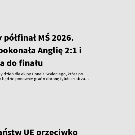
 półfinał MŚ 2026.
okonała Anglię 2:1 i
 do finału
y dzień dla ekipy Lionela Scaloniego, która po
h będzie ponownie grać o obronę tytułu mistrza
ński portal Pagina12. Argentyna pokonała Anglię 2:1 w
trzostw świata, który został rozegrany w Atlancie, co
nale. Zagra w nim w niedzielę z Hiszpanią. Dzień
a zmierzą się w meczu o trzecie miejsce.
aństw UE przeciwko