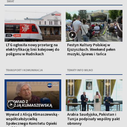
ŚWIAT
LTG ogłosiła nowy przetarg na
Festyn Kultury Polskiej w
elektryfikację linii kolejowej do
Ejszyszkach. Weekend pełen
poligonu w Rudnikach
muzyki, śpiewu i tańca
TRANSPORT I KOMUNIKACJA
TEMATY INFO WILNO
Wywiad z Alicją Klimaszewską -
Arabia Saudyjska, Pakistan i
współzałożycielką
Turcja podpisały wspólny pakt
Społecznego Komitetu Opieki
obronny