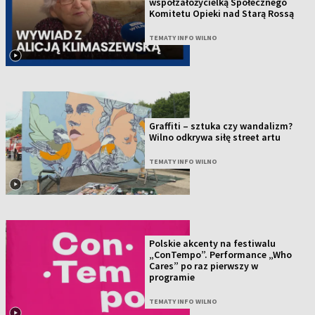
współzałożycielką Społecznego
Komitetu Opieki nad Starą Rossą
TEMATY INFO WILNO
Graffiti – sztuka czy wandalizm?
Wilno odkrywa siłę street artu
TEMATY INFO WILNO
Polskie akcenty na festiwalu
„ConTempo”. Performance „Who
Cares” po raz pierwszy w
programie
TEMATY INFO WILNO