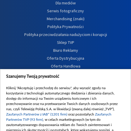
Dla mediów
Serwis fotograficzny
Merchandising (znaki)
Polityka Prywatności
Polityka przeciwdziałania nadużyciom i korupcji
Sklep TVP
Biuro Reklamy
Oferta Dystrybucyjna
Oferta Handlowa
Dostępność
Szanujemy Twoją prywatność
Moje zgody
Kliknij "Akceptuję i przechodzę do serwisu", aby wyrazić zgody na
Procedura zgłoszeń wewnętrznych
korzystanie z technologii automatycznego śledzenia i zbierania danych,
dostęp do informacji na Twoim urządzeniu końcowym i ich
przechowywanie oraz na przetwarzanie Twoich danych osobowych przez
nas, czyli Telewizję Polską S.A. w likwidacji (zwaną dalej również „TVP”),
Zaufanych Partnerów z IAB* (1201 firm)
oraz pozostałych
Zaufanych
Partnerów TVP (93 firm)
, w celach marketingowych (w tym do
zautomatyzowanego dopasowania reklam do Twoich zainteresowań i
mierzenia ich skuteczności) i pozostałych, które wskazujemy poniżej, a