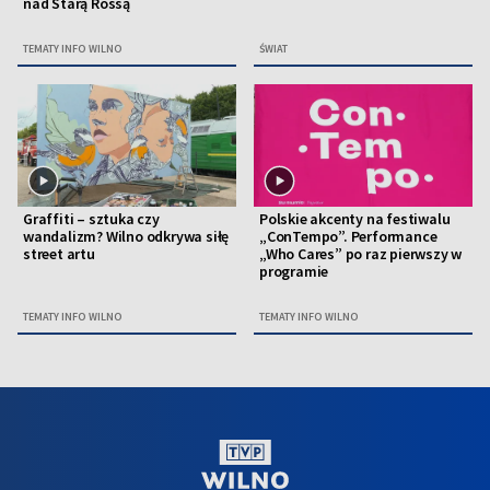
nad Starą Rossą
TEMATY INFO WILNO
ŚWIAT
Graffiti – sztuka czy
Polskie akcenty na festiwalu
wandalizm? Wilno odkrywa siłę
„ConTempo”. Performance
street artu
„Who Cares” po raz pierwszy w
programie
TEMATY INFO WILNO
TEMATY INFO WILNO