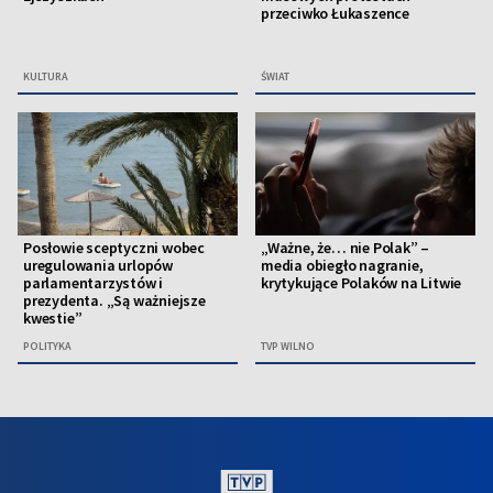
przeciwko Łukaszence
KULTURA
ŚWIAT
Posłowie sceptyczni wobec
„Ważne, że… nie Polak” –
uregulowania urlopów
media obiegło nagranie,
parlamentarzystów i
krytykujące Polaków na Litwie
prezydenta. „Są ważniejsze
kwestie”
POLITYKA
TVP WILNO