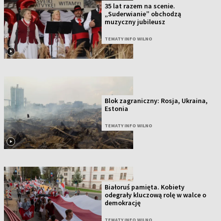
35 lat razem na scenie.
„Suderwianie” obchodzą
muzyczny jubileusz
TEMATY INFO WILNO
Blok zagraniczny: Rosja, Ukraina,
Estonia
TEMATY INFO WILNO
Białoruś pamięta. Kobiety
odegrały kluczową rolę w walce o
demokrację
TEMATY INFO WILNO