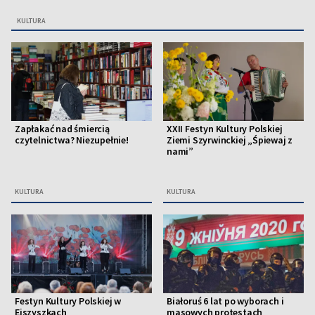
KULTURA
Zapłakać nad śmiercią
XXII Festyn Kultury Polskiej
czytelnictwa? Niezupełnie!
Ziemi Szyrwinckiej „Śpiewaj z
nami”
KULTURA
KULTURA
Festyn Kultury Polskiej w
Białoruś 6 lat po wyborach i
Ejszyszkach
masowych protestach