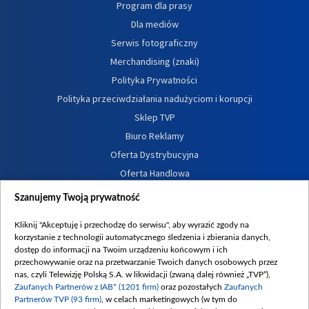
Program dla prasy
Dla mediów
Serwis fotograficzny
Merchandising (znaki)
Polityka Prywatności
Polityka przeciwdziałania nadużyciom i korupcji
Sklep TVP
Biuro Reklamy
Oferta Dystrybucyjna
Oferta Handlowa
Dostępność
Szanujemy Twoją prywatność
Moje zgody
Kliknij "Akceptuję i przechodzę do serwisu", aby wyrazić zgody na
Procedura zgłoszeń wewnętrznych
korzystanie z technologii automatycznego śledzenia i zbierania danych,
dostęp do informacji na Twoim urządzeniu końcowym i ich
przechowywanie oraz na przetwarzanie Twoich danych osobowych przez
nas, czyli Telewizję Polską S.A. w likwidacji (zwaną dalej również „TVP”),
Zaufanych Partnerów z IAB* (1201 firm)
oraz pozostałych
Zaufanych
Partnerów TVP (93 firm)
, w celach marketingowych (w tym do