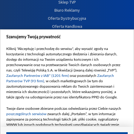
Sklep TVP
Biuro Reklamy
Oferta Dystrybucyjna
Oferta Handlowa
Dostępność
Szanujemy Twoją prywatność
Moje zgody
Kliknij "Akceptuję i przechodzę do serwisu", aby wyrazić zgody na
Procedura zgłoszeń wewnętrznych
korzystanie z technologii automatycznego śledzenia i zbierania danych,
dostęp do informacji na Twoim urządzeniu końcowym i ich
przechowywanie oraz na przetwarzanie Twoich danych osobowych przez
nas, czyli Telewizję Polską S.A. w likwidacji (zwaną dalej również „TVP”),
Zaufanych Partnerów z IAB* (1201 firm)
oraz pozostałych
Zaufanych
Partnerów TVP (93 firm)
, w celach marketingowych (w tym do
zautomatyzowanego dopasowania reklam do Twoich zainteresowań i
mierzenia ich skuteczności) i pozostałych, które wskazujemy poniżej, a
także zgody na udostępnianie przez nas identyfikatora PPID do Google.
Twoje dane osobowe zbierane podczas odwiedzania przez Ciebie naszych
poszczególnych serwisów
zwanych dalej „Portalem”, w tym informacje
zapisywane za pomocą technologii takich jak: pliki cookie, sygnalizatory
WWW lub innych podobnych technologii umożliwiających świadczenie
dopasowanych i bezpiecznych usług, personalizację treści oraz reklam,