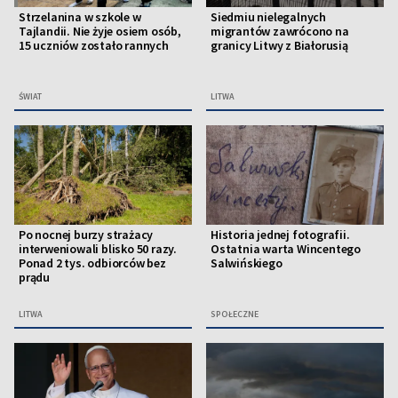
Strzelanina w szkole w
Siedmiu nielegalnych
Tajlandii. Nie żyje osiem osób,
migrantów zawrócono na
15 uczniów zostało rannych
granicy Litwy z Białorusią
ŚWIAT
LITWA
Po nocnej burzy strażacy
Historia jednej fotografii.
interweniowali blisko 50 razy.
Ostatnia warta Wincentego
Ponad 2 tys. odbiorców bez
Salwińskiego
prądu
LITWA
SPOŁECZNE