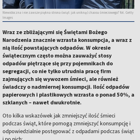
Niewidoczna i nie zawsze piękna strona świąt: jak uniknąć chaosu śmieciowego? fot. Getty
Images
Wraz ze zbliżającymi się Świętami Bożego
Narodzenia znacznie wzrasta konsumpcja, a wraz z
nią ilość powstających odpadów. W okresie
świątecznym często można zauważyć stosy
odpadów piętrzące się przy pojemnikach do
segregacji, co nie tylko utrudnia pracę firm
zajmujących się wywozem śmieci, ale również
świadczy o nadmiernej konsumpcji. Ilość odpadów
papierowych i plastikowych wzrasta o ponad 50%, a
szklanych – nawet dwukrotnie.
Oto kilka wskazówek jak zmniejszyć ilość śmieci
podczas świąt, które pomogą zmniejszyć konsumpcję i
odpowiedzialnie postępować z odpadami podczas świąt
i po nich: