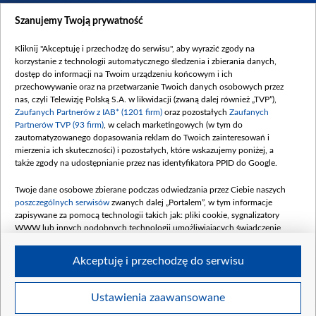
Dostępność
Szanujemy Twoją prywatność
Moje zgody
Kliknij "Akceptuję i przechodzę do serwisu", aby wyrazić zgody na
Procedura zgłoszeń wewnętrznych
korzystanie z technologii automatycznego śledzenia i zbierania danych,
dostęp do informacji na Twoim urządzeniu końcowym i ich
przechowywanie oraz na przetwarzanie Twoich danych osobowych przez
nas, czyli Telewizję Polską S.A. w likwidacji (zwaną dalej również „TVP”),
Zaufanych Partnerów z IAB* (1201 firm)
oraz pozostałych
Zaufanych
Partnerów TVP (93 firm)
, w celach marketingowych (w tym do
zautomatyzowanego dopasowania reklam do Twoich zainteresowań i
mierzenia ich skuteczności) i pozostałych, które wskazujemy poniżej, a
także zgody na udostępnianie przez nas identyfikatora PPID do Google.
Twoje dane osobowe zbierane podczas odwiedzania przez Ciebie naszych
poszczególnych serwisów
zwanych dalej „Portalem”, w tym informacje
zapisywane za pomocą technologii takich jak: pliki cookie, sygnalizatory
WWW lub innych podobnych technologii umożliwiających świadczenie
dopasowanych i bezpiecznych usług, personalizację treści oraz reklam,
udostępnianie funkcji mediów społecznościowych oraz analizowanie ruchu
Akceptuję i przechodzę do serwisu
w Internecie.
Twoje dane osobowe zbierane podczas odwiedzania przez Ciebie
Ustawienia zaawansowane
poszczególnych serwisów
na Portalu, takie jak adresy IP, identyfikatory