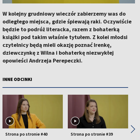
W kolejny grudniowy wieczór zabierzemy was do
odległego miejsca, gdzie śpiewają raki. Oczywiście
będzie to podróż literacka, razem z bohaterką
książki pod takim właśnie tytułem. Z kolei młodsi
czytelnicy będą mieli okazję poznać Irenkę,
dziewczynkę z Wilna i bohaterkę niezwykłej
opowieści Andrzeja Perepeczki.
INNE ODCINKI
◀
▶
Strona po stronie #40
Strona po stronie #39
St