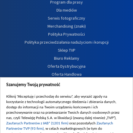
Program dla prasy
Dla mediów
Serwis fotograficzny
Merchandising (znaki)
Polityka Prywatności
Polityka przeciwdziałania nadużyciom i korupcji
Sklep TVP
Biuro Reklamy
Oferta Dystrybucyjna
Oferta Handlowa
Dostępność
Szanujemy Twoją prywatność
Moje zgody
Kliknij "Akceptuję i przechodzę do serwisu", aby wyrazić zgody na
Procedura zgłoszeń wewnętrznych
korzystanie z technologii automatycznego śledzenia i zbierania danych,
dostęp do informacji na Twoim urządzeniu końcowym i ich
przechowywanie oraz na przetwarzanie Twoich danych osobowych przez
nas, czyli Telewizję Polską S.A. w likwidacji (zwaną dalej również „TVP”),
Zaufanych Partnerów z IAB* (1201 firm)
oraz pozostałych
Zaufanych
Partnerów TVP (93 firm)
, w celach marketingowych (w tym do