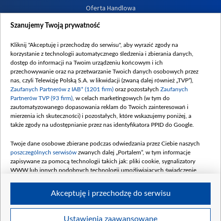
Oferta Handlowa
Dostępność
Szanujemy Twoją prywatność
Moje zgody
Kliknij "Akceptuję i przechodzę do serwisu", aby wyrazić zgody na
Procedura zgłoszeń wewnętrznych
korzystanie z technologii automatycznego śledzenia i zbierania danych,
dostęp do informacji na Twoim urządzeniu końcowym i ich
przechowywanie oraz na przetwarzanie Twoich danych osobowych przez
nas, czyli Telewizję Polską S.A. w likwidacji (zwaną dalej również „TVP”),
Zaufanych Partnerów z IAB* (1201 firm)
oraz pozostałych
Zaufanych
Partnerów TVP (93 firm)
, w celach marketingowych (w tym do
zautomatyzowanego dopasowania reklam do Twoich zainteresowań i
mierzenia ich skuteczności) i pozostałych, które wskazujemy poniżej, a
także zgody na udostępnianie przez nas identyfikatora PPID do Google.
Twoje dane osobowe zbierane podczas odwiedzania przez Ciebie naszych
poszczególnych serwisów
zwanych dalej „Portalem”, w tym informacje
zapisywane za pomocą technologii takich jak: pliki cookie, sygnalizatory
WWW lub innych podobnych technologii umożliwiających świadczenie
dopasowanych i bezpiecznych usług, personalizację treści oraz reklam,
udostępnianie funkcji mediów społecznościowych oraz analizowanie ruchu
Akceptuję i przechodzę do serwisu
w Internecie.
Twoje dane osobowe zbierane podczas odwiedzania przez Ciebie
Ustawienia zaawansowane