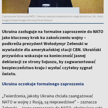
Zaproszenie Ukrainy do NATO: Zełenski apeluje o obejmowanie całego terytorium, fot. Getty
Images/Global Images Ukraine/Vitalii Nosach
Ukraina zasługuje na formalne zaproszenie do NATO
jako kluczowy krok ku zakończeniu wojny –
podkreśla prezydent Wołodymyr Zełenski w
wywiadzie dla amerykańskiej stacji CBN. Ukraiński
przywódca wskazuje na konieczność jasnej
deklaracji ze strony Sojuszu, by zagwarantować
bezpieczeństwo kraju i wysłać czytelny sygnał
światu.
Ukraina oczekuje formalnego zaproszenia
„Twierdzenia, jakoby Ukraina chciała zaangażować
NATO w wojnę z Rosją, są nieprawdziwe” – zaznacza
Zełenski. „Jasne zaproszenie do NATO, obejmujące całe