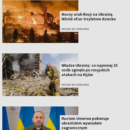
Nocny atak Rosji na Ukrainę.
Wśród ofiar trzyletnie dziecko
WOJNA NA UKRAINIE
Władze Ukrainy: co najmniej 15
osób zginęło po rosyjskich
atakach na Kijów
WOJNA NA UKRAINIE
Rustem Umerow pokieruje
ukraińskim wywiadem
zagranicznym