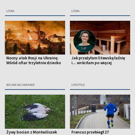
LITWA
LITWA
Nocny atak Rosji na Ukrainę.
Jak przeżyłam litewską łaźnię
Wśród ofiar trzyletnie dziecko
i... wróciłam po więcej
WOJNA NA UKRAINIE
LIFESTYLE
Żywy bocian z Montwiliszek
Francuz przebiegł 27