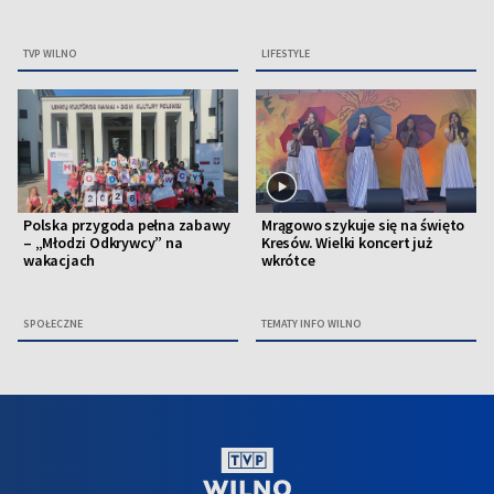
TVP WILNO
LIFESTYLE
Polska przygoda pełna zabawy
Mrągowo szykuje się na święto
– „Młodzi Odkrywcy” na
Kresów. Wielki koncert już
wakacjach
wkrótce
SPOŁECZNE
TEMATY INFO WILNO