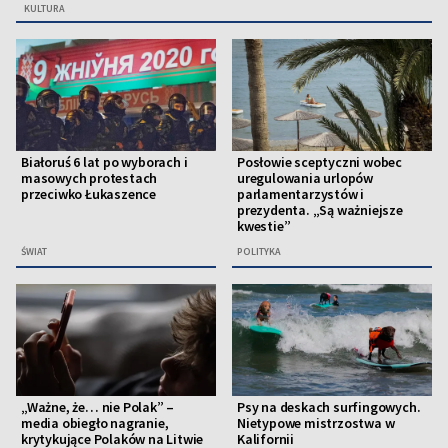
KULTURA
Białoruś 6 lat po wyborach i
Posłowie sceptyczni wobec
masowych protestach
uregulowania urlopów
przeciwko Łukaszence
parlamentarzystów i
prezydenta. „Są ważniejsze
kwestie”
ŚWIAT
POLITYKA
„Ważne, że… nie Polak” –
Psy na deskach surfingowych.
media obiegło nagranie,
Nietypowe mistrzostwa w
krytykujące Polaków na Litwie
Kalifornii