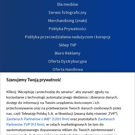
Dla mediów
Serwis fotograficzny
Merchandising (znaki)
Polityka Prywatności
Polityka przeciwdziałania nadużyciom i korupcji
Sklep TVP
Biuro Reklamy
Oferta Dystrybucyjna
Oferta Handlowa
Dostępność
Szanujemy Twoją prywatność
Moje zgody
Kliknij "Akceptuję i przechodzę do serwisu", aby wyrazić zgody na
Procedura zgłoszeń wewnętrznych
korzystanie z technologii automatycznego śledzenia i zbierania danych,
dostęp do informacji na Twoim urządzeniu końcowym i ich
przechowywanie oraz na przetwarzanie Twoich danych osobowych przez
nas, czyli Telewizję Polską S.A. w likwidacji (zwaną dalej również „TVP”),
Zaufanych Partnerów z IAB* (1201 firm)
oraz pozostałych
Zaufanych
Partnerów TVP (93 firm)
, w celach marketingowych (w tym do
zautomatyzowanego dopasowania reklam do Twoich zainteresowań i