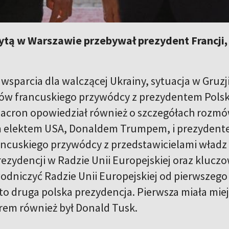
zytą w Warszawie przebywał prezydent Francji
sparcia dla walczącej Ukrainy, sytuacja w Gruzji
w francuskiego przywódcy z prezydentem Polski
ron opowiedział również o szczegółach rozmów,
 elektem USA, Donaldem Trumpem, i prezydent
cuskiego przywódcy z przedstawicielami władz 
rezydencji w Radzie Unii Europejskiej oraz klucz
odniczyć Radzie Unii Europejskiej od pierwszego
 to druga polska prezydencja. Pierwsza miała mie
rem również był Donald Tusk.