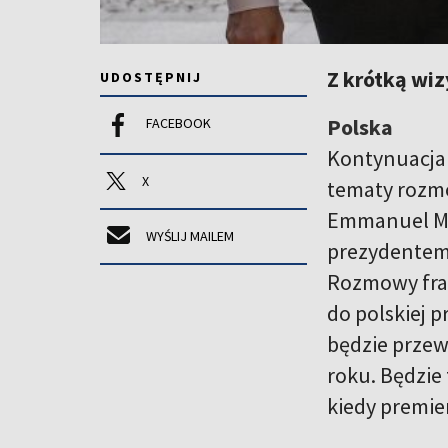
Z krótką wi
UDOSTĘPNIJ
Polska
FACEBOOK
Kontynuacja w
X
tematy rozmó
Emmanuel Mac
WYŚLIJ MAILEM
prezydentem
Rozmowy fran
do polskiej p
będzie przew
roku. Będzie
kiedy premie