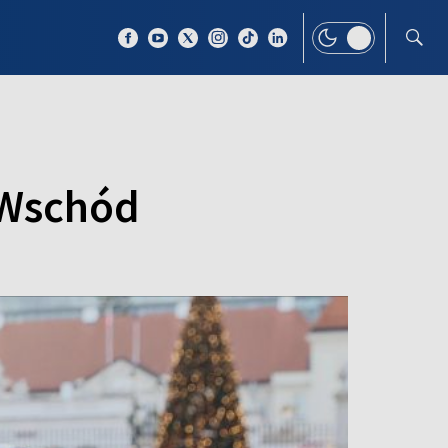
 TEMAT
WIĘCEJ
i Wschód