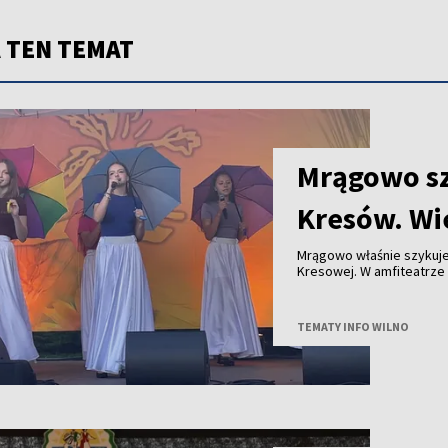
 TEN TEMAT
Mrągowo sz
Kresów. Wie
Mrągowo właśnie szykuje 
Kresowej. W amfiteatrze 
Białorusi i Litwy.
TEMATY INFO WILNO