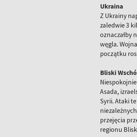
Ukraina
Z Ukrainy nap
zaledwie 3 k
oznaczałby n
węgla. Wojna
początku rosy
Bliski Wsch
Niespokojnie 
Asada, izrae
Syrii. Ataki
niezależnych 
przejęcia pr
regionu Blis