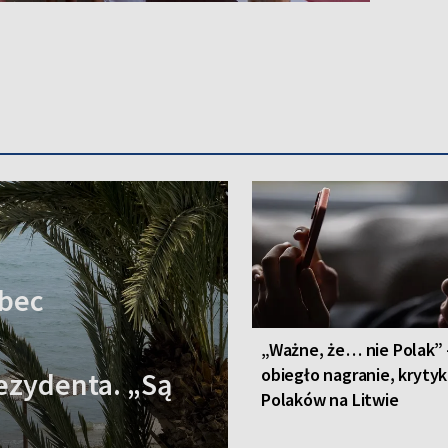
obec
„Ważne, że… nie Polak”
obiegło nagranie, kryty
ezydenta. „Są
Polaków na Litwie