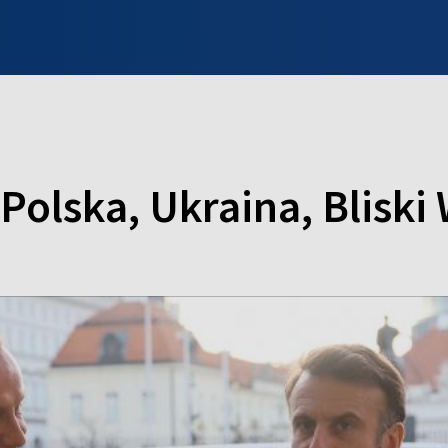
INFO WILNO
WILNO NA DZIEŃ DOBRY
PROGRAMY
ZGŁOŚ
 Polska, Ukraina, Blisk