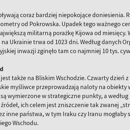
ływają coraz bardziej niepokojące doniesienia. Ro
ilometry od Pokrowska. Upadek tego ważnego cen
ajwiększą militarną porażkę Kijowa od miesięcy. W
 na Ukrainie trwa od 1023 dni. Według danych O
jskiej inwazji zginęło tam co najmniej 10 tys. cy
ód
jest także na Bliskim Wschodzie. Czwarty dzień z
lskie myśliwce przeprowadzają naloty na obiekty 
 te są wymierzone w strategiczne punkty, a wedłu
źródeł, ich celem jest zniszczenie tak zwanej „st
zez inne państwa, w tym Iraku czy Iranu mogłaby 
kiego Wschodu.