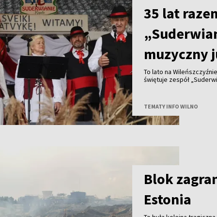
35 lat raze
„Suderwia
muzyczny j
To lato na Wileńszczyźni
świętuje zespół „Suderwia
TEMATY INFO WILNO
Blok zagran
Estonia
To była kolejna tragiczna