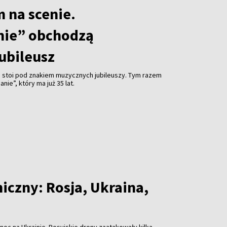
m na scenie.
nie” obchodzą
ubileusz
e stoi pod znakiem muzycznych jubileuszy. Tym razem
nie”, który ma już 35 lat.
iczny: Rosja, Ukraina,
 noc na Ukrainie. Rosyjskie drony zaatakowały kilka