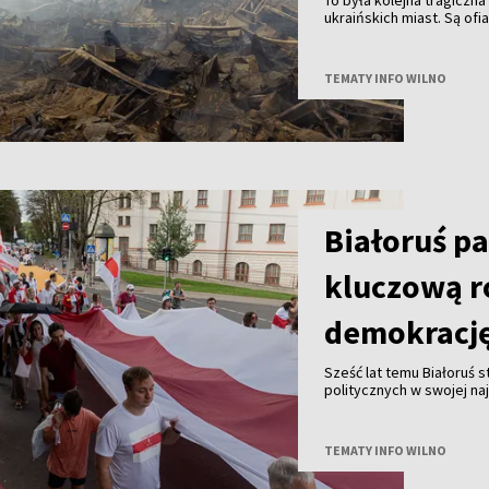
ukraińskich miast. Są ofi
TEMATY INFO WILNO
Białoruś p
kluczową r
demokracj
Sześć lat temu Białoruś 
politycznych w swojej na
jest wciąż żywa, a szcz
odegrały kobiety.
TEMATY INFO WILNO