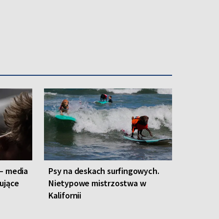
 – media
Psy na deskach surfingowych.
kujące
Nietypowe mistrzostwa w
Kalifornii