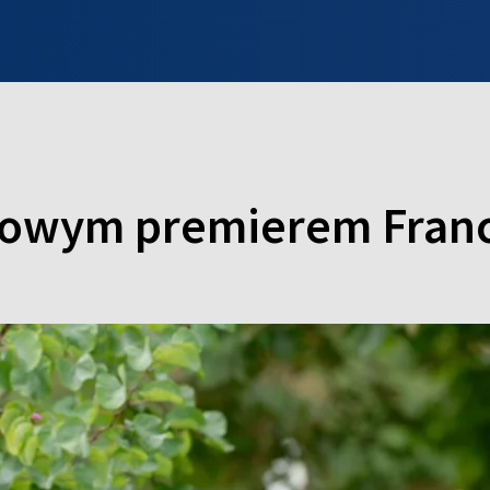
INFO WILNO
WILNO NA DZIEŃ DOBRY
PROGRAMY
ZGŁOŚ
nowym premierem Franc