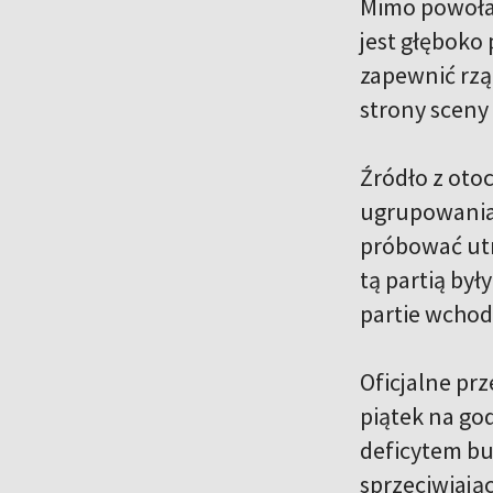
Mimo powołan
jest głęboko
zapewnić rząd
strony sceny 
Źródło z oto
ugrupowaniam
próbować utr
tą partią był
partie wchod
Oficjalne pr
piątek na go
deficytem bu
sprzeciwiają