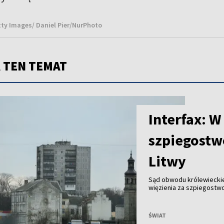
etty Images/ Daniel Pier/NurPhoto
 TEN TEMAT
Interfax: W
szpiegostw
Litwy
Sąd obwodu królewieckieg
więzienia za szpiegostw
informacyjna „Interfax”.
ŚWIAT