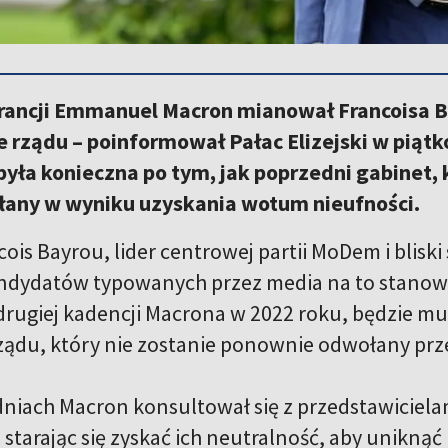
rancji Emmanuel Macron mianował Francoisa B
 rządu – poinformował Pałac Elizejski w pią
yła konieczna po tym, jak poprzedni gabinet, 
łany w wyniku uzyskania wotum nieufności.
cois Bayrou, lider centrowej partii MoDem i blisk
dydatów typowanych przez media na to stanowi
drugiej kadencji Macrona w 2022 roku, będzie mu
ządu, który nie zostanie ponownie odwołany prz
dniach Macron konsultował się z przedstawiciela
 starając się zyskać ich neutralność, aby unikną