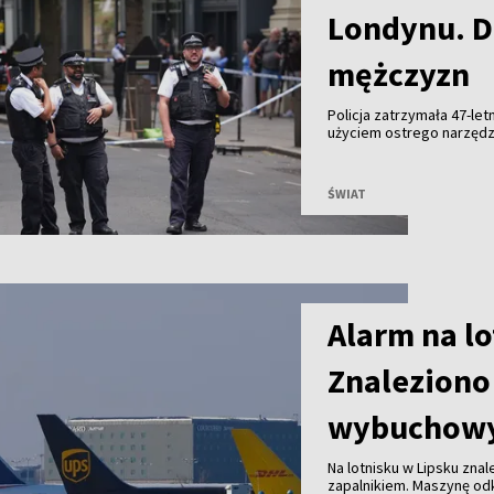
Londynu. D
mężczyzn
Policja zatrzymała 47-le
użyciem ostrego narzędz
mężczyzn trafiło do szpit
ŚWIAT
Alarm na lo
Znaleziono
wybuchow
Na lotnisku w Lipsku zna
zapalnikiem. Maszynę odk