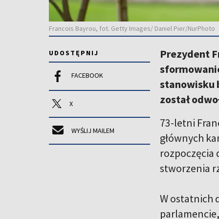
Francois Bayrou, fot. Getty Images/ Daniel Pier/NurPhoto
Prezydent F
UDOSTĘPNIJ
sformowanie
FACEBOOK
stanowisku b
został odwo
X
73-letni Fran
WYŚLIJ MAILEM
głównych kan
rozpoczęcia 
stworzenia r
W ostatnich 
parlamencie,