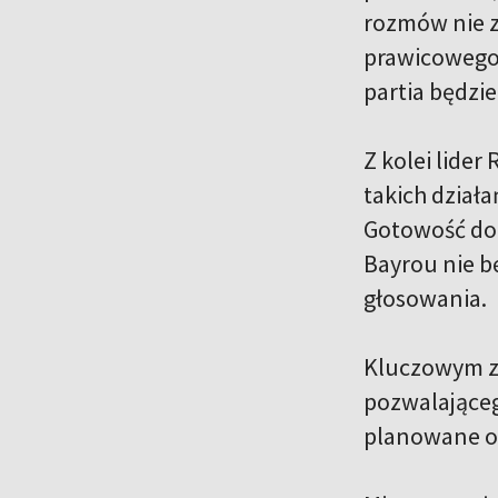
rozmów nie za
prawicowego 
partia będzi
Z kolei lider
takich dział
Gotowość do 
Bayrou nie b
głosowania.
Kluczowym z
pozwalająceg
planowane os