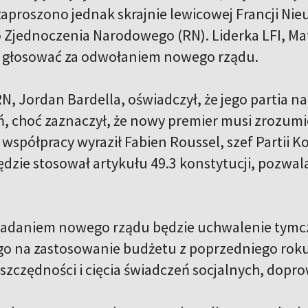
proszono jednak skrajnie lewicowej Francji Nieuj
Zjednoczenia Narodowego (RN). Liderka LFI, Mathi
e głosować za odwołaniem nowego rządu.
 RN, Jordan Bardella, oświadczył, że jego partia 
ań, choć zaznaczył, że nowy premier musi zrozumi
współpracy wyraził Fabien Roussel, szef Partii 
ędzie stosował artykułu 49.3 konstytucji, pozwa
adaniem nowego rządu będzie uchwalenie tymcz
o na zastosowanie budżetu z poprzedniego roku
zczędności i cięcia świadczeń socjalnych, dopro