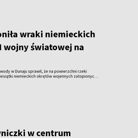
oniła wraki niemieckich
I wojny światowej na
ody w Dunaju sprawił, że na powierzchni rzeki
iesiątki niemieckich okrętów wojennych zatopionych
owej. Susza utrudnia także żeglugę i zagraża
i w Europie Środkowej i Wschodniej.
niczki w centrum