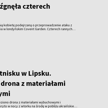
źgnęła czterech
tnią kobietę podejrzaną o przeprowadzenie ataku z
ia w londyńskim Covent Garden. Czterech rannych
ala.
tnisku w Lipsku.
 drona z materiałami
ymi
leziono drona z materiałami wybuchowymi i
ryto w nocy z wtorku na środę w pobliżu ukraińskiego