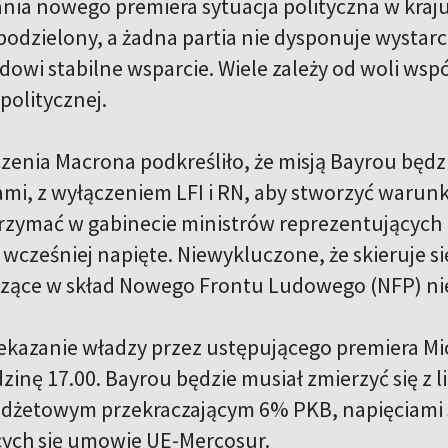
ia nowego premiera sytuacja polityczna w kraju
 podzielony, a żadna partia nie dysponuje wystar
owi stabilne wsparcie. Wiele zależy od woli wspó
politycznej.
czenia Macrona podkreśliło, że misją Bayrou będz
i, z wyłączeniem LFI i RN, aby stworzyć warunk
zymać w gabinecie ministrów reprezentujących R
y wcześniej napięte. Niewykluczone, że skieruje s
zące w skład Nowego Frontu Ludowego (NFP) nie
zekazanie władzy przez ustępującego premiera M
dzinę 17.00. Bayrou będzie musiał zmierzyć się 
dżetowym przekraczającym 6% PKB, napięciami s
cych się umowie UE-Mercosur.