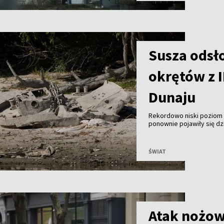
Susza odsł
okrętów z I
Dunaju
Rekordowo niski poziom w
ponownie pojawiły się dz
pod koniec II wojny świat
funkcjonowaniu elektrown
ŚWIAT
Atak nożow