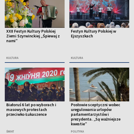
XXII Festyn Kultury Polskiej
Festyn Kultury Polskiej w
Ziemi Szyrwinckiej „Śpiewaj z
Ejszyszkach
nami”
KULTURA
KULTURA
Białoruś 6 lat po wyborach i
Posłowie sceptyczni wobec
masowych protestach
uregulowania urlopów
przeciwko Łukaszence
parlamentarzystów i
prezydenta. „Są ważniejsze
kwestie”
ŚWIAT
POLITYKA