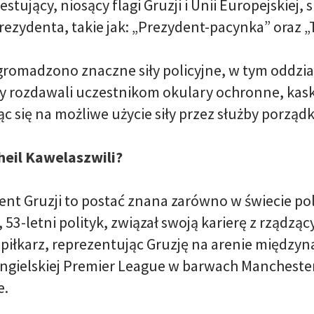
estujący, niosący flagi Gruzji i Unii Europejskie
ezydenta, takie jak: „Prezydent-pacynka” oraz „T
gromadzono znaczne siły policyjne, w tym oddzia
y rozdawali uczestnikom okulary ochronne, kask
c się na możliwe użycie siły przez służby porząd
heil Kawelaszwili?
t Gruzji to postać znana zarówno w świecie polity
, 53-letni polityk, związał swoją karierę z rząd
o piłkarz, reprezentując Gruzję na arenie między
 angielskiej Premier League w barwach Manchester
e.