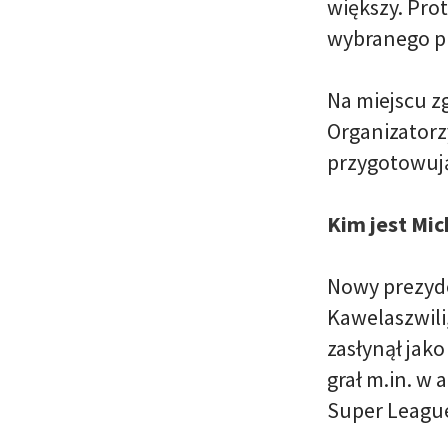
większy. Prot
wybranego pr
Na miejscu z
Organizatorz
przygotowują
Kim jest Mic
Nowy prezyden
Kawelaszwili
zasłynął jak
grał m.in. w
Super Leagu