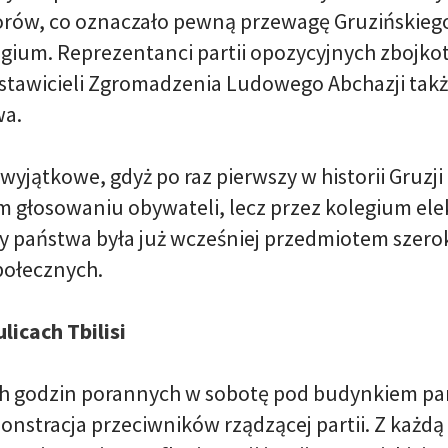
torów, co oznaczało pewną przewagę Gruzińskiego
egium. Reprezentanci partii opozycyjnych zbojko
tawicieli Zgromadzenia Ludowego Abchazji tak
wa.
wyjątkowe, gdyż po raz pierwszy w historii Gruzj
 głosowaniu obywateli, lecz przez kolegium ele
 państwa była już wcześniej przedmiotem szerokie
społecznych.
licach Tbilisi
 godzin porannych w sobotę pod budynkiem parl
stracja przeciwników rządzącej partii. Z każdą 