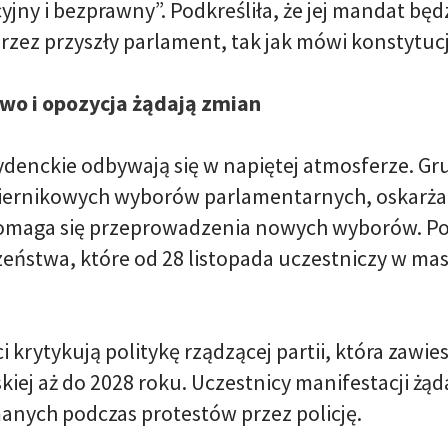
yjny i bezprawny”. Podkreśliła, że jej mandat b
rzez przyszły parlament, tak jak mówi konstytucj
wo i opozycja żądają zmian
denckie odbywają się w napiętej atmosferze. Gru
iernikowych wyborów parlamentarnych, oskarża 
domaga się przeprowadzenia nowych wyborów. P
zeństwa, które od 28 listopada uczestniczy w m
krytykują politykę rządzącej partii, która zawie
skiej aż do 2028 roku. Uczestnicy manifestacji ż
anych podczas protestów przez policję.