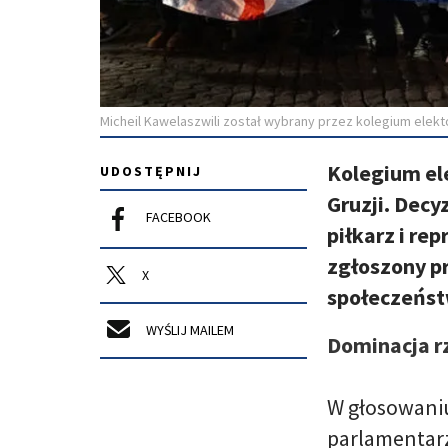
Micheil Kawelaszwili został wybrany przez kolegium elek
Kolegium el
UDOSTĘPNIJ
Gruzji. Decy
FACEBOOK
piłkarz i re
zgłoszony pr
X
społeczeńst
WYŚLIJ MAILEM
Dominacja r
W głosowaniu
parlamentarz