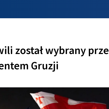
INFO WILNO
WILNO NA DZIEŃ DOBRY
PROGRAMY
ZGŁOŚ
ili został wybrany prz
entem Gruzji