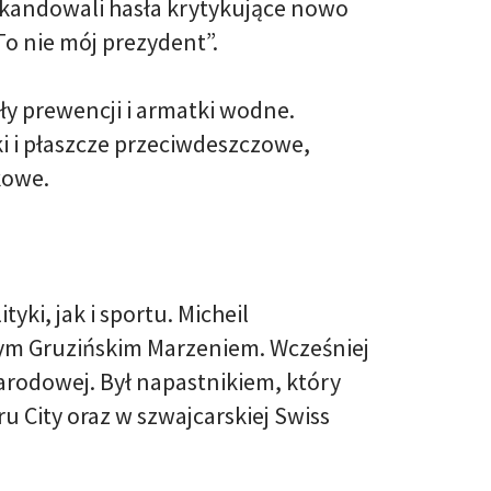
j, skandowali hasła krytykujące nowo
o nie mój prezydent”.
ły prewencji i armatki wodne.
i i płaszcze przeciwdeszczowe,
kowe.
ki, jak i sportu. Micheil
zącym Gruzińskim Marzeniem. Wcześniej
narodowej. Był napastnikiem, który
u City oraz w szwajcarskiej Swiss