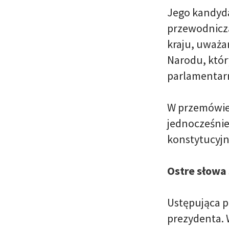
Jego kandyda
przewodniczą
kraju, uważan
Narodu, który
parlamentarny
W przemówien
jednocześnie
konstytucyjn
Ostre słowa
Ustępująca p
prezydenta. 