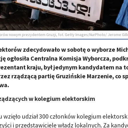
torów nowym prezydentem Gruzji, fot. Getty Images/NurPhoto/ Jerome Gill
ektorów zdecydowało w sobotę o wyborze Mic
zję ogłosiła Centralna Komisja Wyborcza, podkre
prezentant kraju, był jedynym kandydatem na t
zez rządzącą partię Gruzińskie Marzenie, co spo
wa.
ządzących w kolegium elektorskim
 wzięło udział 300 członków kolegium elektorsk
yści i przedstawiciele władz lokalnych. Za kan