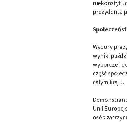
niekonstytuc
prezydenta p
Społeczeńst
Wybory prezy
wyniki paźdz
wyborcze i 
część społec
całym kraju.
Demonstranci 
Unii Europej
osób zatrzym