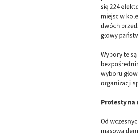
się 224 elek
miejsc w kol
dwóch przeds
głowy państ
Wybory te są 
bezpośrednim
wyboru głowy
organizacji 
Protesty na u
Od wczesnych
masowa demon