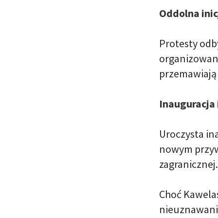
Oddolna ini
Protesty odby
organizowane
przemawiają 
Inauguracja 
Uroczysta in
nowym przywó
zagranicznej.
Choć Kawelas
nieuznawani