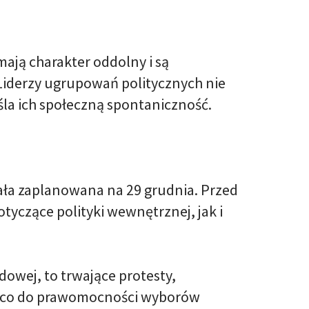
mają charakter oddolny i są
Liderzy ugrupowań politycznych nie
śla ich społeczną spontaniczność.
ała zaplanowana na 29 grudnia. Przed
czące polityki wewnętrznej, jak i
owej, to trwające protesty,
i co do prawomocności wyborów