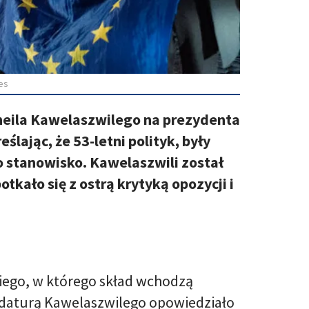
es
heila Kawelaszwilego na prezydenta
ślając, że 53-letni polityk, były
o stanowisko. Kawelaszwili został
tkało się z ostrą krytyką opozycji i
iego, w którego skład wchodzą
dydaturą Kawelaszwilego opowiedziało