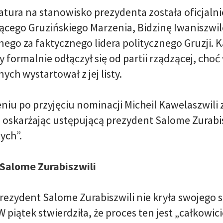
tura na stanowisko prezydenta została oficjaln
cego Gruzińskiego Marzenia, Bidzinę Iwaniszwil
ego za faktycznego lidera politycznego Gruzji. Ka
 formalnie odłączył się od partii rządzącej, cho
ch wystartował z jej listy.
iu po przyjęciu nominacji Micheil Kawelaszwili 
 oskarżając ustępującą prezydent Salome Zurabi
ych”.
 Salome Zurabiszwili
rezydent Salome Zurabiszwili nie kryła swojeg
W piątek stwierdziła, że proces ten jest „całkow