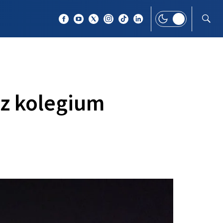
 TEMAT
WIĘCEJ
ez kolegium