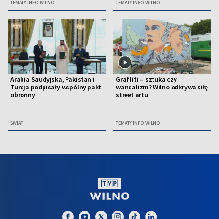
TEMATY INFO WILNO
TEMATY INFO WILNO
Arabia Saudyjska, Pakistan i
Graffiti – sztuka czy
Turcja podpisały wspólny pakt
wandalizm? Wilno odkrywa siłę
obronny
street artu
ŚWIAT
TEMATY INFO WILNO