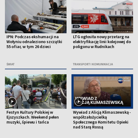
IPN: Podczas ekshumacji na
LTG ogłosiła nowy przetarg na
Wołyniu odnaleziono szczątki
elektryfikację linii kolejowej do
55 ofiar, w tym 26 dzieci
poligonu w Rudnikach
ŚWIAT
TRANSPORT I KOMUNIKACJA
Festyn Kultury Polskiej w
Wywiad z Alicją Klimaszewską -
Ejszyszkach. Weekend pełen
współzałożycielką
muzyki, śpiewu i tańca
Społecznego Komitetu Opieki
nad Starą Rossą