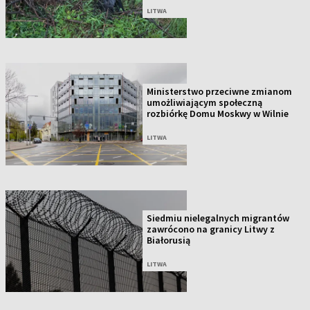
LITWA
Ministerstwo przeciwne zmianom
umożliwiającym społeczną
rozbiórkę Domu Moskwy w Wilnie
LITWA
Siedmiu nielegalnych migrantów
zawrócono na granicy Litwy z
Białorusią
LITWA