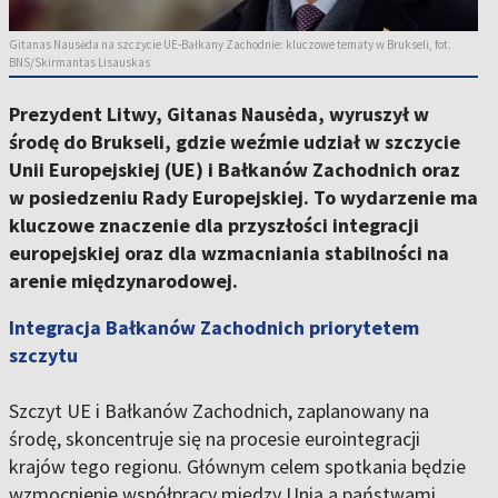
Gitanas Nausėda na szczycie UE-Bałkany Zachodnie: kluczowe tematy w Brukseli, fot.
BNS/Skirmantas Lisauskas
Prezydent Litwy, Gitanas Nausėda, wyruszył w
środę do Brukseli, gdzie weźmie udział w szczycie
Unii Europejskiej (UE) i Bałkanów Zachodnich oraz
w posiedzeniu Rady Europejskiej. To wydarzenie ma
kluczowe znaczenie dla przyszłości integracji
europejskiej oraz dla wzmacniania stabilności na
arenie międzynarodowej.
Integracja Bałkanów Zachodnich priorytetem
szczytu
Szczyt UE i Bałkanów Zachodnich, zaplanowany na
środę, skoncentruje się na procesie eurointegracji
krajów tego regionu. Głównym celem spotkania będzie
wzmocnienie współpracy między Unią a państwami