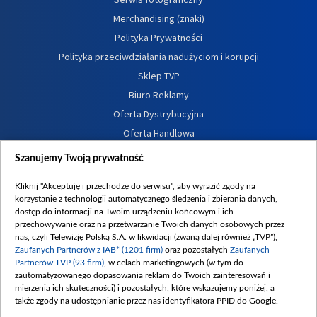
Merchandising (znaki)
Polityka Prywatności
Polityka przeciwdziałania nadużyciom i korupcji
Sklep TVP
Biuro Reklamy
Oferta Dystrybucyjna
Oferta Handlowa
Dostępność
Szanujemy Twoją prywatność
Moje zgody
Kliknij "Akceptuję i przechodzę do serwisu", aby wyrazić zgody na
Procedura zgłoszeń wewnętrznych
korzystanie z technologii automatycznego śledzenia i zbierania danych,
dostęp do informacji na Twoim urządzeniu końcowym i ich
przechowywanie oraz na przetwarzanie Twoich danych osobowych przez
nas, czyli Telewizję Polską S.A. w likwidacji (zwaną dalej również „TVP”),
Zaufanych Partnerów z IAB* (1201 firm)
oraz pozostałych
Zaufanych
Partnerów TVP (93 firm)
, w celach marketingowych (w tym do
zautomatyzowanego dopasowania reklam do Twoich zainteresowań i
mierzenia ich skuteczności) i pozostałych, które wskazujemy poniżej, a
także zgody na udostępnianie przez nas identyfikatora PPID do Google.