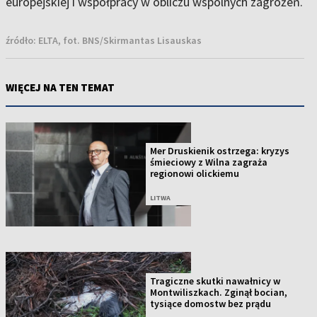
europejskiej i współpracy w obliczu wspólnych zagrożeń.
źródło:
ELTA, fot. BNS/Skirmantas Lisauskas
WIĘCEJ NA TEN TEMAT
Mer Druskienik ostrzega: kryzys
śmieciowy z Wilna zagraża
regionowi olickiemu
LITWA
Tragiczne skutki nawałnicy w
Montwiliszkach. Zginął bocian,
tysiące domostw bez prądu