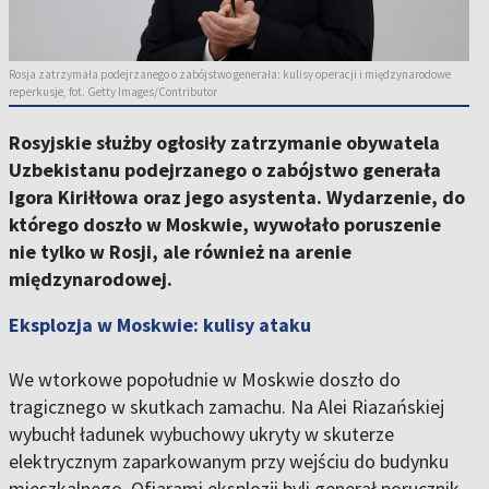
Rosja zatrzymała podejrzanego o zabójstwo generała: kulisy operacji i międzynarodowe
reperkusje, fot. Getty Images/Contributor
Rosyjskie służby ogłosiły zatrzymanie obywatela
Uzbekistanu podejrzanego o zabójstwo generała
Igora Kiriłłowa oraz jego asystenta. Wydarzenie, do
którego doszło w Moskwie, wywołało poruszenie
nie tylko w Rosji, ale również na arenie
międzynarodowej.
Eksplozja w Moskwie: kulisy ataku
We wtorkowe popołudnie w Moskwie doszło do
tragicznego w skutkach zamachu. Na Alei Riazańskiej
wybuchł ładunek wybuchowy ukryty w skuterze
elektrycznym zaparkowanym przy wejściu do budynku
mieszkalnego. Ofiarami eksplozji byli generał porucznik