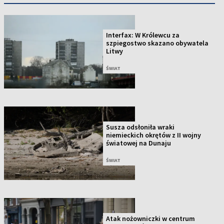
Interfax: W Królewcu za
szpiegostwo skazano obywatela
Litwy
ŚWIAT
Susza odsłoniła wraki
niemieckich okrętów z II wojny
światowej na Dunaju
ŚWIAT
Atak nożowniczki w centrum