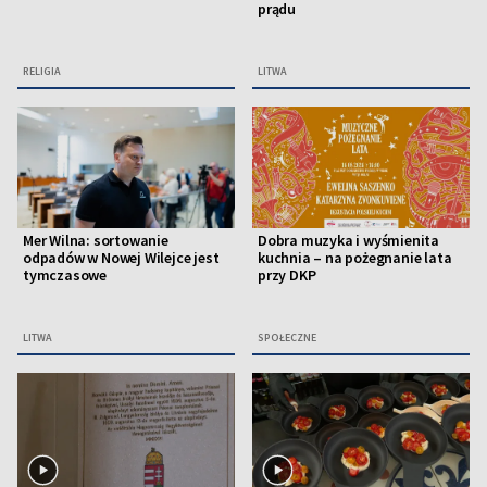
prądu
RELIGIA
LITWA
Mer Wilna: sortowanie
Dobra muzyka i wyśmienita
odpadów w Nowej Wilejce jest
kuchnia – na pożegnanie lata
tymczasowe
przy DKP
LITWA
SPOŁECZNE