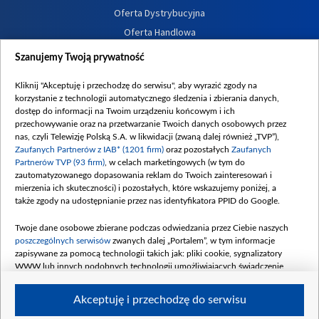
Oferta Dystrybucyjna
Oferta Handlowa
Dostępność
Szanujemy Twoją prywatność
Moje zgody
Kliknij "Akceptuję i przechodzę do serwisu", aby wyrazić zgody na
Procedura zgłoszeń wewnętrznych
korzystanie z technologii automatycznego śledzenia i zbierania danych,
dostęp do informacji na Twoim urządzeniu końcowym i ich
przechowywanie oraz na przetwarzanie Twoich danych osobowych przez
nas, czyli Telewizję Polską S.A. w likwidacji (zwaną dalej również „TVP”),
Zaufanych Partnerów z IAB* (1201 firm)
oraz pozostałych
Zaufanych
Partnerów TVP (93 firm)
, w celach marketingowych (w tym do
zautomatyzowanego dopasowania reklam do Twoich zainteresowań i
mierzenia ich skuteczności) i pozostałych, które wskazujemy poniżej, a
także zgody na udostępnianie przez nas identyfikatora PPID do Google.
Twoje dane osobowe zbierane podczas odwiedzania przez Ciebie naszych
poszczególnych serwisów
zwanych dalej „Portalem”, w tym informacje
zapisywane za pomocą technologii takich jak: pliki cookie, sygnalizatory
WWW lub innych podobnych technologii umożliwiających świadczenie
dopasowanych i bezpiecznych usług, personalizację treści oraz reklam,
udostępnianie funkcji mediów społecznościowych oraz analizowanie ruchu
Akceptuję i przechodzę do serwisu
w Internecie.