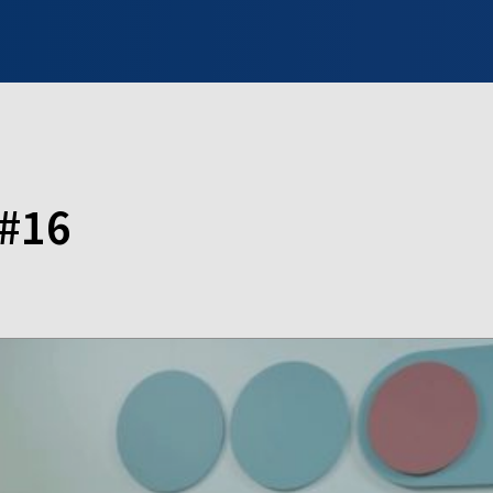
INFO WILNO
WILNO NA DZIEŃ DOBRY
PROGRAMY
ZGŁOŚ
 #16