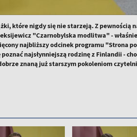
ążki, które nigdy się nie starzeją. Z pewnością
eksijewicz "Czarnobylska modlitwa" - właśnie t
ęcony najbliższy odcinek programu "Strona po 
 poznać najsłynniejszą rodzinę z Finlandii - ch
obrze znaną już starszym pokoleniom czytelni