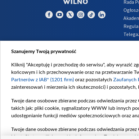
Rada 
Ogłosz
Akadem
Regula
Telega
Inform
Szanujemy Twoją prywatność
Kliknij "Akceptuję i przechodzę do serwisu", aby wyrazić z
końcowym i ich przechowywanie oraz na przetwarzanie Twoi
Partnerów z IAB* (1201 firm)
oraz pozostałych
Zaufanych 
zainteresowań i mierzenia ich skuteczności) i pozostałych,
Twoje dane osobowe zbierane podczas odwiedzania przez 
takich jak: pliki cookie, sygnalizatory WWW lub innych po
udostępnianie funkcji mediów społecznościowych oraz ana
Twoje dane osobowe zbierane podczas odwiedzania przez 
identyfikatory plików cookie, informacje o Twoich wyszuk