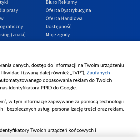
tyki
Biuro Reklamy
la prasy
Oferta Dystrybucyjna
ów
Oferta Handlowa
tograficzny
Dostępność
sing (znaki)
Moje zgody
Prywatności
Procedura zgłoszeń
wewnętrznych
przeciwdziałania
m i korupcji
ierania danych, dostęp do informacji na Twoim urządzeniu
likwidacji (zwaną dalej również „TVP”),
Zaufanych
zautomatyzowanego dopasowania reklam do Twoich
 nas identyfikatora PPID do Google.
em”, w tym informacje zapisywane za pomocą technologii
 bezpiecznych usług, personalizację treści oraz reklam,
, identyfikatory Twoich urządzeń końcowych i
twarzane przez TVP,
Zaufanych Partnerów z IAB
oraz