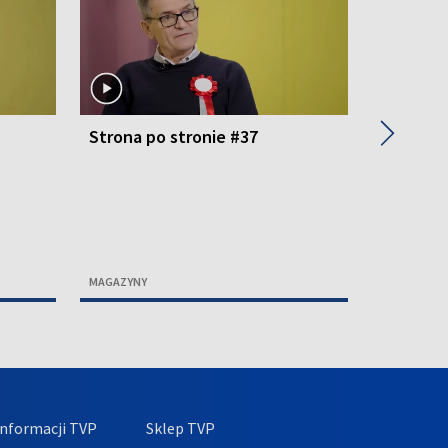
▶
Strona po stronie #37
Strona p
MAGAZYNY
MAGAZYNY
nformacji TVP
Sklep TVP