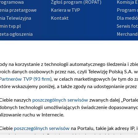
Programowa
Zgłoś program (ROPAT)
Komisja E
enia przetargowe
Kariera w TVP
Program d
ia Telewizyjna
Kontakt
Dla medi
min tvp.pl
Serwis fo
zeta ogłoszenia
Merchandi
acje o nadawcy
Polityka 
Polityka 
nadużycio
gody na korzystanie z technologii automatycznego śledzenia i zb
ch danych osobowych przez nas, czyli Telewizję Polską S.A. w 
Partnerów TVP (93 firm)
, w celach marketingowych (w tym do 
 które wskazujemy poniżej, a także zgody na udostępnianie przez
Ciebie naszych
poszczególnych serwisów
zwanych dalej „Portal
dobnych technologii umożliwiających świadczenie dopasowanych i
lizowanie ruchu w Internecie.
Ciebie
poszczególnych serwisów
na Portalu, takie jak adresy IP
iwaniach w serwisach Portalu czy historia odwiedzin będą prze