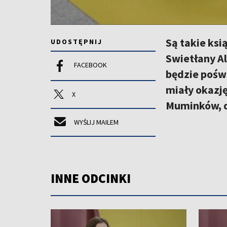
Są takie ksi
UDOSTĘPNIJ
Swietłany Al
FACEBOOK
będzie poświ
miały okazję
X
Muminków, d
WYŚLIJ MAILEM
INNE ODCINKI