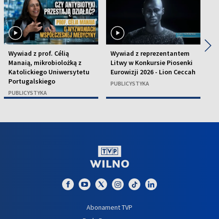
◀
▶
Wywiad z prof. Célią
Wywiad z reprezentantem
W
Manaią, mikrobiolożką z
Litwy w Konkursie Piosenki
N
Katolickiego Uniwersytetu
Eurowizji 2026 - Lion Ceccah
S
Portugalskiego
PUBLICYSTYKA
P
PUBLICYSTYKA
Abonament TVP