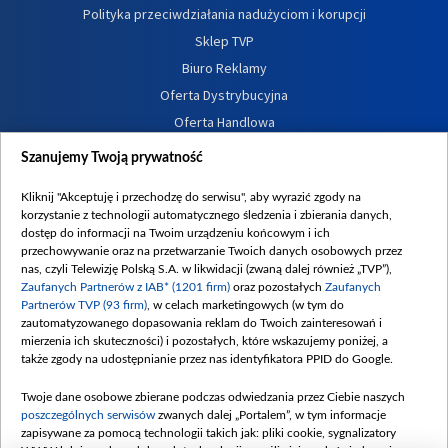
Polityka przeciwdziałania nadużyciom i korupcji
Sklep TVP
Biuro Reklamy
Oferta Dystrybucyjna
Oferta Handlowa
Dostępność
Szanujemy Twoją prywatność
Moje zgody
Kliknij "Akceptuję i przechodzę do serwisu", aby wyrazić zgody na
Procedura zgłoszeń wewnętrznych
korzystanie z technologii automatycznego śledzenia i zbierania danych,
dostęp do informacji na Twoim urządzeniu końcowym i ich
przechowywanie oraz na przetwarzanie Twoich danych osobowych przez
nas, czyli Telewizję Polską S.A. w likwidacji (zwaną dalej również „TVP”),
Zaufanych Partnerów z IAB* (1201 firm)
oraz pozostałych
Zaufanych
Partnerów TVP (93 firm)
, w celach marketingowych (w tym do
zautomatyzowanego dopasowania reklam do Twoich zainteresowań i
mierzenia ich skuteczności) i pozostałych, które wskazujemy poniżej, a
także zgody na udostępnianie przez nas identyfikatora PPID do Google.
Twoje dane osobowe zbierane podczas odwiedzania przez Ciebie naszych
poszczególnych serwisów
zwanych dalej „Portalem”, w tym informacje
zapisywane za pomocą technologii takich jak: pliki cookie, sygnalizatory