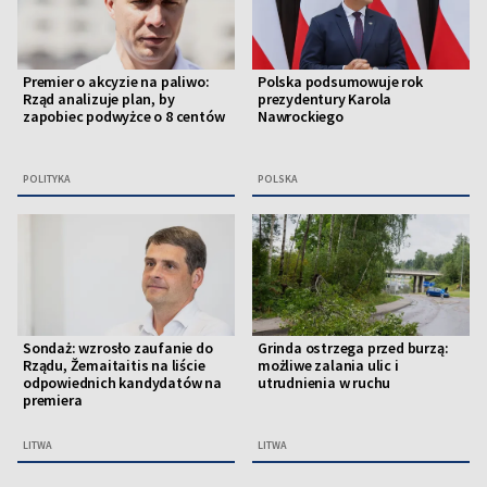
Premier o akcyzie na paliwo:
Polska podsumowuje rok
Rząd analizuje plan, by
prezydentury Karola
zapobiec podwyżce o 8 centów
Nawrockiego
POLITYKA
POLSKA
Sondaż: wzrosło zaufanie do
Grinda ostrzega przed burzą:
Rządu, Žemaitaitis na liście
możliwe zalania ulic i
odpowiednich kandydatów na
utrudnienia w ruchu
premiera
LITWA
LITWA