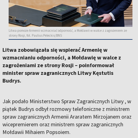
Litwa pomoże Armenii wzmacniać odporność, a Mołdawii w walce z zagrożeniem ze
strony Rosji, fot. Paulius Peleckis/BNS
Litwa zobowiązała się wspierać Armenię w
wzmacnianiu odporności, a Mołdawię w walce z
zagrożeniami ze strony Rosji – poinformował
minister spraw zagranicznych Litwy Kęstutis
Budrys.
Jak podało Ministerstwo Spraw Zagranicznych Litwy , w
piątek Budrys odbył rozmowy telefoniczne z ministrem
spraw zagranicznych Armenii Araratem Mirzojanem oraz
wicepremierem oraz ministrem spraw zagranicznych
Mołdawii Mihaiem Popsoiem.