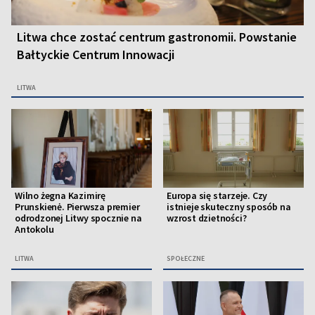
Litwa chce zostać centrum gastronomii. Powstanie
Bałtyckie Centrum Innowacji
LITWA
Wilno żegna Kazimirę
Europa się starzeje. Czy
Prunskienė. Pierwsza premier
istnieje skuteczny sposób na
odrodzonej Litwy spocznie na
wzrost dzietności?
Antokolu
LITWA
SPOŁECZNE