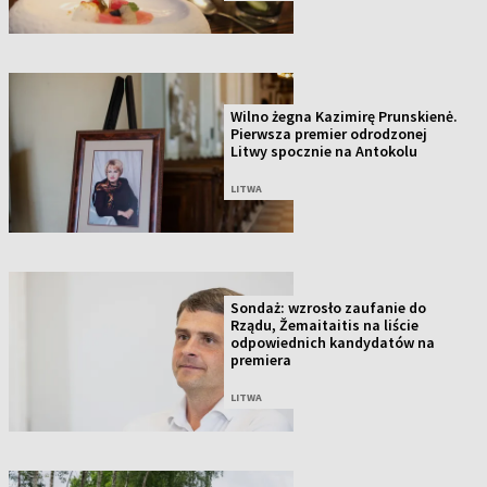
Wilno żegna Kazimirę Prunskienė.
Pierwsza premier odrodzonej
Litwy spocznie na Antokolu
LITWA
Sondaż: wzrosło zaufanie do
Rządu, Žemaitaitis na liście
odpowiednich kandydatów na
premiera
LITWA