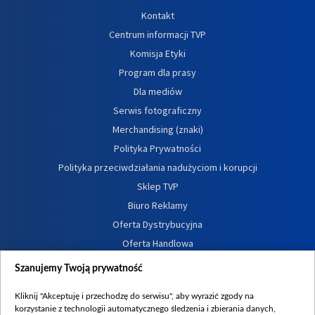
Kontakt
Centrum informacji TVP
Komisja Etyki
Program dla prasy
Dla mediów
Serwis fotograficzny
Merchandising (znaki)
Polityka Prywatności
Polityka przeciwdziałania nadużyciom i korupcji
Sklep TVP
Biuro Reklamy
Oferta Dystrybucyjna
Oferta Handlowa
Dostępność
Szanujemy Twoją prywatność
Moje zgody
Kliknij "Akceptuję i przechodzę do serwisu", aby wyrazić zgody na
Procedura zgłoszeń wewnętrznych
korzystanie z technologii automatycznego śledzenia i zbierania danych,