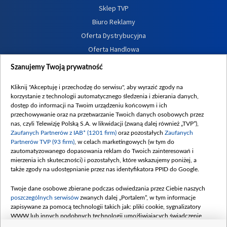
Sklep TVP
Biuro Reklamy
Oferta Dystrybucyjna
Oferta Handlowa
Dostępność
Szanujemy Twoją prywatność
Moje zgody
Kliknij "Akceptuję i przechodzę do serwisu", aby wyrazić zgody na
Procedura zgłoszeń wewnętrznych
korzystanie z technologii automatycznego śledzenia i zbierania danych,
dostęp do informacji na Twoim urządzeniu końcowym i ich
przechowywanie oraz na przetwarzanie Twoich danych osobowych przez
nas, czyli Telewizję Polską S.A. w likwidacji (zwaną dalej również „TVP”),
Zaufanych Partnerów z IAB* (1201 firm)
oraz pozostałych
Zaufanych
Partnerów TVP (93 firm)
, w celach marketingowych (w tym do
zautomatyzowanego dopasowania reklam do Twoich zainteresowań i
mierzenia ich skuteczności) i pozostałych, które wskazujemy poniżej, a
także zgody na udostępnianie przez nas identyfikatora PPID do Google.
Twoje dane osobowe zbierane podczas odwiedzania przez Ciebie naszych
poszczególnych serwisów
zwanych dalej „Portalem”, w tym informacje
zapisywane za pomocą technologii takich jak: pliki cookie, sygnalizatory
WWW lub innych podobnych technologii umożliwiających świadczenie
dopasowanych i bezpiecznych usług, personalizację treści oraz reklam,