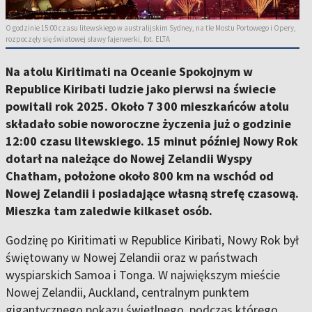
O godzinie 15:00 czasu litewskiego w australijskim Sydney, na tle Mostu Portowego i Opery,
rozpoczęły się światowej sławy fajerwerki, fot. ELTA
Na atolu Kiritimati na Oceanie Spokojnym w
Republice Kiribati ludzie jako pierwsi na świecie
powitali rok 2025. Około 7 300 mieszkańców atolu
składało sobie noworoczne życzenia już o godzinie
12:00 czasu litewskiego. 15 minut później Nowy Rok
dotarł na należące do Nowej Zelandii Wyspy
Chatham, położone około 800 km na wschód od
Nowej Zelandii i posiadające własną strefę czasową.
Mieszka tam zaledwie kilkaset osób.
Godzinę po Kiritimati w Republice Kiribati, Nowy Rok był
świętowany w Nowej Zelandii oraz w państwach
wyspiarskich Samoa i Tonga. W największym mieście
Nowej Zelandii, Auckland, centralnym punktem
gigantycznego pokazu świetlnego, podczas którego