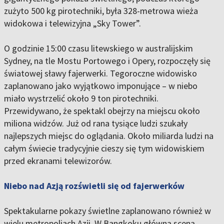
zużyto 500 kg pirotechniki, była 328-metrowa wieża
widokowa i telewizyjna „Sky Tower”.
O godzinie 15:00 czasu litewskiego w australijskim
Sydney, na tle Mostu Portowego i Opery, rozpoczęły się
światowej sławy fajerwerki. Tegoroczne widowisko
zaplanowano jako wyjątkowo imponujące – w niebo
miało wystrzelić około 9 ton pirotechniki.
Przewidywano, że spektakl obejrzy na miejscu około
miliona widzów. Już od rana tysiące ludzi szukały
najlepszych miejsc do oglądania. Około miliarda ludzi na
całym świecie tradycyjnie cieszy się tym widowiskiem
przed ekranami telewizorów.
Niebo nad Azją rozświetli się od fajerwerków
Spektakularne pokazy świetlne zaplanowano również w
wielu metropoliach Azji. W Bangkoku główną sceną