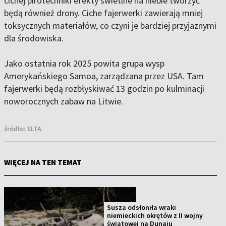
cichej pirotechniki efekty świetlne na niebie tworzyć
będą również drony. Ciche fajerwerki zawierają mniej
toksycznych materiałów, co czyni je bardziej przyjaznymi
dla środowiska.
Jako ostatnia rok 2025 powita grupa wysp
Amerykańskiego Samoa, zarządzana przez USA. Tam
fajerwerki będą rozbłyskiwać 13 godzin po kulminacji
noworocznych zabaw na Litwie.
źródło:
ELTA
WIĘCEJ NA TEN TEMAT
Susza odsłoniła wraki
niemieckich okrętów z II wojny
światowej na Dunaju