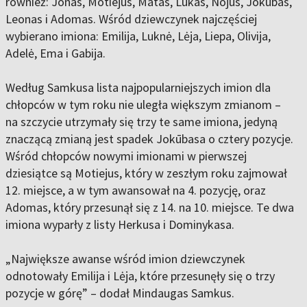
również: Jonas, Motiejus, Matas, Lukas, Nojus, Jokūbas,
Leonas i Adomas. Wśród dziewczynek najczęściej
wybierano imiona: Emilija, Luknė, Lėja, Liepa, Olivija,
Adelė, Ema i Gabija.
Według Samkusa lista najpopularniejszych imion dla
chłopców w tym roku nie uległa większym zmianom –
na szczycie utrzymały się trzy te same imiona, jedyną
znaczącą zmianą jest spadek Jokūbasa o cztery pozycje.
Wśród chłopców nowymi imionami w pierwszej
dziesiątce są Motiejus, który w zeszłym roku zajmował
12. miejsce, a w tym awansował na 4. pozycję, oraz
Adomas, który przesunął się z 14. na 10. miejsce. Te dwa
imiona wyparły z listy Herkusa i Dominykasa.
„Największe awanse wśród imion dziewczynek
odnotowały Emilija i Lėja, które przesunęły się o trzy
pozycje w górę” – dodał Mindaugas Samkus.