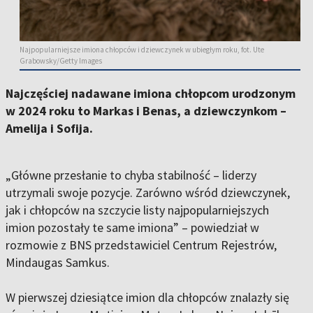
Najpopularniejsze imiona chłopców i dziewczynek w ubiegłym roku, fot. Ute
Grabowsky/Getty Images
Najczęściej nadawane imiona chłopcom urodzonym
w 2024 roku to Markas i Benas, a dziewczynkom –
Amelija i Sofija.
„Główne przesłanie to chyba stabilność – liderzy
utrzymali swoje pozycje. Zarówno wśród dziewczynek,
jak i chłopców na szczycie listy najpopularniejszych
imion pozostały te same imiona” – powiedział w
rozmowie z BNS przedstawiciel Centrum Rejestrów,
Mindaugas Samkus.
W pierwszej dziesiątce imion dla chłopców znalazły się