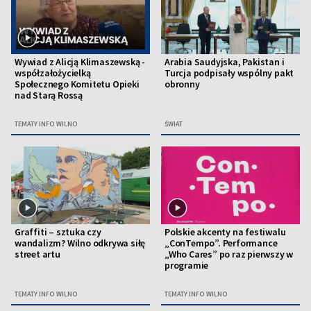
Wywiad z Alicją Klimaszewską -
Arabia Saudyjska, Pakistan i
współzałożycielką
Turcja podpisały wspólny pakt
Społecznego Komitetu Opieki
obronny
nad Starą Rossą
TEMATY INFO WILNO
ŚWIAT
Graffiti – sztuka czy
Polskie akcenty na festiwalu
wandalizm? Wilno odkrywa siłę
„ConTempo”. Performance
street artu
„Who Cares” po raz pierwszy w
programie
TEMATY INFO WILNO
TEMATY INFO WILNO