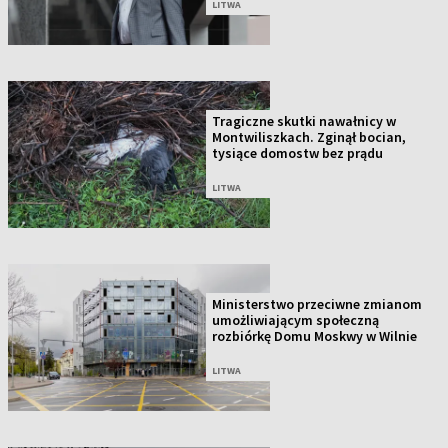
LITWA
Tragiczne skutki nawałnicy w
Montwiliszkach. Zginął bocian,
tysiące domostw bez prądu
LITWA
Ministerstwo przeciwne zmianom
umożliwiającym społeczną
rozbiórkę Domu Moskwy w Wilnie
LITWA