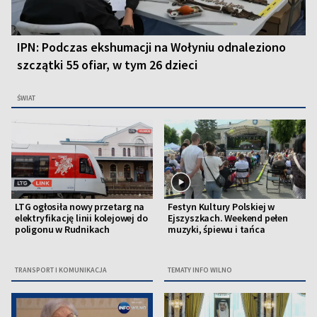
IPN: Podczas ekshumacji na Wołyniu odnaleziono
szczątki 55 ofiar, w tym 26 dzieci
ŚWIAT
LTG ogłosiła nowy przetarg na
Festyn Kultury Polskiej w
elektryfikację linii kolejowej do
Ejszyszkach. Weekend pełen
poligonu w Rudnikach
muzyki, śpiewu i tańca
TRANSPORT I KOMUNIKACJA
TEMATY INFO WILNO