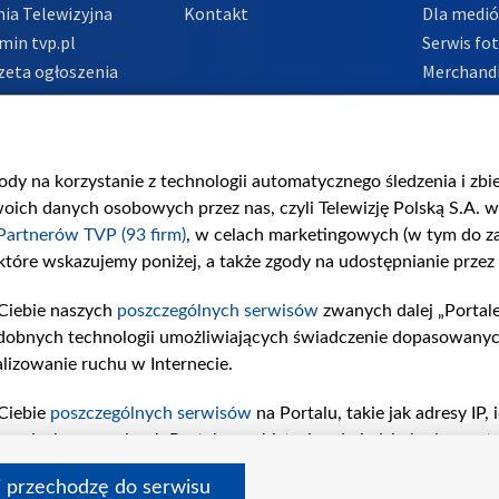
ia Telewizyjna
Kontakt
Dla medi
min tvp.pl
Serwis fo
zeta ogłoszenia
Merchandi
acje o nadawcy
Polityka 
Polityka 
nadużycio
gody na korzystanie z technologii automatycznego śledzenia i zb
ch danych osobowych przez nas, czyli Telewizję Polską S.A. w 
Partnerów TVP (93 firm)
, w celach marketingowych (w tym do 
 które wskazujemy poniżej, a także zgody na udostępnianie przez
Ciebie naszych
poszczególnych serwisów
zwanych dalej „Portal
dobnych technologii umożliwiających świadczenie dopasowanych i
lizowanie ruchu w Internecie.
Ciebie
poszczególnych serwisów
na Portalu, takie jak adresy IP
iwaniach w serwisach Portalu czy historia odwiedzin będą prze
tępujących celów i funkcji: przechowywania informacji na urząd
i przechodzę do serwisu
sonalizowanych reklam, tworzenia profilu spersonalizowanych t