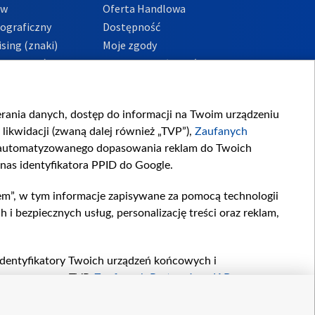
ów
Oferta Handlowa
tograficzny
Dostępność
sing (znaki)
Moje zgody
Prywatności
Procedura zgłoszeń
wewnętrznych
przeciwdziałania
m i korupcji
ierania danych, dostęp do informacji na Twoim urządzeniu
likwidacji (zwaną dalej również „TVP”),
Zaufanych
zautomatyzowanego dopasowania reklam do Twoich
 nas identyfikatora PPID do Google.
em”, w tym informacje zapisywane za pomocą technologii
 bezpiecznych usług, personalizację treści oraz reklam,
, identyfikatory Twoich urządzeń końcowych i
twarzane przez TVP,
Zaufanych Partnerów z IAB
oraz
zeniu lub dostęp do nich, wyboru podstawowych reklam,
reści, wyboru spersonalizowanych treści, pomiaru