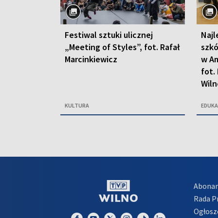
Festiwal sztuki ulicznej
Najl
„Meeting of Styles”, fot. Rafał
szkó
Marcinkiewicz
w Am
fot.
Wiln
KULTURA
EDUKA
Abona
Rada 
Ogłosz