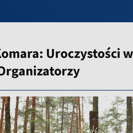
INFO WILNO
WILNO NA DZIEŃ DOBRY
PROGRAMY
ZGŁOŚ
Komara: Uroczystości 
 Organizatorzy