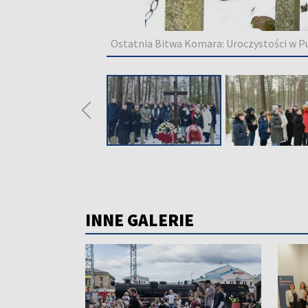
Ostatnia Bitwa Komara: Uroczystości w Pu
◀
INNE GALERIE