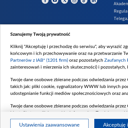
Akadem
Regula
Telega
Inform
Szanujemy Twoją prywatność
Kliknij "Akceptuję i przechodzę do serwisu", aby wyrazić z
końcowym i ich przechowywanie oraz na przetwarzanie Twoi
Partnerów z IAB* (1201 firm)
oraz pozostałych
Zaufanych 
zainteresowań i mierzenia ich skuteczności) i pozostałych,
Twoje dane osobowe zbierane podczas odwiedzania przez 
takich jak: pliki cookie, sygnalizatory WWW lub innych po
udostępnianie funkcji mediów społecznościowych oraz ana
Twoje dane osobowe zbierane podczas odwiedzania przez 
identyfikatory plików cookie, informacje o Twoich wyszuk
pozostałych
Zaufanych Partnerów TVP
dla realizacji nas
Ustawienia zaawansowane
Akceptuję 
wyboru spersonalizowanych reklam, tworzenia profilu sper