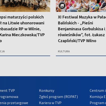
epsi maturzyści polskich
XI Festiwal Muzyka w Pała
ł na Litwie uhonorowani
Balińskich - „Pieśni
basadzie RP w Wilnie,
Benjaminasa Gorbulskisa i
 Karina Mieczkowska/TVP
rówieśników”, fot. Łukasz
o
Czapliński/TVP Wilno
CJA
KULTURA
ment TVP
Konkursy
Centrum i
Programowa
Zgłoś program (ROPAT)
Komisja E
enia przetargowe
Kariera w TVP
Program d