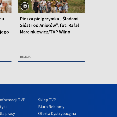
cu
Piesza pielgrzymka „Śladami
Sióstr od Aniołów”, fot. Rafał
 jego
Marcinkiewicz/TVP Wilno
RELIGIA
nformacji TVP
Sklep TVP
tyki
Biuro Reklamy
la prasy
Oferta Dystrybucyjna