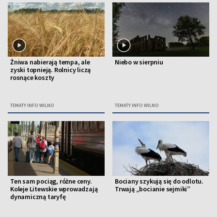
Żniwa nabierają tempa, ale
Niebo w sierpniu
zyski topnieją. Rolnicy liczą
rosnące koszty
TEMATY INFO WILNO
TEMATY INFO WILNO
Ten sam pociąg, różne ceny.
Bociany szykują się do odlotu.
Koleje Litewskie wprowadzają
Trwają „bocianie sejmiki”
dynamiczną taryfę