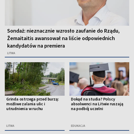
Sondaż: nieznacznie wzrosło zaufanie do Rządu,
Žemaitaitis awansował na liście odpowiednich
kandydatów na premiera
LITWA
Grinda ostrzega przed burzą:
Dokąd na studia? Polscy
możliwe zalania ulic i
absolwenci na Litwie ruszają
utrudnienia w ruchu
na podbój uczelni
LITWA
EDUKACJA