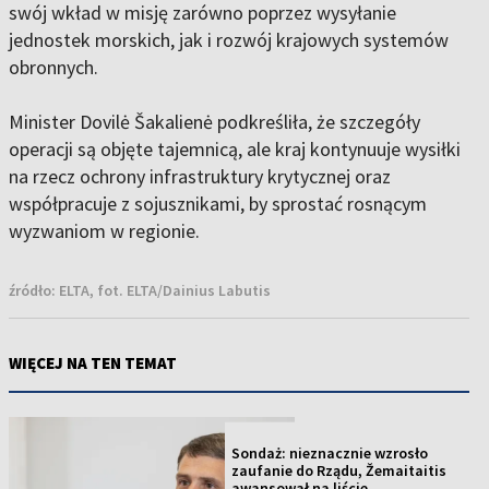
swój wkład w misję zarówno poprzez wysyłanie
jednostek morskich, jak i rozwój krajowych systemów
obronnych.
Minister Dovilė Šakalienė podkreśliła, że szczegóły
operacji są objęte tajemnicą, ale kraj kontynuuje wysiłki
na rzecz ochrony infrastruktury krytycznej oraz
współpracuje z sojusznikami, by sprostać rosnącym
wyzwaniom w regionie.
źródło:
ELTA, fot. ELTA/Dainius Labutis
WIĘCEJ NA TEN TEMAT
NOWOŚĆ
Sondaż: nieznacznie wzrosło
zaufanie do Rządu, Žemaitaitis
awansował na liście