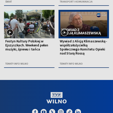
ŚWIAT
TRANSPORT I KOMUNIKACJA
Festyn Kultury Polskiej w
Wywiad z Alicją Klimaszewską -
Ejszyszkach. Weekend pełen
współzałożycielką
muzyki, śpiewu i tańca
Społecznego Komitetu Opieki
nad Starą Rossą
TEMATY INFO WILNO
TEMATY INFO WILNO