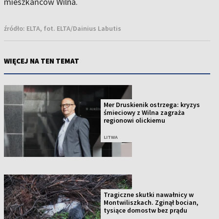
mieszkańców Wilna.
źródło:
ELTA, fot. ELTA/Dainius Labutis
WIĘCEJ NA TEN TEMAT
Mer Druskienik ostrzega: kryzys
śmieciowy z Wilna zagraża
regionowi olickiemu
LITWA
Tragiczne skutki nawałnicy w
Montwiliszkach. Zginął bocian,
tysiące domostw bez prądu