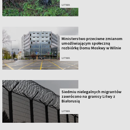
LITWA
Ministerstwo przeciwne zmianom
umożliwiającym społeczną
rozbiórkę Domu Moskwy w Wilnie
LITWA
Siedmiu nielegalnych migrantów
zawrócono na granicy Litwy z
Białorusią
LITWA