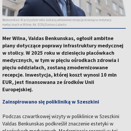
Benkunskas: W przyszłym roku zostaną odnowione recepcje dziesięciu instytucji
medycznych w Wilnie, fot. ELTA/Dainius Labutis
Mer Wilna, Valdas Benkunskas, ogłosił ambitne
plany dotyczące poprawy infrastruktury medycznej
w stolicy. W 2025 roku w dziesięciu placówkach
medycznych, w tym w pięciu ośrodkach zdrowia i
pięciu oddziałach, zostaną zmodernizowane
recepcje. Inwestycja, której koszt wynosi 10 mln
EUR, jest finansowana ze środków Unii
Europejskiej.
Zainspirowano się polikliniką w Szeszkini
Podczas czwartkowej wizyty w poliklinice w Szeszkini
Valdas Benkunskas podkreślił znaczenie estetyki w
placówkach medycznych. Modernizacja recepcji w tej