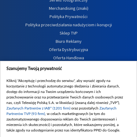
Merchandising (znaki)
Polityka Prywatności
Polityka przeciwdziałania nadużyciom i korupcji
Sklep TVP
Biuro Reklamy
Oferta Dystrybucyjna
Oferta Handlowa
Dostępność
Szanujemy Twoją prywatność
Moje zgody
Kliknij "Akceptuję i przechodzę do serwisu", aby wyrazić zgody na
Procedura zgłoszeń wewnętrznych
korzystanie z technologii automatycznego śledzenia i zbierania danych,
dostęp do informacji na Twoim urządzeniu końcowym i ich
przechowywanie oraz na przetwarzanie Twoich danych osobowych przez
nas, czyli Telewizję Polską S.A. w likwidacji (zwaną dalej również „TVP”),
Zaufanych Partnerów z IAB* (1201 firm)
oraz pozostałych
Zaufanych
Partnerów TVP (93 firm)
, w celach marketingowych (w tym do
zautomatyzowanego dopasowania reklam do Twoich zainteresowań i
mierzenia ich skuteczności) i pozostałych, które wskazujemy poniżej, a
także zgody na udostępnianie przez nas identyfikatora PPID do Google.