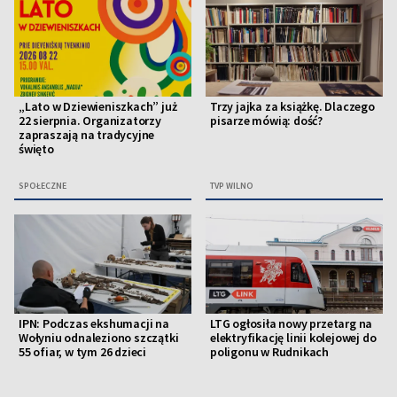
„Lato w Dziewieniszkach” już
Trzy jajka za książkę. Dlaczego
22 sierpnia. Organizatorzy
pisarze mówią: dość?
zapraszają na tradycyjne
święto
SPOŁECZNE
TVP WILNO
IPN: Podczas ekshumacji na
LTG ogłosiła nowy przetarg na
Wołyniu odnaleziono szczątki
elektryfikację linii kolejowej do
55 ofiar, w tym 26 dzieci
poligonu w Rudnikach