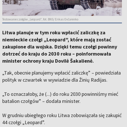
Testowanie czołgów „Leopard”, fot. BNS/ Erikas Ovčarenko
Litwa planuje w tym roku wpłacić zaliczkę za
niemieckie czołgi „Leopard”, które mają zostać
zakupione dla wojska. Dzięki temu czołgi powinny
dotrzeć do kraju do 2030 roku – poinformowała
minister ochrony kraju Dovilė Šakalienė.
„Tak, obecnie planujemy wpłacić zaliczkę” – powiedziała
polityk w czwartek w wywiadzie dla Žinių Radijas.
„To oznaczałoby, że (...) do roku 2030 powinniśmy mieć
batalion czołgów” – dodała minister.
W grudniu ubiegłego roku Litwa zobowiązała się zakupić
44 czołgi „Leopard”.