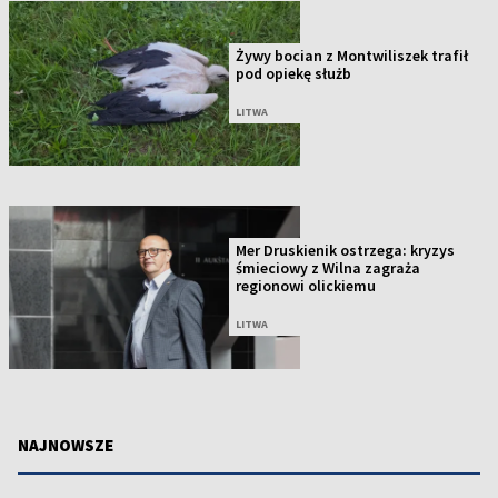
Żywy bocian z Montwiliszek trafił
pod opiekę służb
LITWA
Mer Druskienik ostrzega: kryzys
śmieciowy z Wilna zagraża
regionowi olickiemu
LITWA
NAJNOWSZE