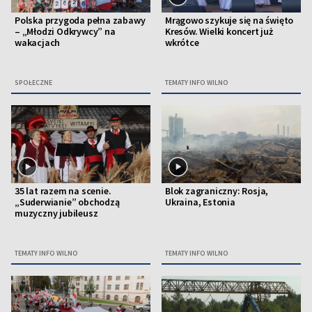
Polska przygoda pełna zabawy
Mrągowo szykuje się na święto
– „Młodzi Odkrywcy” na
Kresów. Wielki koncert już
wakacjach
wkrótce
SPOŁECZNE
TEMATY INFO WILNO
35 lat razem na scenie.
Blok zagraniczny: Rosja,
„Suderwianie” obchodzą
Ukraina, Estonia
muzyczny jubileusz
TEMATY INFO WILNO
TEMATY INFO WILNO