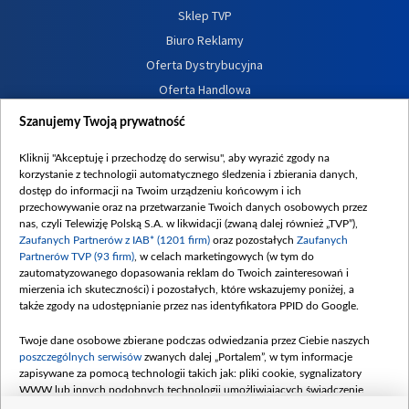
Sklep TVP
Biuro Reklamy
Oferta Dystrybucyjna
Oferta Handlowa
Dostępność
Szanujemy Twoją prywatność
Moje zgody
Kliknij "Akceptuję i przechodzę do serwisu", aby wyrazić zgody na
Procedura zgłoszeń wewnętrznych
korzystanie z technologii automatycznego śledzenia i zbierania danych,
dostęp do informacji na Twoim urządzeniu końcowym i ich
przechowywanie oraz na przetwarzanie Twoich danych osobowych przez
nas, czyli Telewizję Polską S.A. w likwidacji (zwaną dalej również „TVP”),
Zaufanych Partnerów z IAB* (1201 firm)
oraz pozostałych
Zaufanych
Partnerów TVP (93 firm)
, w celach marketingowych (w tym do
zautomatyzowanego dopasowania reklam do Twoich zainteresowań i
mierzenia ich skuteczności) i pozostałych, które wskazujemy poniżej, a
także zgody na udostępnianie przez nas identyfikatora PPID do Google.
Twoje dane osobowe zbierane podczas odwiedzania przez Ciebie naszych
poszczególnych serwisów
zwanych dalej „Portalem”, w tym informacje
zapisywane za pomocą technologii takich jak: pliki cookie, sygnalizatory
WWW lub innych podobnych technologii umożliwiających świadczenie
dopasowanych i bezpiecznych usług, personalizację treści oraz reklam,