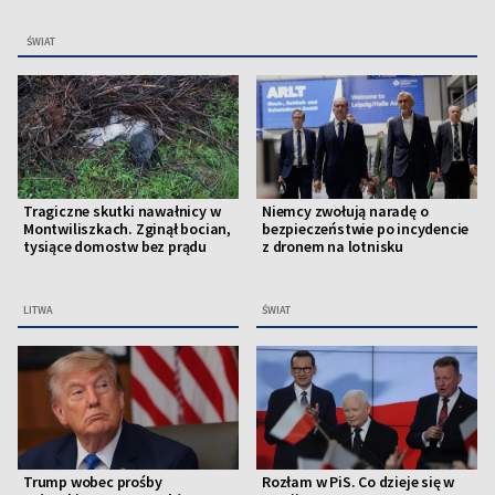
ŚWIAT
Tragiczne skutki nawałnicy w
Niemcy zwołują naradę o
Montwiliszkach. Zginął bocian,
bezpieczeństwie po incydencie
tysiące domostw bez prądu
z dronem na lotnisku
LITWA
ŚWIAT
Trump wobec prośby
Rozłam w PiS. Co dzieje się w