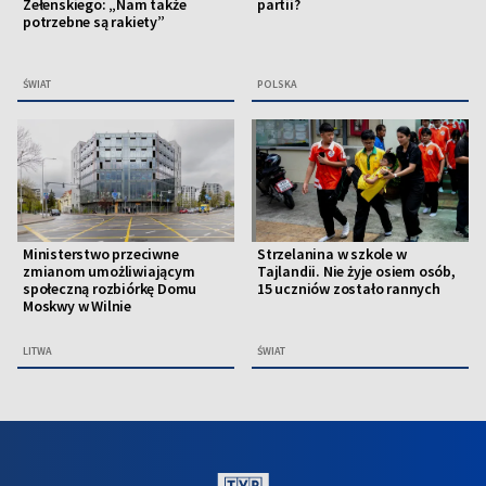
Zełenskiego: „Nam także
partii?
potrzebne są rakiety”
ŚWIAT
POLSKA
Ministerstwo przeciwne
Strzelanina w szkole w
zmianom umożliwiającym
Tajlandii. Nie żyje osiem osób,
społeczną rozbiórkę Domu
15 uczniów zostało rannych
Moskwy w Wilnie
LITWA
ŚWIAT