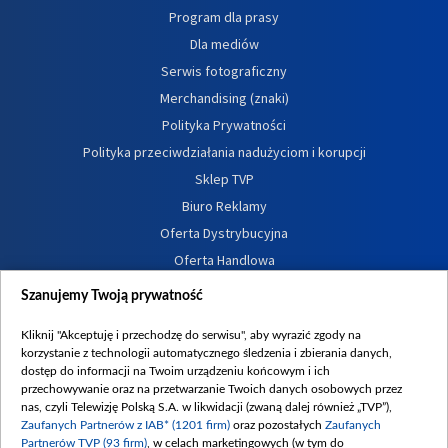
Program dla prasy
Dla mediów
Serwis fotograficzny
Merchandising (znaki)
Polityka Prywatności
Polityka przeciwdziałania nadużyciom i korupcji
Sklep TVP
Biuro Reklamy
Oferta Dystrybucyjna
Oferta Handlowa
Dostępność
Szanujemy Twoją prywatność
Moje zgody
Kliknij "Akceptuję i przechodzę do serwisu", aby wyrazić zgody na
Procedura zgłoszeń wewnętrznych
korzystanie z technologii automatycznego śledzenia i zbierania danych,
dostęp do informacji na Twoim urządzeniu końcowym i ich
przechowywanie oraz na przetwarzanie Twoich danych osobowych przez
nas, czyli Telewizję Polską S.A. w likwidacji (zwaną dalej również „TVP”),
Zaufanych Partnerów z IAB* (1201 firm)
oraz pozostałych
Zaufanych
Partnerów TVP (93 firm)
, w celach marketingowych (w tym do