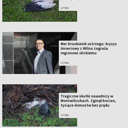
LITWA
Mer Druskienik ostrzega: kryzys
śmieciowy z Wilna zagraża
regionowi olickiemu
LITWA
Tragiczne skutki nawałnicy w
Montwiliszkach. Zginął bocian,
tysiące domostw bez prądu
LITWA