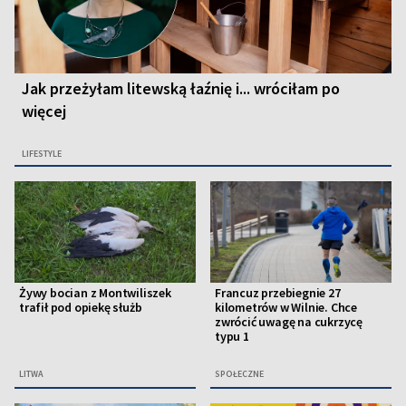
Jak przeżyłam litewską łaźnię i... wróciłam po
więcej
LIFESTYLE
Żywy bocian z Montwiliszek
Francuz przebiegnie 27
trafił pod opiekę służb
kilometrów w Wilnie. Chce
zwrócić uwagę na cukrzycę
typu 1
LITWA
SPOŁECZNE