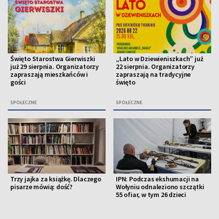
Święto Starostwa Gierwiszki
„Lato w Dziewieniszkach” już
już 29 sierpnia. Organizatorzy
22 sierpnia. Organizatorzy
zapraszają mieszkańców i
zapraszają na tradycyjne
gości
święto
SPOŁECZNE
SPOŁECZNE
Trzy jajka za książkę. Dlaczego
IPN: Podczas ekshumacji na
pisarze mówią: dość?
Wołyniu odnaleziono szczątki
55 ofiar, w tym 26 dzieci