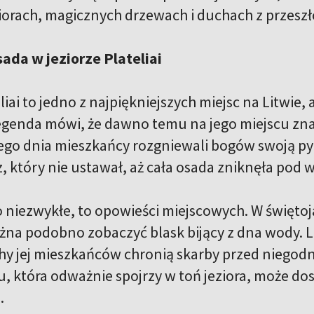
ziorach, magicznych drzewach i duchach z przeszł
ada w jeziorze Plateliai
liai to jedno z najpiękniejszych miejsc na Litwie,
egenda mówi, że dawno temu na jego miejscu znaj
go dnia mieszkańcy rozgniewali bogów swoją pych
, który nie ustawał, aż cała osada zniknęła pod 
o niezwykłe, to opowieści miejscowych. W świętoj
żna podobno zobaczyć blask bijący z dna wody. Lu
chy jej mieszkańców chronią skarby przed niego
u, która odważnie spojrzy w toń jeziora, może do
.