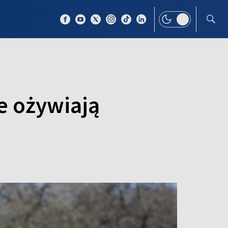
 TEMAT
WIĘCEJ
e ożywiają