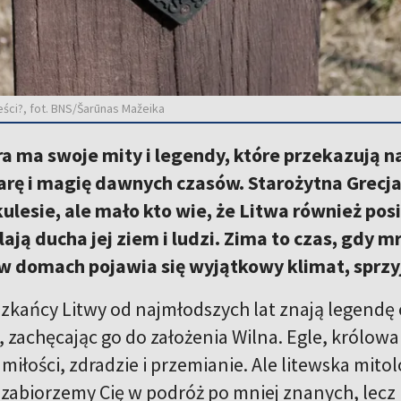
eści?, fot. BNS/Šarūnas Mažeika
a ma swoje mity i legendy, które przekazują nam
arę i magię dawnych czasów. Starożytna Grecja
kulesie, ale mało kto wie, że Litwa również pos
ają ducha jej ziem i ludzi. Zima to czas, gdy m
 w domach pojawia się wyjątkowy klimat, sprzy
kańcy Litwy od najmłodszych lat znają legendę o 
 zachęcając go do założenia Wilna. Egle, królowa
miłości, zdradzie i przemianie. Ale litewska mitol
 zabiorzemy Cię w podróż po mniej znanych, lecz 