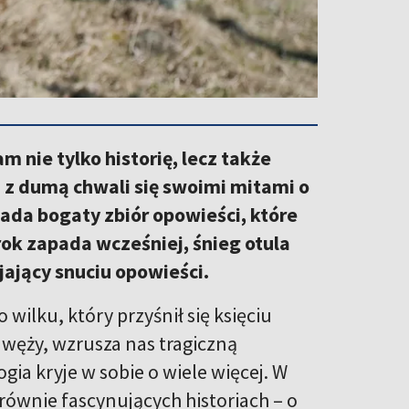
 nie tylko historię, lecz także
 z dumą chwali się swoimi mitami o
iada bogaty zbiór opowieści, które
rok zapada wcześniej, śnieg otula
jający snuciu opowieści.
wilku, który przyśnił się księciu
 węży, wzrusza nas tragiczną
ogia kryje w sobie o wiele więcej. W
równie fascynujących historiach – o