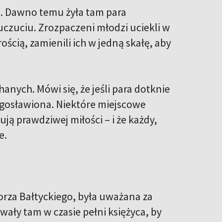
ą. Dawno temu żyła tam para
uczuciu. Zrozpaczeni młodzi uciekli w
ścią, zamienili ich w jedną skałę, aby
anych. Mówi się, że jeśli para dotknie
łogosławiona. Niektóre miejscowe
ują prawdziwej miłości – i że każdy,
e.
rza Bałtyckiego, była uważana za
wały tam w czasie pełni księżyca, by