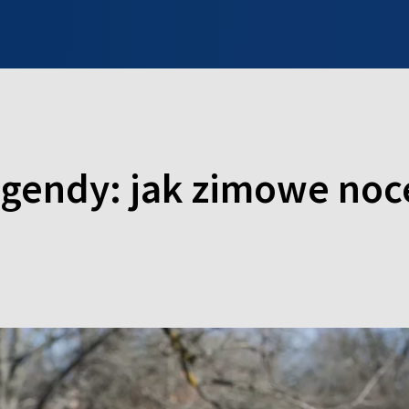
INFO WILNO
WILNO NA DZIEŃ DOBRY
PROGRAMY
ZGŁOŚ
legendy: jak zimowe noc