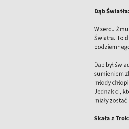
Dąb Światła:
W sercu Żmud
Światła. To d
podziemnego 
Dąb był świad
sumieniem zbl
młody chłopie
Jednak ci, kt
miały zostać
Skała z Tro