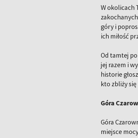
W okolicach 
zakochanych,
góry i popros
ich miłość p
Od tamtej por
jej razem i 
historie głos
kto zbliży si
Góra Czarow
Góra Czarown
miejsce mocy.