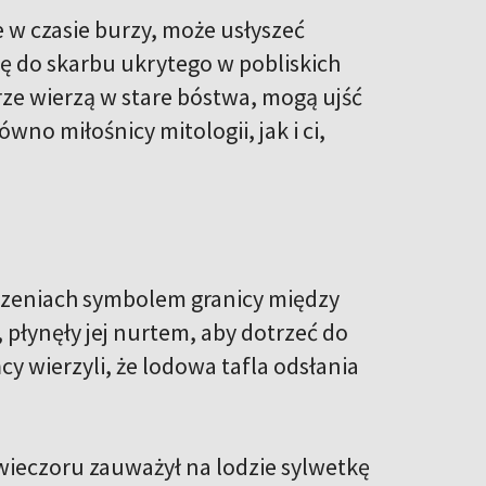
 w czasie burzy, może usłyszeć
ę do skarbu ukrytego w pobliskich
rze wierzą w stare bóstwa, mogą ujść
wno miłośnicy mitologii, jak i ci,
ierzeniach symbolem granicy między
płynęły jej nurtem, aby dotrzeć do
 wierzyli, że lodowa tafla odsłania
ieczoru zauważył na lodzie sylwetkę