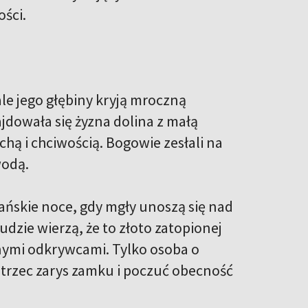
ości.
 ale jego głębiny kryją mroczną
dowała się żyzna dolina z małą
ą i chciwością. Bogowie zesłali na
wodą.
ańskie noce, gdy mgły unoszą się nad
dzie wierzą, że to złoto zatopionej
dnymi odkrywcami. Tylko osoba o
strzec zarys zamku i poczuć obecność