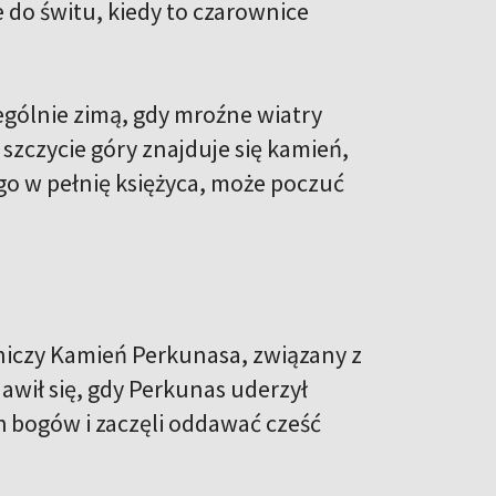
e do świtu, kiedy to czarownice
ególnie zimą, gdy mroźne wiatry
szczycie góry znajduje się kamień,
go w pełnię księżyca, może poczuć
mniczy Kamień Perkunasa, związany z
wił się, gdy Perkunas uderzył
h bogów i zaczęli oddawać cześć