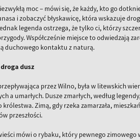
ezwykłą moc – mówi się, że każdy, kto go dotknie
nasa i zobaczyć błyskawicę, która wskazuje drog
ednak legenda ostrzega, że tylko ci, którzy szcze
 przygody. Współcześnie miejsce to odwiedzają zaró
ją duchowego kontaktu z naturą.
 droga dusz
 przepływająca przez Wilno, była w litewskich w
ch a umarłych. Dusze zmarłych, według legendy, 
królestwa. Zimą, gdy rzeka zamarzała, mieszkańcy
ów przeszłości.
ieści mówi o rybaku, który pewnego zimowego w