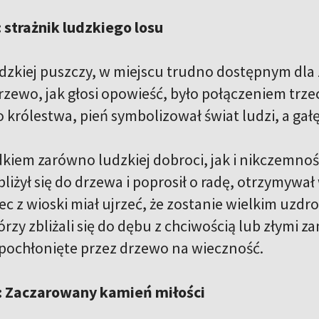
 strażnik ludzkiego losu
zkiej puszczy, w miejscu trudno dostępnym dla 
rzewo, jak głosi opowieść, było połączeniem trze
królestwa, pień symbolizował świat ludzi, a gałę
kiem zarówno ludzkiej dobroci, jak i nikczemnośc
iżył się do drzewa i poprosił o radę, otrzymywał 
c z wioski miał ujrzeć, że zostanie wielkim uzdro
órzy zbliżali się do dębu z chciwością lub złymi z
 pochłonięte przez drzewo na wieczność.
k: Zaczarowany kamień miłości