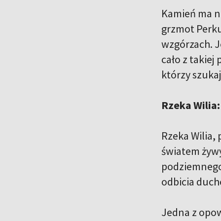
Kamień ma ni
grzmot Perku
wzgórzach. J
cało z takiej
którzy szuka
Rzeka Wilia:
Rzeka Wilia,
światem żywy
podziemnego 
odbicia duch
Jedna z opow