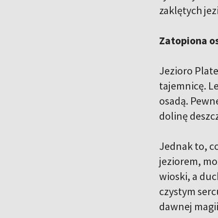
zaklętych je
Zatopiona os
Jezioro Plate
tajemnicę. L
osadą. Pewne
dolinę deszcz
Jednak to, c
jeziorem, mo
wioski, a du
czystym serc
dawnej magii