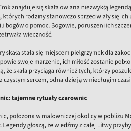
Trok znajduje się skała owiana niezwykłą legend
 których rodziny stanowczo sprzeciwiały się ich 
ili bogów o pomoc. Bogowie, poruszeni ich szczero
rzetrwała wieczność.
y skała stała się miejscem pielgrzymek dla zakoch
wypowie swoje marzenie, ich miłość zostanie pob
zą, że skała przyciąga również tych, którzy poszuk
ę z czystym sercem, odnajdzie ją w niedługim czasi
nic: tajemne rytuały czarownic
ic, położona w malowniczej okolicy w pobliżu Mo
 Legendy głoszą, że wiedźmy z całej Litwy przyby