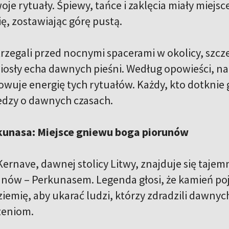
je rytuały. Śpiewy, tańce i zaklęcia miały miejsc
ię, zostawiając górę pustą.
trzegali przed nocnymi spacerami w okolicy, szcz
iosły echa dawnych pieśni. Według opowieści, na 
owuje energię tych rytuałów. Każdy, kto dotknie 
edzy o dawnych czasach.
unasa: Miejsce gniewu boga piorunów
Kernave, dawnej stolicy Litwy, znajduje się taje
nów – Perkunasem. Legenda głosi, że kamień poja
iemię, aby ukarać ludzi, którzy zdradzili dawnyc
eniom.