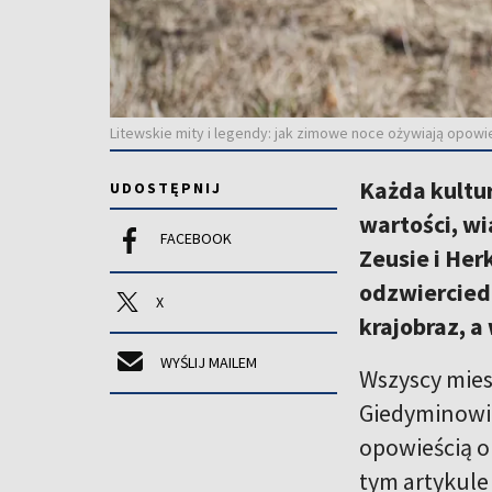
Litewskie mity i legendy: jak zimowe noce ożywiają opowi
Każda kultur
UDOSTĘPNIJ
wartości, wi
FACEBOOK
Zeusie i Her
odzwierciedl
X
krajobraz, a
WYŚLIJ MAILEM
Wszyscy miesz
Giedyminowi,
opowieścią o 
tym artykule