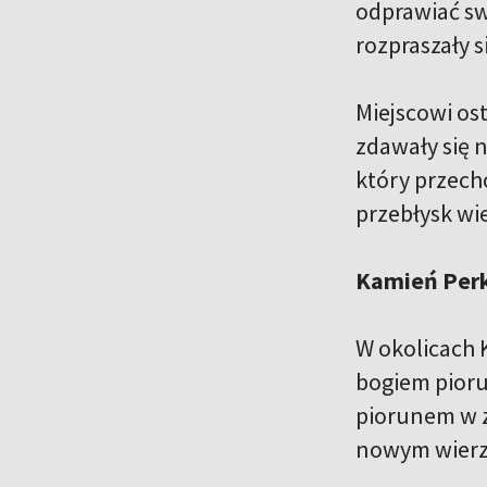
odprawiać swo
rozpraszały s
Miejscowi os
zdawały się n
który przech
przebłysk wi
Kamień Perk
W okolicach 
bogiem pioru
piorunem w z
nowym wierz