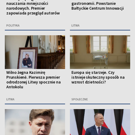
nauczania mniejszości
gastronomii. Powstanie
narodowych. Premier
Bałtyckie Centrum Innowacji
zapowiada przegląd autorów
POLITYKA
LITWA
Wilno żegna Kazimirę
Europa się starzeje. Czy
Prunskienė. Pierwsza premier
istnieje skuteczny sposób na
odrodzonej Litwy spocznie na
wzrost dzietności?
Antokolu
LITWA
SPOŁECZNE