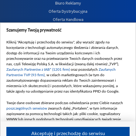
Biuro Reklamy
Oferta Dystrybucyjna
Oferta Handlowa
Dostępność
Szanujemy Twoją prywatność
Moje zgody
Kliknij "Akceptuję i przechodzę do serwisu", aby wyrazić zgody na
Procedura zgłoszeń wewnętrznych
korzystanie z technologii automatycznego śledzenia i zbierania danych,
dostęp do informacji na Twoim urządzeniu końcowym i ich
przechowywanie oraz na przetwarzanie Twoich danych osobowych przez
nas, czyli Telewizję Polską S.A. w likwidacji (zwaną dalej również „TVP”),
Zaufanych Partnerów z IAB* (1201 firm)
oraz pozostałych
Zaufanych
Partnerów TVP (93 firm)
, w celach marketingowych (w tym do
zautomatyzowanego dopasowania reklam do Twoich zainteresowań i
mierzenia ich skuteczności) i pozostałych, które wskazujemy poniżej, a
także zgody na udostępnianie przez nas identyfikatora PPID do Google.
Twoje dane osobowe zbierane podczas odwiedzania przez Ciebie naszych
poszczególnych serwisów
zwanych dalej „Portalem”, w tym informacje
zapisywane za pomocą technologii takich jak: pliki cookie, sygnalizatory
WWW lub innych podobnych technologii umożliwiających świadczenie
dopasowanych i bezpiecznych usług, personalizację treści oraz reklam,
udostępnianie funkcji mediów społecznościowych oraz analizowanie ruchu
Akceptuję i przechodzę do serwisu
w Internecie.