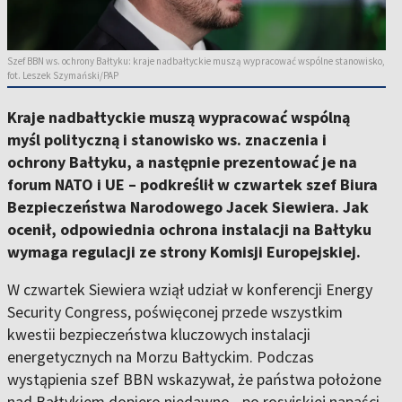
Szef BBN ws. ochrony Bałtyku: kraje nadbałtyckie muszą wypracować wspólne stanowisko,
fot. Leszek Szymański/PAP
Kraje nadbałtyckie muszą wypracować wspólną
myśl polityczną i stanowisko ws. znaczenia i
ochrony Bałtyku, a następnie prezentować je na
forum NATO i UE – podkreślił w czwartek szef Biura
Bezpieczeństwa Narodowego Jacek Siewiera. Jak
ocenił, odpowiednia ochrona instalacji na Bałtyku
wymaga regulacji ze strony Komisji Europejskiej.
W czwartek Siewiera wziął udział w konferencji Energy
Security Congress, poświęconej przede wszystkim
kwestii bezpieczeństwa kluczowych instalacji
energetycznych na Morzu Bałtyckim. Podczas
wystąpienia szef BBN wskazywał, że państwa położone
nad Bałtykiem dopiero niedawno - po rosyjskiej napaści