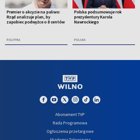
Premier o akcyzie na paliwo:
Polska podsumowuje rok
Rząd analizuje plan, by
prezydentury Karola
zapobiec podwyżce o 8 centów
Nawrockiego
POLITYKA
POLSKA
Abonament TVP
Rada Programowa
Ogłoszenia przetargowe
Akademia Telewizyjna