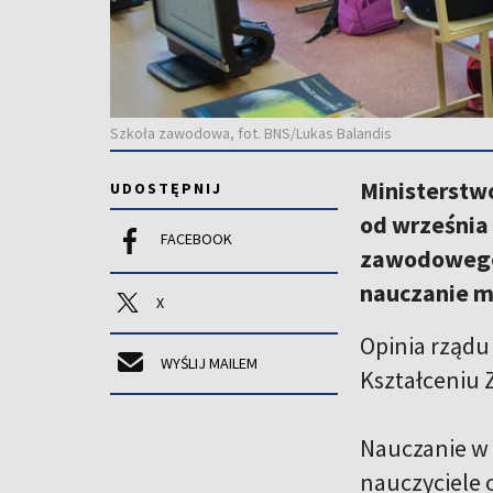
Szkoła zawodowa, fot. BNS/Lukas Balandis
Ministerstw
UDOSTĘPNIJ
od września
FACEBOOK
zawodowego 
nauczanie m
X
Opinia rządu
WYŚLIJ MAILEM
Kształceniu
Nauczanie w 
nauczyciele 