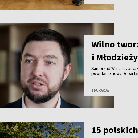
Wilno twor
i Młodzież
Samorząd Wilna rozpoczy
powstanie nowy Departam
za tworzenie strategii e
monitorowanie osiąganyc
EDUKACJA
15 polskich