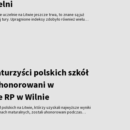
elni
 uczelnie na Litwie jeszcze trwa, to znane są już
 tury. Upragnione indeksy zdobyło również wielu
 polskim językiem nauczania, ciesząc się możliwością
kierunkach.
turzyści polskich szkół
uhonorowani w
 RP w Wilnie
 polskich na Litwie, którzy uzyskali najwyższe wyniki
ach maturalnych, zostali uhonorowani podczas
e Rzeczypospolitej Polskiej w Wilnie. Młodzież
pominki w uznaniu za swoje osiągnięcia edukacyjne.