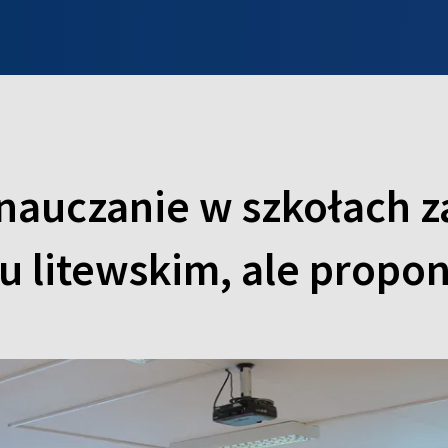
INFO WILNO
WILNO NA DZIEŃ DOBRY
PROGRAMY
ZGŁOŚ
a nauczanie w szkołach
u litewskim, ale propon