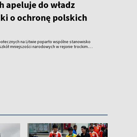
h apeluje do władz
ski o ochronę polskich
społecznych na Litwie poparło wspólne stanowisko
szkół mniejszości narodowych w rejonie trockim.
ę odrębnie do władz Litwy i Polski, wskazując na
owania placówek ze względu na język nauczania.