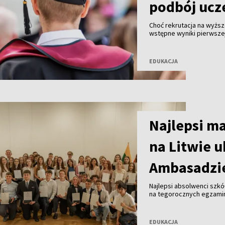
podbój ucz
Choć rekrutacja na wyższe
wstępne wyniki pierwszej
absolwentów gimnazjów z
studiów na wymarzonych 
EDUKACJA
Najlepsi ma
na Litwie 
Ambasadzie
Najlepsi absolwenci szkół
na tegorocznych egzamin
uroczystości w Ambasadzi
odebrała dyplomy oraz u
EDUKACJA