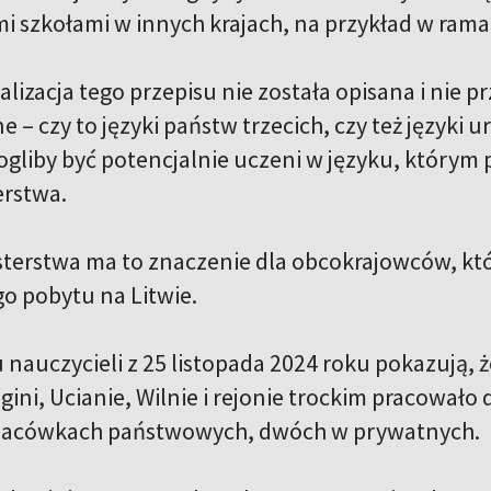
i szkołami w innych krajach, na przykład w ram
lizacja tego przepisu nie została opisana i nie p
 – czy to języki państw trzecich, czy też języki ur
gliby być potencjalnie uczeni w języku, którym 
erstwa.
terstwa ma to znaczenie dla obcokrajowców, któ
 pobytu na Litwie.
u nauczycieli z 25 listopada 2024 roku pokazują,
ini, Ucianie, Wilnie i rejonie trockim pracowało
placówkach państwowych, dwóch w prywatnych.