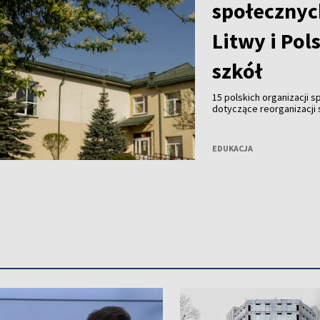
społecznyc
Litwy i Pol
szkół
15 polskich organizacji 
dotyczące reorganizacji 
Sygnatariusze zwrócili si
ryzyko nierównego trakt
EDUKACJA