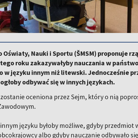
o Oświaty, Nauki i Sportu (ŠMSM) proponuje rz
 tego roku zakazywałyby nauczania w państw
w języku innym niż litewski. Jednocześnie pr
ogłoby odbywać się w innych językach.
 zostanie oceniona przez Sejm, który o nią popro
 Zawodowym.
innym języku byłoby możliwe, gdyby przedmiot wy
obcokrajowcy albo gdyby nauczanie odbywało s