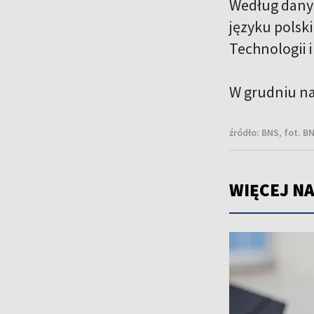
Według danyc
języku polsk
Technologii 
W grudniu na
źródło:
BNS, fot. B
WIĘCEJ NA