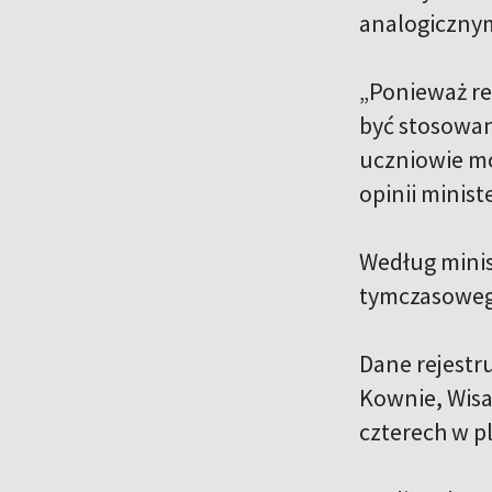
analogicznym
„Ponieważ rea
być stosowane
uczniowie mo
opinii minist
Według minis
tymczasowego
Dane rejestr
Kownie, Wisag
czterech w 