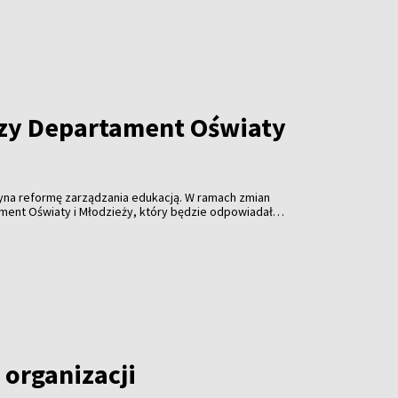
zy Departament Oświaty
y
na reformę zarządzania edukacją. W ramach zmian
ent Oświaty i Młodzieży, który będzie odpowiadał
dukacyjnej miasta, wyznaczanie priorytetów oraz
h rezultatów.
 organizacji