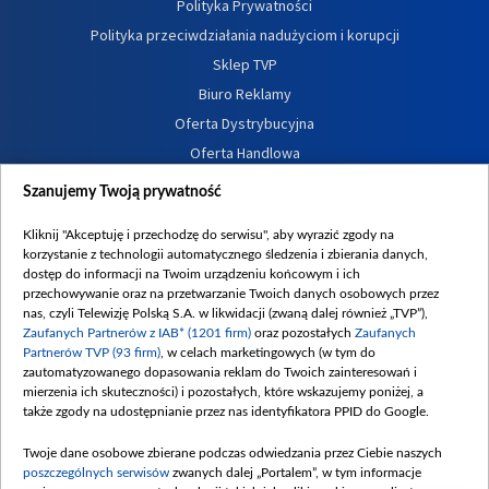
Polityka Prywatności
Polityka przeciwdziałania nadużyciom i korupcji
Sklep TVP
Biuro Reklamy
Oferta Dystrybucyjna
Oferta Handlowa
Dostępność
Szanujemy Twoją prywatność
Moje zgody
Kliknij "Akceptuję i przechodzę do serwisu", aby wyrazić zgody na
Procedura zgłoszeń wewnętrznych
korzystanie z technologii automatycznego śledzenia i zbierania danych,
dostęp do informacji na Twoim urządzeniu końcowym i ich
przechowywanie oraz na przetwarzanie Twoich danych osobowych przez
nas, czyli Telewizję Polską S.A. w likwidacji (zwaną dalej również „TVP”),
Zaufanych Partnerów z IAB* (1201 firm)
oraz pozostałych
Zaufanych
Partnerów TVP (93 firm)
, w celach marketingowych (w tym do
zautomatyzowanego dopasowania reklam do Twoich zainteresowań i
mierzenia ich skuteczności) i pozostałych, które wskazujemy poniżej, a
także zgody na udostępnianie przez nas identyfikatora PPID do Google.
Twoje dane osobowe zbierane podczas odwiedzania przez Ciebie naszych
poszczególnych serwisów
zwanych dalej „Portalem”, w tym informacje