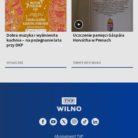
Dobra muzyka i wyśmienita
Uczczenie pamięci Gáspára
kuchnia – na pożegnanie lata
Horvátha w Prenach
przy DKP
SPOŁECZNE
TEMATY INFO WILNO
Abonament TVP