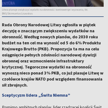
Litwa planuje zwiększyć wydatki na obronność: kontrowersje i wyzwania, fot.
BNS/Skirmantas Lisauskas
Rada Obrony Narodowej Litwy ogłosiła w piątek
decyzję o znaczącym zwiększeniu wydatków na
obronność. Według nowych planów, do 2030 roku
budżet na ten cel ma wynosić od 5 do 6% Produktu
Krajowego Brutto (PKB). Propozycja ta ma na celu
osiągnięcie pełnych zdolności narodowej dywizji
obronnej oraz wzmocnienie infrastruktury
krytycznej. Tegoroczne wydatki na obronność
wynoszą nieco ponad 3% PKB, co już plasuje Litwę w
czołówce krajów NATO pod względem finansowania
sił zbrojnych.
Sceptycyzm lidera „Świtu Niemna”
Pomimo ambitnych planów, lider rządzącej koalicji Świt