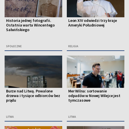
Historia jednej fotografii.
Leon XIV odwiedzi trzy kraje
Ostatnia warta Wincentego
Ameryki Południowej
Salwińskiego
SPOŁECZNE
RELIGIA
Burze nad Litwą. Powalone
Mer Wilna: sortowanie
drzewa i tysiące odbiorców bez
odpadów w Nowej Wilejce jest
prądu
tymczasowe
LITWA
LITWA