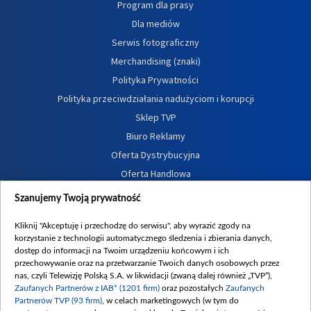
Program dla prasy
Dla mediów
Serwis fotograficzny
Merchandising (znaki)
Polityka Prywatności
Polityka przeciwdziałania nadużyciom i korupcji
Sklep TVP
Biuro Reklamy
Oferta Dystrybucyjna
Oferta Handlowa
Dostępność
Szanujemy Twoją prywatność
Moje zgody
Kliknij "Akceptuję i przechodzę do serwisu", aby wyrazić zgody na
Procedura zgłoszeń wewnętrznych
korzystanie z technologii automatycznego śledzenia i zbierania danych,
dostęp do informacji na Twoim urządzeniu końcowym i ich
przechowywanie oraz na przetwarzanie Twoich danych osobowych przez
nas, czyli Telewizję Polską S.A. w likwidacji (zwaną dalej również „TVP”),
Zaufanych Partnerów z IAB* (1201 firm)
oraz pozostałych
Zaufanych
Partnerów TVP (93 firm)
, w celach marketingowych (w tym do