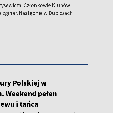
orysewicza. Członkowie Klubów
 zginął. Następnie w Dubiczach
ury Polskiej w
h. Weekend pełen
iewu i tańca