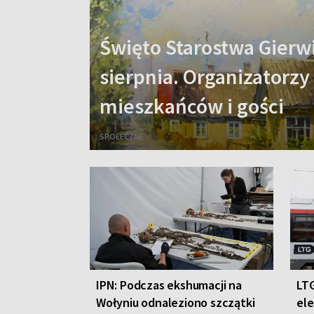
Święto Starostwa Gierwi
sierpnia. Organizatorzy
mieszkańców i gości
SPOŁECZNE
IPN: Podczas ekshumacji na
LTG
Wołyniu odnaleziono szczątki
ele