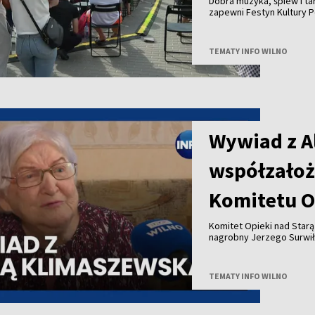
Dobra muzyka, śpiew i ta
zapewni Festyn Kultury P
TEMATY INFO WILNO
Wywiad z A
współzałoż
Komitetu O
Komitet Opieki nad Star
nagrobny Jerzego Surwił
Jeży Surwiło był współz
Zarządu Miejskiego mias
Opieki nad Starą Rossą i
TEMATY INFO WILNO
Zesłańców przy Wileński
patronował budowie pomn
projektu to 25 tysięcy eu