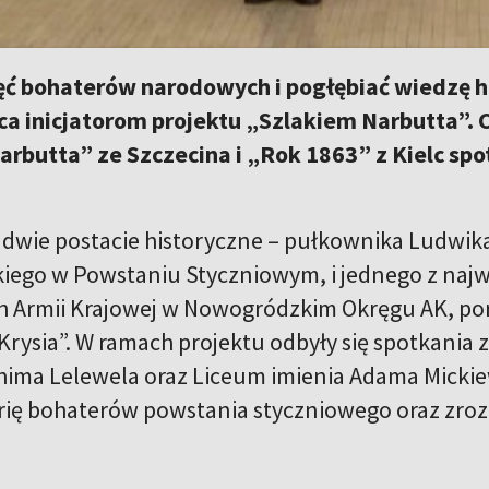
ęć bohaterów narodowych i pogłębiać wiedzę h
eca inicjatorom projektu „Szlakiem Narbutta”.
rbutta” ze Szczecina i „Rok 1863” z Kielc spot
y dwie postacie historyczne – pułkownika Ludwi
kiego w Powstaniu Styczniowym, i jednego z na
h Armii Krajowej w Nowogródzkim Okręgu AK, po
rysia”. W ramach projektu odbyły się spotkania
hima Lelewela oraz Liceum imienia Adama Mickiew
rię bohaterów powstania styczniowego oraz zroz