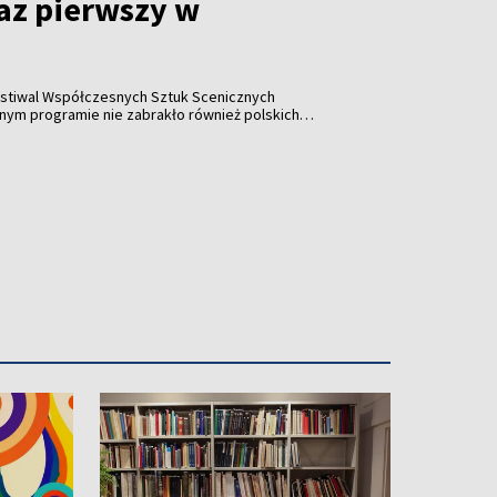
raz pierwszy w
stiwal Współczesnych Sztuk Scenicznych
y w historii wydarzenia pojawiła się współpraca z
Katarzyną Leszek, które zaprezentowały performance