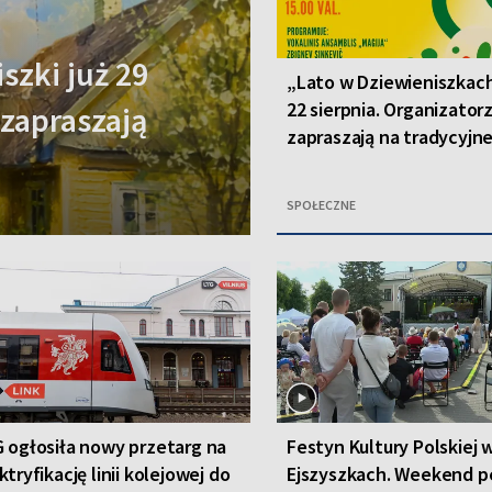
szki już 29
„Lato w Dziewieniszkach
22 sierpnia. Organizator
 zapraszają
zapraszają na tradycyjn
SPOŁECZNE
 ogłosiła nowy przetarg na
Festyn Kultury Polskiej 
ktryfikację linii kolejowej do
Ejszyszkach. Weekend p