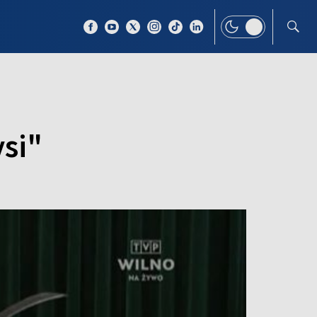
 TEMAT
WIĘCEJ
ysi"