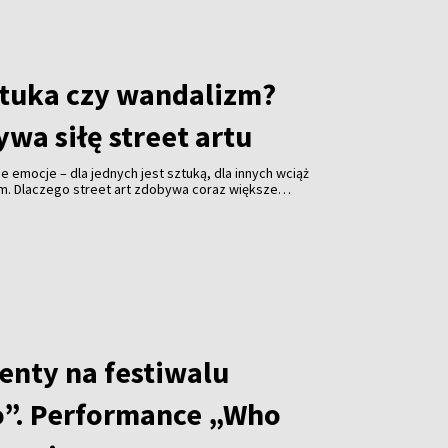
 wywiad z Alicją Klimaszewską, współzałożycielką i
cznego Komitetu Opieki nad Starą Rossą.
sztuka czy wandalizm?
wa siłę street artu
jne emocje – dla jednych jest sztuką, dla innych wciąż
em. Dlaczego street art zdobywa coraz większe
i jakie znaczenie ma festiwal „Meeting of Styles” dla
enty na festiwalu
”. Performance „Who