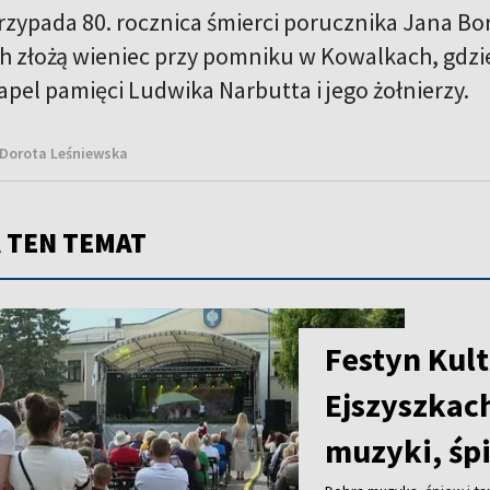
przypada 80. rocznica śmierci porucznika Jana B
h złożą wieniec przy pomniku w Kowalkach, gdzie
apel pamięci Ludwika Narbutta i jego żołnierzy.
 Dorota Leśniewska
 TEN TEMAT
Festyn Kult
Ejszyszkac
muzyki, śp