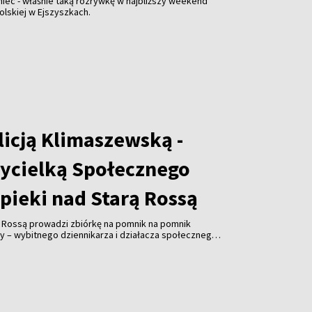
niec - właśnie taką rozrywkę w najbliższy weekend
olskiej w Ejszyszkach.
licją Klimaszewską -
ycielką Społecznego
pieki nad Starą Rossą
ą Rossą prowadzi zbiórkę na pomnik na pomnik
y – wybitnego dziennikarza i działacza społecznego.
ałożycielem Związku Polaków na Litwie, prezesem
ta Wilna ZPL, współzałożyciel Społecznego Komitetu
 Cmentarzem Bernardyńskim, Polskiej Sekcji
ej Wspólnocie Więźniów Politycznych i Zesłańców,
ika Adama Mickiewicza w Wilnie. Koszty realizacja
ro. Odsłonięcie inicjatorzy planują w listopadzie.