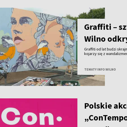
Uwadze państwa polecamy
pierwszą prezeską Społe
Graffiti – 
Wilno odkry
Graffiti od lat budzi skra
kojarzy się z wandalizm
uznanie na całym świecie 
Wilna?
TEMATY INFO WILNO
Polskie akc
„ConTempo