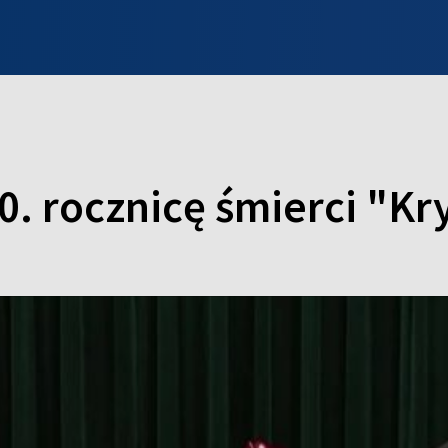
INFO WILNO
WILNO NA DZIEŃ DOBRY
PROGRAMY
ZGŁOŚ
80. rocznicę śmierci "Kr