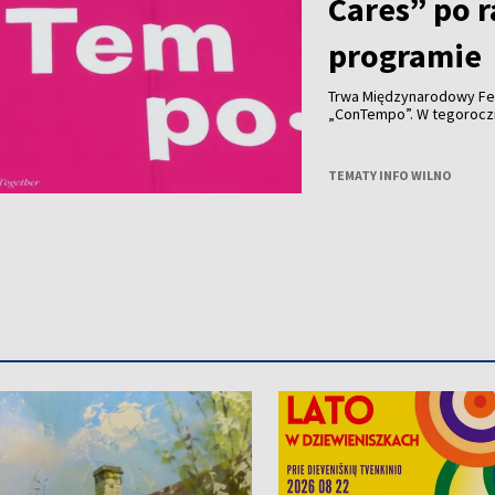
Cares” po 
programie
Trwa Międzynarodowy Fe
„ConTempo”. W tegorocznym programie nie zabrakło również polskich
akcentów. Po raz pierwsz
Agnieszką Brzezińską i 
„Who Cares”.
TEMATY INFO WILNO