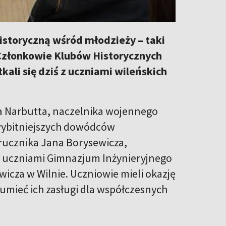
istoryczną wśród młodzieży – taki
 Członkowie Klubów Historycznych
kali się dziś z uczniami wileńskich
ka Narbutta, naczelnika wojennego
jwybitniejszych dowódców
rucznika Jana Borysewicza,
 z uczniami Gimnazjum Inżynieryjnego
icza w Wilnie. Uczniowie mieli okazję
umieć ich zasługi dla współczesnych