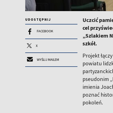
Uczcić pami
UDOSTĘPNIJ
cel przyświ
FACEBOOK
„Szlakiem Na
szkół.
X
Projekt łącz
WYŚLIJ MAILEM
powiatu lidz
partyzanckic
pseudonim „K
imienia Joac
poznać histo
pokoleń.