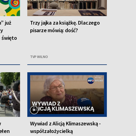
” już
Trzy jajka za książkę. Dlaczego
zy
pisarze mówią: dość?
e święto
TVP WILNO
w
Wywiad z Alicją Klimaszewską -
ełen
współzałożycielką