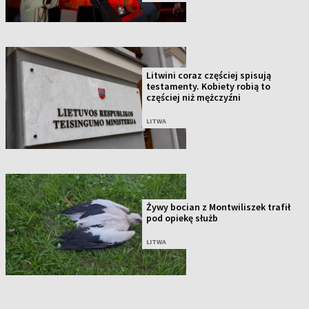
Litwini coraz częściej spisują
testamenty. Kobiety robią to
częściej niż mężczyźni
LITWA
Żywy bocian z Montwiliszek trafił
pod opiekę służb
LITWA