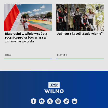
Białorusini w Wilnie w szóstą
Jubileusz kapeli „Suderwianie”
rocznicę protestów: wiara w
zmiany nie wygasła
LITWA
KULTURA