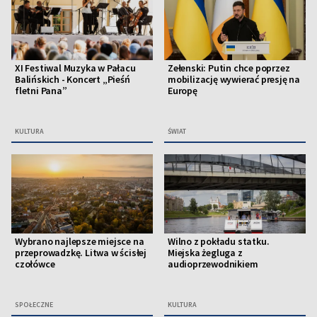
XI Festiwal Muzyka w Pałacu
Zełenski: Putin chce poprzez
Balińskich - Koncert „Pieśń
mobilizację wywierać presję na
fletni Pana”
Europę
KULTURA
ŚWIAT
Wybrano najlepsze miejsce na
Wilno z pokładu statku.
przeprowadzkę. Litwa w ścisłej
Miejska żegluga z
czołówce
audioprzewodnikiem
SPOŁECZNE
KULTURA