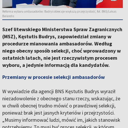
Reforma wyboru ambasadorów: Budrys obiecuje większą przejrzystość, fot. BNS/Lukas
Balandis
Szef litewskiego Ministerstwa Spraw Zagranicznych
(MSZ), Kęstutis Budrys, zapowiedział zmiany w
procedurze mianowania ambasadorów. Według
niego obecny sposób selekcji, choć wprowadzony w
ostatnich latach, nie jest rzeczywistym procesem
wyboru, a jedynie informacją dla kandydatów.
Przemiany w procesie selekcji ambasadorów
W wywiadzie dla agencji BNS Kęstutis Budrys wyraził
niezadowolenie z obecnego stanu rzeczy, wskazując, że
w chwili obecnej trudno mówić o prawdziwej selekcji,
ponieważ brak jest jasnych kryteriów i przejrzystości.
„Musimy informować ludzi, mówić im, jakich stanowisk
potrzebujemy. To musi być proces selekcji, w którym