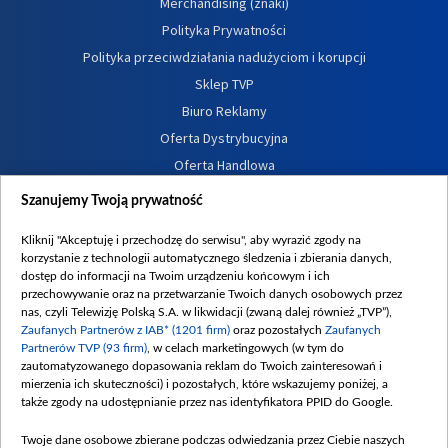
Merchandising (znaki)
Polityka Prywatności
Polityka przeciwdziałania nadużyciom i korupcji
Sklep TVP
Biuro Reklamy
Oferta Dystrybucyjna
Oferta Handlowa
Dostępność
Szanujemy Twoją prywatność
Moje zgody
Kliknij "Akceptuję i przechodzę do serwisu", aby wyrazić zgody na
Procedura zgłoszeń wewnętrznych
korzystanie z technologii automatycznego śledzenia i zbierania danych,
dostęp do informacji na Twoim urządzeniu końcowym i ich
przechowywanie oraz na przetwarzanie Twoich danych osobowych przez
nas, czyli Telewizję Polską S.A. w likwidacji (zwaną dalej również „TVP”),
Zaufanych Partnerów z IAB* (1201 firm)
oraz pozostałych
Zaufanych
Partnerów TVP (93 firm)
, w celach marketingowych (w tym do
zautomatyzowanego dopasowania reklam do Twoich zainteresowań i
mierzenia ich skuteczności) i pozostałych, które wskazujemy poniżej, a
także zgody na udostępnianie przez nas identyfikatora PPID do Google.
Twoje dane osobowe zbierane podczas odwiedzania przez Ciebie naszych