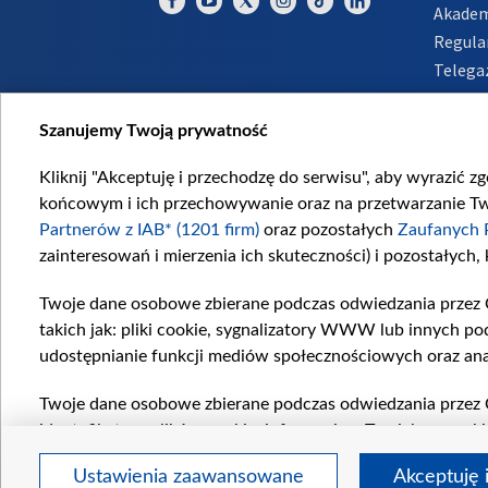
Akadem
Regula
Telega
Inform
Szanujemy Twoją prywatność
Kliknij "Akceptuję i przechodzę do serwisu", aby wyrazić z
końcowym i ich przechowywanie oraz na przetwarzanie Twoi
Partnerów z IAB* (1201 firm)
oraz pozostałych
Zaufanych 
zainteresowań i mierzenia ich skuteczności) i pozostałych,
Twoje dane osobowe zbierane podczas odwiedzania przez 
takich jak: pliki cookie, sygnalizatory WWW lub innych po
udostępnianie funkcji mediów społecznościowych oraz ana
Twoje dane osobowe zbierane podczas odwiedzania przez 
identyfikatory plików cookie, informacje o Twoich wyszuk
pozostałych
Zaufanych Partnerów TVP
dla realizacji nas
Ustawienia zaawansowane
Akceptuję 
wyboru spersonalizowanych reklam, tworzenia profilu sper