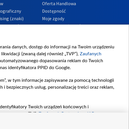
ów
Oferta Handlowa
tograficzny
Dostępność
sing (znaki)
Moje zgody
Prywatności
Procedura zgłoszeń
wewnętrznych
przeciwdziałania
m i korupcji
ierania danych, dostęp do informacji na Twoim urządzeniu
likwidacji (zwaną dalej również „TVP”),
Zaufanych
zautomatyzowanego dopasowania reklam do Twoich
 nas identyfikatora PPID do Google.
em”, w tym informacje zapisywane za pomocą technologii
 bezpiecznych usług, personalizację treści oraz reklam,
, identyfikatory Twoich urządzeń końcowych i
twarzane przez TVP,
Zaufanych Partnerów z IAB
oraz
zeniu lub dostęp do nich, wyboru podstawowych reklam,
reści, wyboru spersonalizowanych treści, pomiaru