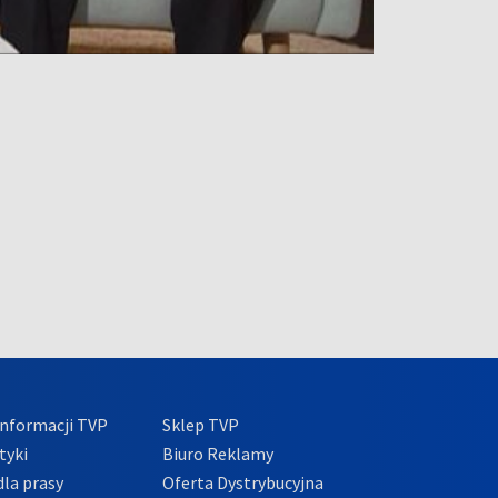
nformacji TVP
Sklep TVP
tyki
Biuro Reklamy
la prasy
Oferta Dystrybucyjna