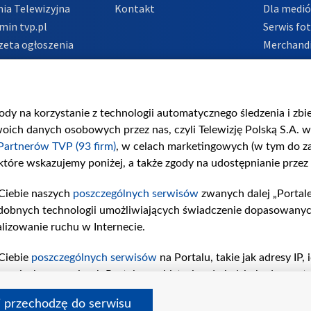
ia Telewizyjna
Kontakt
Dla medi
min tvp.pl
Serwis fo
zeta ogłoszenia
Merchandi
acje o nadawcy
Polityka 
Polityka 
nadużycio
gody na korzystanie z technologii automatycznego śledzenia i zb
ch danych osobowych przez nas, czyli Telewizję Polską S.A. w 
Partnerów TVP (93 firm)
, w celach marketingowych (w tym do 
 które wskazujemy poniżej, a także zgody na udostępnianie przez
Ciebie naszych
poszczególnych serwisów
zwanych dalej „Portal
dobnych technologii umożliwiających świadczenie dopasowanych i
lizowanie ruchu w Internecie.
Ciebie
poszczególnych serwisów
na Portalu, takie jak adresy IP
iwaniach w serwisach Portalu czy historia odwiedzin będą prze
tępujących celów i funkcji: przechowywania informacji na urząd
i przechodzę do serwisu
sonalizowanych reklam, tworzenia profilu spersonalizowanych t