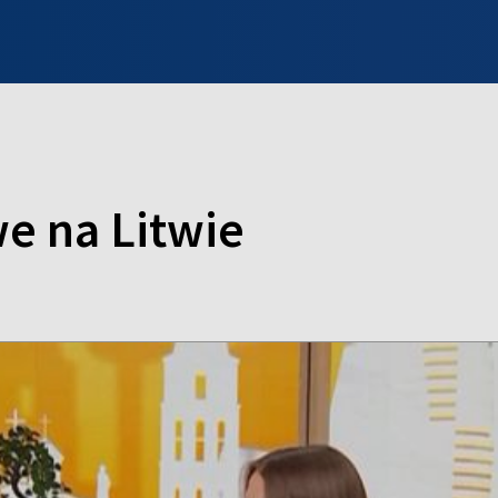
INFO WILNO
WILNO NA DZIEŃ DOBRY
PROGRAMY
ZGŁOŚ
e na Litwie