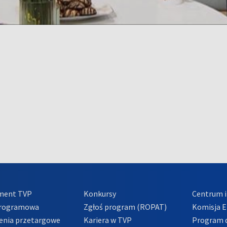
ment TVP
Konkursy
Centrum i
Programowa
Zgłoś program (ROPAT)
Komisja E
enia przetargowe
Kariera w TVP
Program d