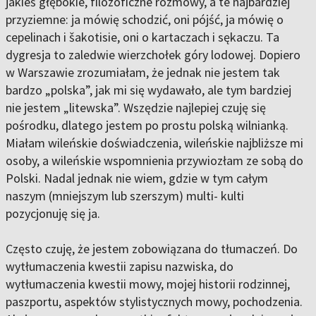
jakieś głębokie, filozoficzne rozmowy, a te najbardziej
przyziemne: ja mówię schodzić, oni pójść, ja mówię o
cepelinach i šakotisie, oni o kartaczach i sękaczu. Ta
dygresja to zaledwie wierzchołek góry lodowej. Dopiero
w Warszawie zrozumiałam, że jednak nie jestem tak
bardzo „polska”, jak mi się wydawało, ale tym bardziej
nie jestem „litewska”. Wszędzie najlepiej czuję się
pośrodku, dlatego jestem po prostu polską wilnianką.
Miałam wileńskie doświadczenia, wileńskie najbliższe mi
osoby, a wileńskie wspomnienia przywiozłam ze sobą do
Polski. Nadal jednak nie wiem, gdzie w tym całym
naszym (mniejszym lub szerszym) multi- kulti
pozycjonuję się ja.
Często czuję, że jestem zobowiązana do tłumaczeń. Do
wytłumaczenia kwestii zapisu nazwiska, do
wytłumaczenia kwestii mowy, mojej historii rodzinnej,
paszportu, aspektów stylistycznych mowy, pochodzenia.