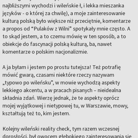
najbliższymi wychodzi i wileńskie ł, i lekka mieszanka
języków - o której za chwilę), a moje zainteresowanie
kulturą polską było większe niż przeciętnie, komentarze
a propos od “Pulaków z Wilni” spotykały mnie często. A
to skąd jestem, a to czemu mówię w ten sposób, a to
obiekcje do fascynacji polską kulturą, ba, nawet
komentarze o polskim nacjonalizmie.
A ja byłam i jestem po prostu tutejsza! Też potrafię
mówić gwarą, czasami niektóre rzeczy nazywam
„typowo po wileńsku”, w mowie wychodzą aspekty
lekkiego akcentu, a w pracach pisanych – nieidealna
składnia zdań. Wierzę jednak, że te aspekty oprócz
mojej wyjątkowej i nietypowej tu, w Warszawie, mowy,
kształtują też to, kim jestem.
Kolejny wileński reality check, tym razem wczesnej
dorosłości, był owocem głębokiego zainteresowania się