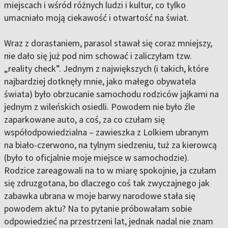
miejscach i wśród różnych ludzi i kultur, co tylko
umacniało moją ciekawość i otwartość na świat.
Wraz z dorastaniem, parasol stawał się coraz mniejszy,
nie dało się już pod nim schować i zaliczyłam tzw.
„reality check”. Jednym z największych (i takich, które
najbardziej dotknęły mnie, jako małego obywatela
świata) było obrzucanie samochodu rodziców jajkami na
jednym z wileńskich osiedli. Powodem nie było źle
zaparkowane auto, a coś, za co czułam się
współodpowiedzialna – zawieszka z Lolkiem ubranym
na biało-czerwono, na tylnym siedzeniu, tuż za kierowcą
(było to oficjalnie moje miejsce w samochodzie).
Rodzice zareagowali na to w miarę spokojnie, ja czułam
się zdruzgotana, bo dlaczego coś tak zwyczajnego jak
zabawka ubrana w moje barwy narodowe stała się
powodem aktu? Na to pytanie próbowałam sobie
odpowiedzieć na przestrzeni lat, jednak nadal nie znam