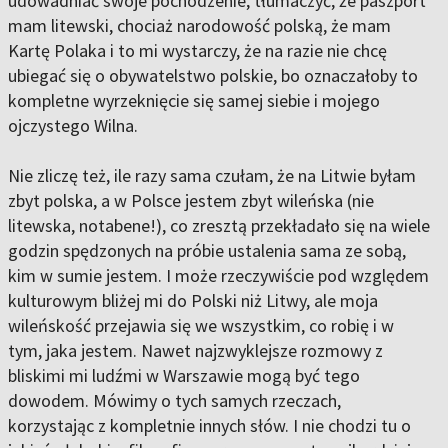
udowadniać swoje pochodzenie, tłumaczyć, że paszport
mam litewski, chociaż narodowość polską, że mam
Kartę Polaka i to mi wystarczy, że na razie nie chcę
ubiegać się o obywatelstwo polskie, bo oznaczałoby to
kompletne wyrzeknięcie się samej siebie i mojego
ojczystego Wilna.
Nie zliczę też, ile razy sama czułam, że na Litwie byłam
zbyt polska, a w Polsce jestem zbyt wileńska (nie
litewska, notabene!), co zresztą przekładało się na wiele
godzin spędzonych na próbie ustalenia sama ze sobą,
kim w sumie jestem. I może rzeczywiście pod względem
kulturowym bliżej mi do Polski niż Litwy, ale moja
wileńskość przejawia się we wszystkim, co robię i w
tym, jaka jestem. Nawet najzwyklejsze rozmowy z
bliskimi mi ludźmi w Warszawie mogą być tego
dowodem. Mówimy o tych samych rzeczach,
korzystając z kompletnie innych słów. I nie chodzi tu o