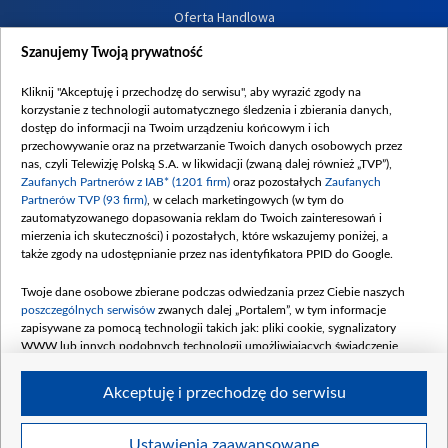
Oferta Handlowa
Dostępność
Szanujemy Twoją prywatność
Moje zgody
Kliknij "Akceptuję i przechodzę do serwisu", aby wyrazić zgody na
Procedura zgłoszeń wewnętrznych
korzystanie z technologii automatycznego śledzenia i zbierania danych,
dostęp do informacji na Twoim urządzeniu końcowym i ich
przechowywanie oraz na przetwarzanie Twoich danych osobowych przez
nas, czyli Telewizję Polską S.A. w likwidacji (zwaną dalej również „TVP”),
Zaufanych Partnerów z IAB* (1201 firm)
oraz pozostałych
Zaufanych
Partnerów TVP (93 firm)
, w celach marketingowych (w tym do
zautomatyzowanego dopasowania reklam do Twoich zainteresowań i
mierzenia ich skuteczności) i pozostałych, które wskazujemy poniżej, a
także zgody na udostępnianie przez nas identyfikatora PPID do Google.
Twoje dane osobowe zbierane podczas odwiedzania przez Ciebie naszych
poszczególnych serwisów
zwanych dalej „Portalem”, w tym informacje
zapisywane za pomocą technologii takich jak: pliki cookie, sygnalizatory
WWW lub innych podobnych technologii umożliwiających świadczenie
dopasowanych i bezpiecznych usług, personalizację treści oraz reklam,
udostępnianie funkcji mediów społecznościowych oraz analizowanie ruchu
Akceptuję i przechodzę do serwisu
w Internecie.
Twoje dane osobowe zbierane podczas odwiedzania przez Ciebie
Ustawienia zaawansowane