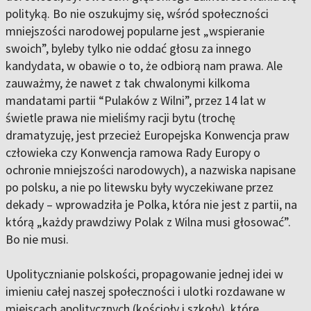
polityką. Bo nie oszukujmy się, wśród społeczności
mniejszości narodowej popularne jest „wspieranie
swoich”, byleby tylko nie oddać głosu za innego
kandydata, w obawie o to, że odbiorą nam prawa. Ale
zauważmy, że nawet z tak chwalonymi kilkoma
mandatami partii “Pulaków z Wilni”, przez 14 lat w
świetle prawa nie mieliśmy racji bytu (trochę
dramatyzuję, jest przecież Europejska Konwencja praw
człowieka czy Konwencja ramowa Rady Europy o
ochronie mniejszości narodowych), a nazwiska napisane
po polsku, a nie po litewsku były wyczekiwane przez
dekady – wprowadziła je Polka, która nie jest z partii, na
którą „każdy prawdziwy Polak z Wilna musi głosować”.
Bo nie musi.
Upolitycznianie polskości, propagowanie jednej idei w
imieniu całej naszej społeczności i ulotki rozdawane w
miejscach apolitycznych (kościoły i szkoły), które