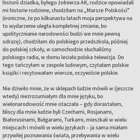
historii dziadka, byłego żołnierza AK, rodzice opowiadali
mi historie rodzinne, chodziłam na „Marsze Polskości”
(ironiczne, że po kilkunastu latach moja perspektywa na
to wydarzenie uległa kompletnej zmianie, bo
upolitycznianie narodowości budzi we mnie pewną
odrazę), chodziłam do polskiego przedszkola, później
do polskiej szkoły, w samochodzie słuchaliśmy
polskiego radia, w domu leciała polska telewizja. Do
tego tańczyłam w zespole ludowym, czytałam polskie
książki i recytowałam wiersze, oczywiście polskie.
Nie dziwiło mnie, że w sklepach ludzie mówili w (jeszcze
wtedy) niezrozumiałym dla mnie języku, bo
wielonarodowość mnie otaczała – gdy dorastałam,
bliscy dla mnie ludzie byli Czechami, Rosjanami,
Białorusinami, Bułgarami, Turkami, mieszkali w wielu
miejscach i mówili w wielu językach – ja sama miałam
przywilej poznawania świata, przebywania w wielu