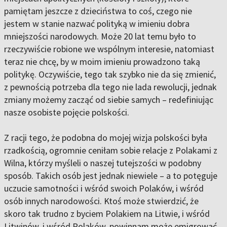
pamiętam jeszcze z dzieciństwa to coś, czego nie
jestem w stanie nazwać polityką w imieniu dobra
mniejszości narodowych. Może 20 lat temu było to
rzeczywiście robione we wspólnym interesie, natomiast
teraz nie chcę, by w moim imieniu prowadzono taką
politykę. Oczywiście, tego tak szybko nie da się zmienić,
z pewnością potrzeba dla tego nie lada rewolucji, jednak
zmiany możemy zacząć od siebie samych – redefiniując
nasze osobiste pojęcie polskości.
Z racji tego, że podobna do mojej wizja polskości była
rzadkością, ogromnie ceniłam sobie relacje z Polakami z
Wilna, którzy myśleli o naszej tutejszości w podobny
sposób. Takich osób jest jednak niewiele – a to potęguje
uczucie samotności i wśród swoich Polaków, i wśród
osób innych narodowości. Ktoś może stwierdzić, że
skoro tak trudno z byciem Polakiem na Litwie, i wśród
Litwinów, i wśród Polaków, powinnam może emigrować