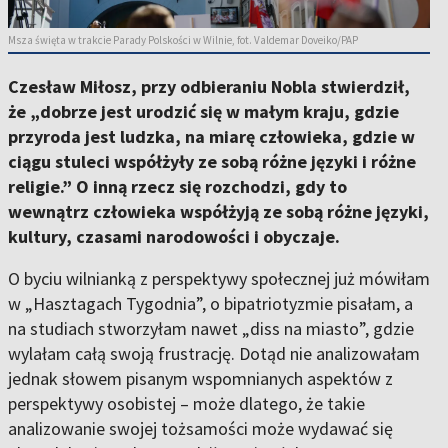
Msza święta w trakcie Parady Polskości w Wilnie, fot. Valdemar Doveiko/PAP
Czesław Miłosz, przy odbieraniu Nobla stwierdził,
że „dobrze jest urodzić się w małym kraju, gdzie
przyroda jest ludzka, na miarę człowieka, gdzie w
ciągu stuleci współżyły ze sobą różne języki i różne
religie.” O inną rzecz się rozchodzi, gdy to
wewnątrz człowieka współżyją ze sobą różne języki,
kultury, czasami narodowości i obyczaje.
O byciu wilnianką z perspektywy społecznej już mówiłam
w „Hasztagach Tygodnia”, o bipatriotyzmie pisałam, a
na studiach stworzyłam nawet „diss na miasto”, gdzie
wylałam całą swoją frustrację. Dotąd nie analizowałam
jednak słowem pisanym wspomnianych aspektów z
perspektywy osobistej – może dlatego, że takie
analizowanie swojej tożsamości może wydawać się