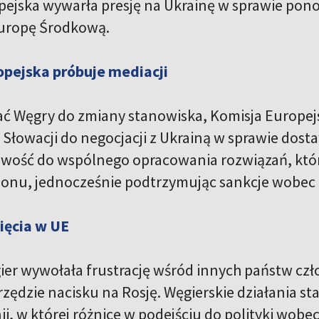
pejska wywarła presję na Ukrainę w sprawie pon
Europę Środkową.
opejska próbuje mediacji
ć Węgry do zmiany stanowiska, Komisja Europe
 Słowacji do negocjacji z Ukrainą w sprawie dost
owość do wspólnego opracowania rozwiązań, któ
ionu, jednocześnie podtrzymując sankcje wobec R
ięcia w UE
er wywołała frustrację wśród innych państw czł
zędzie nacisku na Rosję. Węgierskie działania st
, w której różnice w podejściu do polityki wobec