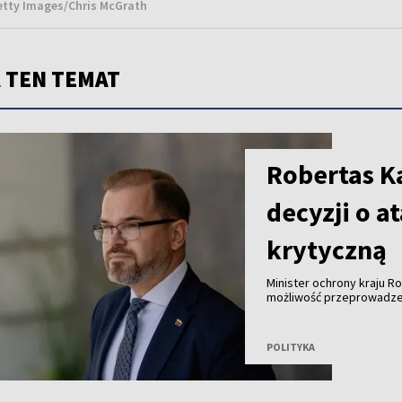
Getty Images/Chris McGrath
 TEN TEMAT
Robertas Ka
decyzji o a
krytyczną
Minister ochrony kraju R
możliwość przeprowadzeni
Bałtyckim z wykorzystani
konkretnej decyzji.
POLITYKA