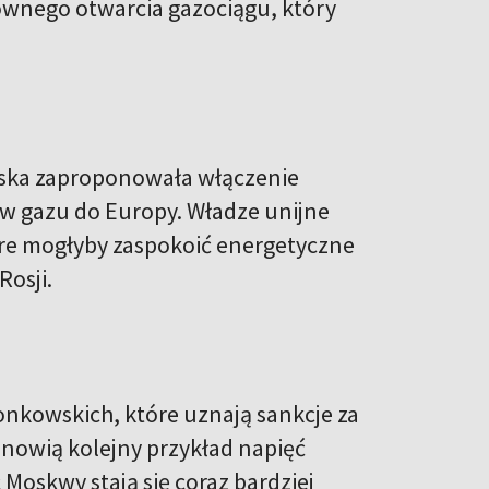
ownego otwarcia gazociągu, który
jska zaproponowała włączenie
aw gazu do Europy. Władze unijne
re mogłyby zaspokoić energetyczne
osji.
onkowskich, które uznają sankcje za
anowią kolejny przykład napięć
 Moskwy stają się coraz bardziej