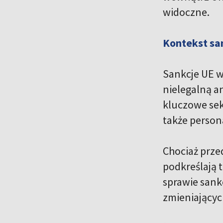
widoczne.
Kontekst san
Sankcje UE w
nielegalną a
kluczowe sekt
także person
Chociaż prze
podkreślają t
sprawie sank
zmieniającyc