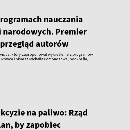
programach nauczania
i narodowych. Premier
przegląd autorów
vičius, który zaproponował wykreślenie z programów
aukowca i pisarza Michaiła Łomonosowa, podkreśla, że
lądu również innych autorów.
akcyzie na paliwo: Rząd
lan, by zapobiec