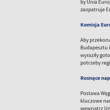
by Unia Euro
zaopatruje 
Komisja Eur
Aby przekona
Budapesztu i
wyraziły got
potrzeby reg
Rosnące nap
Postawa Węgi
kluczowe nar
wewnątrz Unii