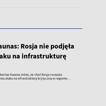
unas: Rosja nie podjęła
taku na infrastrukturę
obertas Kaunas mówi, że choć Rosja rozważa
a ataku na infrastrukturę krytyczną w regionie
em ukraińskich dronów, nie ma w tej sprawie