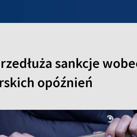
INFO WILNO
WILNO NA DZIEŃ DOBRY
PROGRAMY
ZGŁOŚ
rzedłuża sankcje wobec
rskich opóźnień