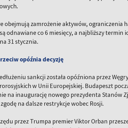
iowych.
re obejmują zamrożenie aktywów, ograniczenia ha
są odnawiane co 6 miesięcy, a najbliższy termin
a 31 stycznia.
przeciw opóźnia decyzję
zedłużeniu sankcji została opóźniona przez Węgry
prorosyjskich w Unii Europejskiej. Budapeszt p
nie na inaugurację nowego prezydenta Stanów 
zgodę na dalsze restrykcje wobec Rosji.
rzędu przez Trumpa premier Viktor Orban przesze