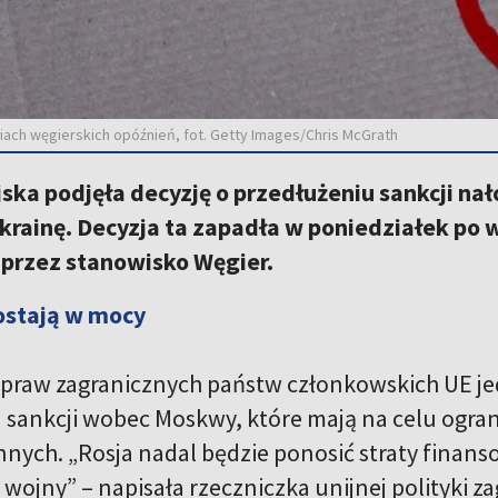
iach węgierskich opóźnień, fot. Getty Images/Chris McGrath
ska podjęła decyzję o przedłużeniu sankcji nał
Ukrainę. Decyzja ta zapadła w poniedziałek p
rzez stanowisko Węgier.
ostają w mocy
spraw zagranicznych państw członkowskich UE j
 sankcji wobec Moskwy, które mają na celu ogran
nych. „Rosja nadal będzie ponosić straty finanso
ojny” – napisała rzeczniczka unijnej polityki za