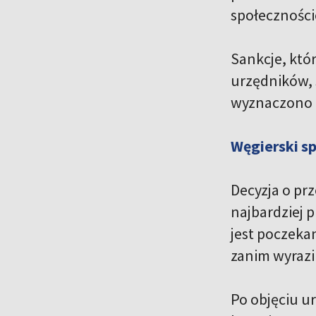
społecznośc
Sankcje, któ
urzędników, 
wyznaczono n
Węgierski s
Decyzja o pr
najbardziej 
jest poczeka
zanim wyrazi 
Po objęciu u