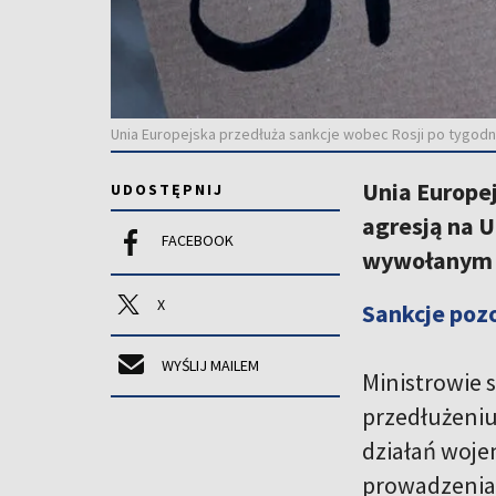
Unia Europejska przedłuża sankcje wobec Rosji po tygodn
Unia Europej
UDOSTĘPNIJ
agresją na 
FACEBOOK
wywołanym p
X
Sankcje poz
WYŚLIJ MAILEM
Ministrowie 
przedłużeniu
działań wojen
prowadzenia w