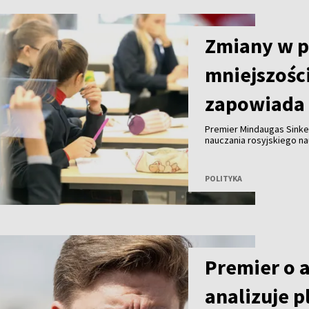
Zmiany w 
mniejszośc
zapowiada 
Premier Mindaugas Sinke
nauczania rosyjskiego n
eksperci dokonają przeg
POLITYKA
Premier o 
analizuje p