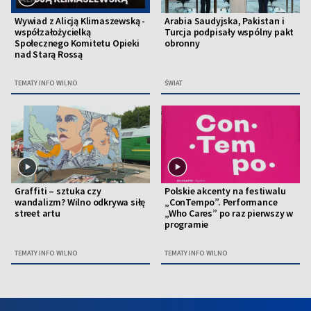
Wywiad z Alicją Klimaszewską -
Arabia Saudyjska, Pakistan i
współzałożycielką
Turcja podpisały wspólny pakt
Społecznego Komitetu Opieki
obronny
nad Starą Rossą
TEMATY INFO WILNO
ŚWIAT
Graffiti – sztuka czy
Polskie akcenty na festiwalu
wandalizm? Wilno odkrywa siłę
„ConTempo”. Performance
street artu
„Who Cares” po raz pierwszy w
programie
TEMATY INFO WILNO
TEMATY INFO WILNO