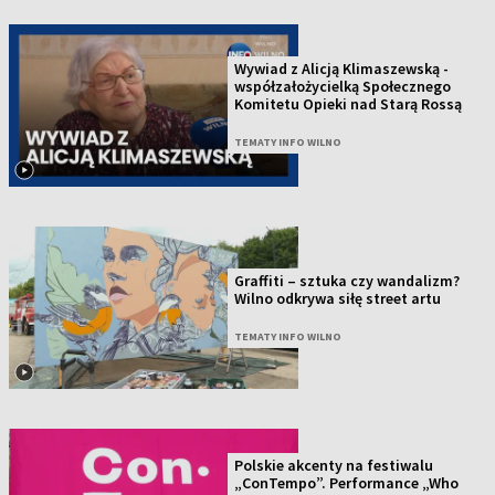
Wywiad z Alicją Klimaszewską -
współzałożycielką Społecznego
Komitetu Opieki nad Starą Rossą
TEMATY INFO WILNO
Graffiti – sztuka czy wandalizm?
Wilno odkrywa siłę street artu
TEMATY INFO WILNO
Polskie akcenty na festiwalu
„ConTempo”. Performance „Who