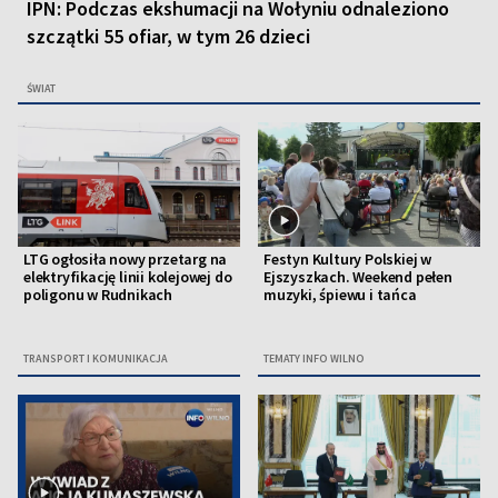
IPN: Podczas ekshumacji na Wołyniu odnaleziono
szczątki 55 ofiar, w tym 26 dzieci
ŚWIAT
LTG ogłosiła nowy przetarg na
Festyn Kultury Polskiej w
elektryfikację linii kolejowej do
Ejszyszkach. Weekend pełen
poligonu w Rudnikach
muzyki, śpiewu i tańca
TRANSPORT I KOMUNIKACJA
TEMATY INFO WILNO