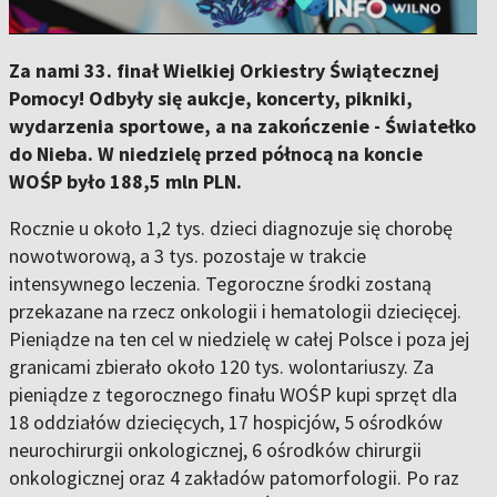
Za nami 33. finał Wielkiej Orkiestry Świątecznej
Pomocy! Odbyły się aukcje, koncerty, pikniki,
wydarzenia sportowe, a na zakończenie - Światełko
do Nieba. W niedzielę przed północą na koncie
WOŚP było 188,5 mln PLN.
Rocznie u około 1,2 tys. dzieci diagnozuje się chorobę
nowotworową, a 3 tys. pozostaje w trakcie
intensywnego leczenia. Tegoroczne środki zostaną
przekazane na rzecz onkologii i hematologii dziecięcej.
Pieniądze na ten cel w niedzielę w całej Polsce i poza jej
granicami zbierało około 120 tys. wolontariuszy. Za
pieniądze z tegorocznego finału WOŚP kupi sprzęt dla
18 oddziałów dziecięcych, 17 hospicjów, 5 ośrodków
neurochirurgii onkologicznej, 6 ośrodków chirurgii
onkologicznej oraz 4 zakładów patomorfologii. Po raz