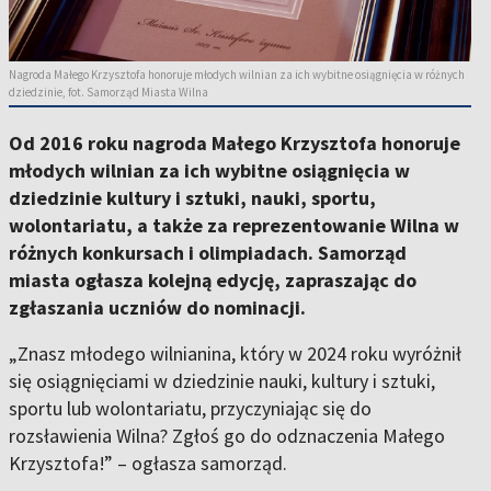
Nagroda Małego Krzysztofa honoruje młodych wilnian za ich wybitne osiągnięcia w różnych
dziedzinie, fot. Samorząd Miasta Wilna
Od 2016 roku nagroda Małego Krzysztofa honoruje
młodych wilnian za ich wybitne osiągnięcia w
dziedzinie kultury i sztuki, nauki, sportu,
wolontariatu, a także za reprezentowanie Wilna w
różnych konkursach i olimpiadach. Samorząd
miasta ogłasza kolejną edycję, zapraszając do
zgłaszania uczniów do nominacji.
„Znasz młodego wilnianina, który w 2024 roku wyróżnił
się osiągnięciami w dziedzinie nauki, kultury i sztuki,
sportu lub wolontariatu, przyczyniając się do
rozsławienia Wilna? Zgłoś go do odznaczenia Małego
Krzysztofa!” – ogłasza samorząd.