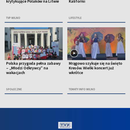
krytykujące Polaków na Litwie
Kalifornii
TVP WILNO
LIFESTYLE
Polska przygoda pełna zabawy
Mrągowo szykuje się na święto
– „Młodzi Odkrywcy” na
Kresów. Wielki koncert już
wakacjach
wkrótce
SPOŁECZNE
TEMATY INFO WILNO