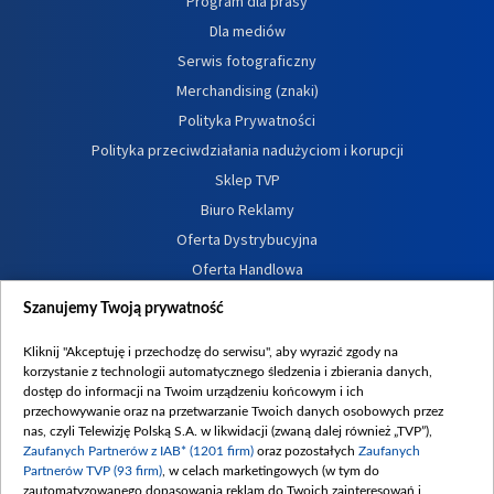
Program dla prasy
Dla mediów
Serwis fotograficzny
Merchandising (znaki)
Polityka Prywatności
Polityka przeciwdziałania nadużyciom i korupcji
Sklep TVP
Biuro Reklamy
Oferta Dystrybucyjna
Oferta Handlowa
Dostępność
Szanujemy Twoją prywatność
Moje zgody
Kliknij "Akceptuję i przechodzę do serwisu", aby wyrazić zgody na
Procedura zgłoszeń wewnętrznych
korzystanie z technologii automatycznego śledzenia i zbierania danych,
dostęp do informacji na Twoim urządzeniu końcowym i ich
przechowywanie oraz na przetwarzanie Twoich danych osobowych przez
nas, czyli Telewizję Polską S.A. w likwidacji (zwaną dalej również „TVP”),
Zaufanych Partnerów z IAB* (1201 firm)
oraz pozostałych
Zaufanych
Partnerów TVP (93 firm)
, w celach marketingowych (w tym do
zautomatyzowanego dopasowania reklam do Twoich zainteresowań i