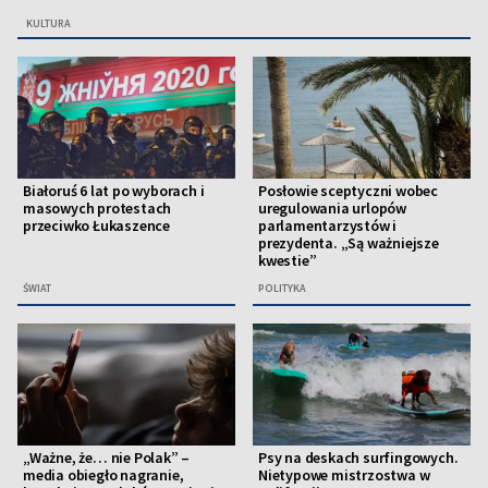
KULTURA
Białoruś 6 lat po wyborach i
Posłowie sceptyczni wobec
masowych protestach
uregulowania urlopów
przeciwko Łukaszence
parlamentarzystów i
prezydenta. „Są ważniejsze
kwestie”
ŚWIAT
POLITYKA
„Ważne, że… nie Polak” –
Psy na deskach surfingowych.
media obiegło nagranie,
Nietypowe mistrzostwa w