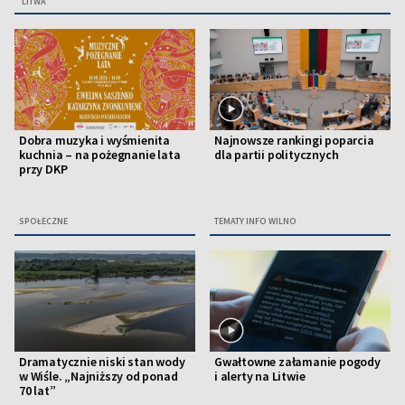
LITWA
Dobra muzyka i wyśmienita
Najnowsze rankingi poparcia
kuchnia – na pożegnanie lata
dla partii politycznych
przy DKP
SPOŁECZNE
TEMATY INFO WILNO
Dramatycznie niski stan wody
Gwałtowne załamanie pogody
w Wiśle. „Najniższy od ponad
i alerty na Litwie
70 lat”