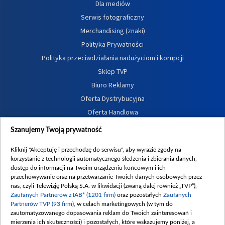
Dla mediów
Serwis fotograficzny
Merchandising (znaki)
Polityka Prywatności
Polityka przeciwdziałania nadużyciom i korupcji
Sklep TVP
Biuro Reklamy
Oferta Dystrybucyjna
Oferta Handlowa
Dostępność
Szanujemy Twoją prywatność
Moje zgody
Kliknij "Akceptuję i przechodzę do serwisu", aby wyrazić zgody na
Procedura zgłoszeń wewnętrznych
korzystanie z technologii automatycznego śledzenia i zbierania danych,
dostęp do informacji na Twoim urządzeniu końcowym i ich
przechowywanie oraz na przetwarzanie Twoich danych osobowych przez
nas, czyli Telewizję Polską S.A. w likwidacji (zwaną dalej również „TVP”),
Zaufanych Partnerów z IAB* (1201 firm)
oraz pozostałych
Zaufanych
Partnerów TVP (93 firm)
, w celach marketingowych (w tym do
zautomatyzowanego dopasowania reklam do Twoich zainteresowań i
mierzenia ich skuteczności) i pozostałych, które wskazujemy poniżej, a