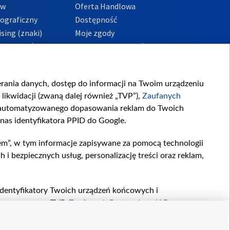
ów
Oferta Handlowa
tograficzny
Dostępność
sing (znaki)
Moje zgody
Prywatności
Procedura zgłoszeń
wewnętrznych
przeciwdziałania
m i korupcji
ierania danych, dostęp do informacji na Twoim urządzeniu
likwidacji (zwaną dalej również „TVP”),
Zaufanych
zautomatyzowanego dopasowania reklam do Twoich
 nas identyfikatora PPID do Google.
em”, w tym informacje zapisywane za pomocą technologii
 bezpiecznych usług, personalizację treści oraz reklam,
, identyfikatory Twoich urządzeń końcowych i
twarzane przez TVP,
Zaufanych Partnerów z IAB
oraz
zeniu lub dostęp do nich, wyboru podstawowych reklam,
reści, wyboru spersonalizowanych treści, pomiaru