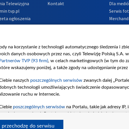
ia Telewizyjna
Kontakt
Dla medi
min tvp.pl
Serwis fo
zeta ogłoszenia
Merchandi
acje o nadawcy
Polityka 
Polityka 
nadużycio
gody na korzystanie z technologii automatycznego śledzenia i zb
ch danych osobowych przez nas, czyli Telewizję Polską S.A. w 
Partnerów TVP (93 firm)
, w celach marketingowych (w tym do 
 które wskazujemy poniżej, a także zgody na udostępnianie przez
Ciebie naszych
poszczególnych serwisów
zwanych dalej „Portal
dobnych technologii umożliwiających świadczenie dopasowanych i
lizowanie ruchu w Internecie.
Ciebie
poszczególnych serwisów
na Portalu, takie jak adresy IP
iwaniach w serwisach Portalu czy historia odwiedzin będą prze
tępujących celów i funkcji: przechowywania informacji na urząd
i przechodzę do serwisu
sonalizowanych reklam, tworzenia profilu spersonalizowanych t