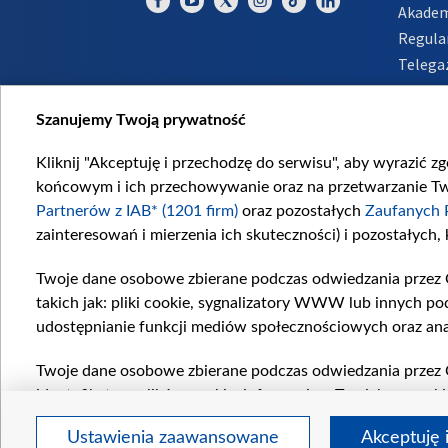
Akadem
Regula
Telega
Inform
Szanujemy Twoją prywatność
Kliknij "Akceptuję i przechodzę do serwisu", aby wyrazić z
końcowym i ich przechowywanie oraz na przetwarzanie Twoi
Partnerów z IAB* (1201 firm)
oraz pozostałych
Zaufanych 
zainteresowań i mierzenia ich skuteczności) i pozostałych,
Twoje dane osobowe zbierane podczas odwiedzania przez 
takich jak: pliki cookie, sygnalizatory WWW lub innych po
udostępnianie funkcji mediów społecznościowych oraz ana
Twoje dane osobowe zbierane podczas odwiedzania przez 
identyfikatory plików cookie, informacje o Twoich wyszuk
pozostałych
Zaufanych Partnerów TVP
dla realizacji nas
Ustawienia zaawansowane
Akceptuję 
wyboru spersonalizowanych reklam, tworzenia profilu sper