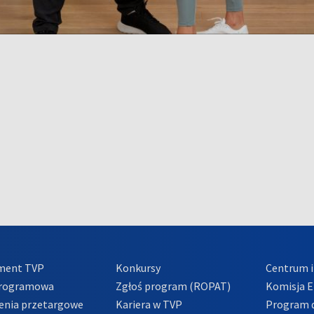
ment TVP
Konkursy
Centrum i
Programowa
Zgłoś program (ROPAT)
Komisja E
enia przetargowe
Kariera w TVP
Program d