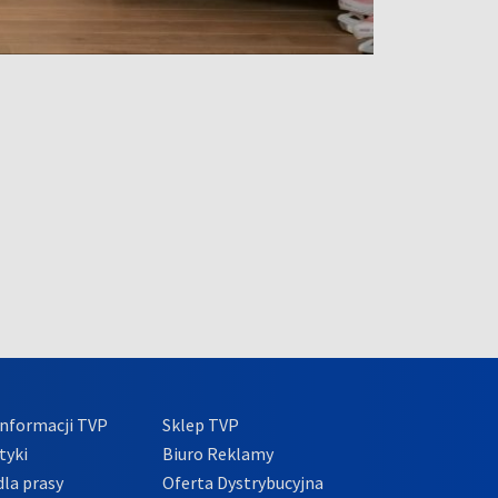
nformacji TVP
Sklep TVP
tyki
Biuro Reklamy
la prasy
Oferta Dystrybucyjna