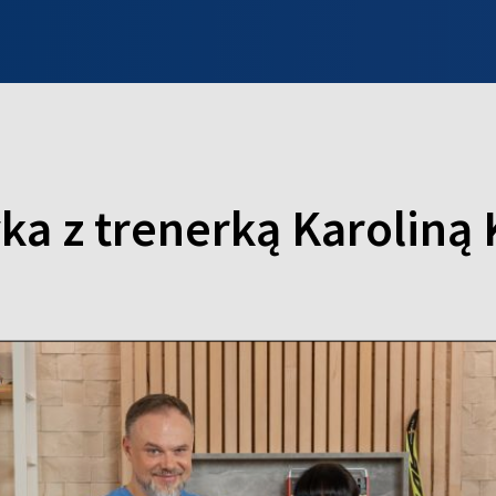
INFO WILNO
WILNO NA DZIEŃ DOBRY
PROGRAMY
ZGŁOŚ
ka z trenerką Karoliną