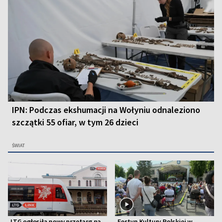
IPN: Podczas ekshumacji na Wołyniu odnaleziono
szczątki 55 ofiar, w tym 26 dzieci
ŚWIAT
LTG ogłosiła nowy przetarg na
Festyn Kultury Polskiej w