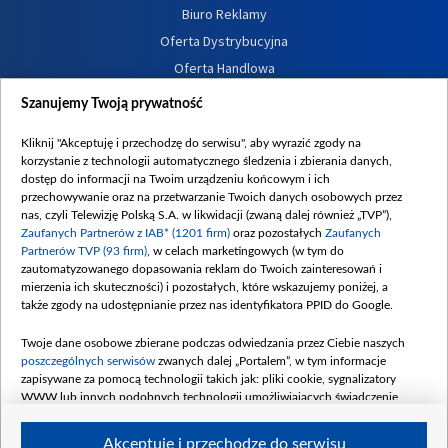
Biuro Reklamy
Oferta Dystrybucyjna
Oferta Handlowa
Dostępność
Szanujemy Twoją prywatność
Moje zgody
Kliknij "Akceptuję i przechodzę do serwisu", aby wyrazić zgody na
Procedura zgłoszeń wewnętrznych
korzystanie z technologii automatycznego śledzenia i zbierania danych,
dostęp do informacji na Twoim urządzeniu końcowym i ich
przechowywanie oraz na przetwarzanie Twoich danych osobowych przez
nas, czyli Telewizję Polską S.A. w likwidacji (zwaną dalej również „TVP”),
Zaufanych Partnerów z IAB* (1201 firm)
oraz pozostałych
Zaufanych
Partnerów TVP (93 firm)
, w celach marketingowych (w tym do
zautomatyzowanego dopasowania reklam do Twoich zainteresowań i
mierzenia ich skuteczności) i pozostałych, które wskazujemy poniżej, a
także zgody na udostępnianie przez nas identyfikatora PPID do Google.
Twoje dane osobowe zbierane podczas odwiedzania przez Ciebie naszych
poszczególnych serwisów
zwanych dalej „Portalem”, w tym informacje
zapisywane za pomocą technologii takich jak: pliki cookie, sygnalizatory
WWW lub innych podobnych technologii umożliwiających świadczenie
dopasowanych i bezpiecznych usług, personalizację treści oraz reklam,
udostępnianie funkcji mediów społecznościowych oraz analizowanie ruchu
Akceptuję i przechodzę do serwisu