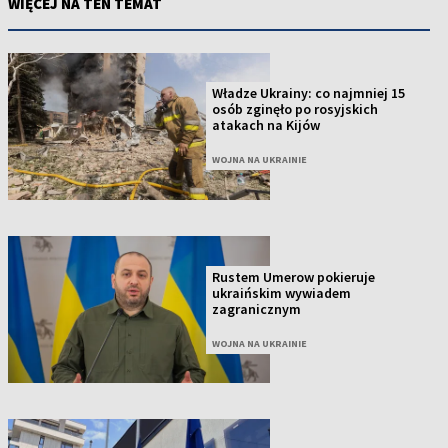
WIĘCEJ NA TEN TEMAT
Władze Ukrainy: co najmniej 15
osób zginęło po rosyjskich
atakach na Kijów
WOJNA NA UKRAINIE
Rustem Umerow pokieruje
ukraińskim wywiadem
zagranicznym
WOJNA NA UKRAINIE