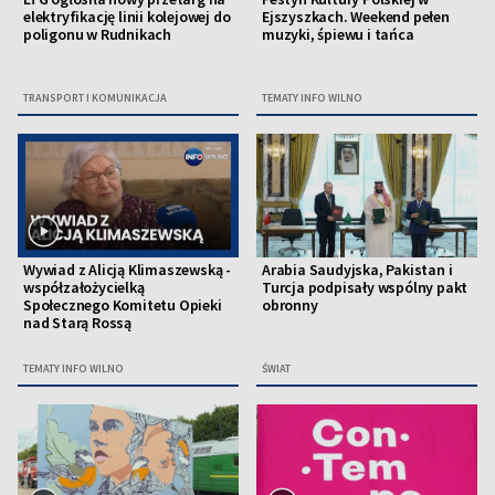
elektryfikację linii kolejowej do
Ejszyszkach. Weekend pełen
poligonu w Rudnikach
muzyki, śpiewu i tańca
TRANSPORT I KOMUNIKACJA
TEMATY INFO WILNO
Wywiad z Alicją Klimaszewską -
Arabia Saudyjska, Pakistan i
współzałożycielką
Turcja podpisały wspólny pakt
Społecznego Komitetu Opieki
obronny
nad Starą Rossą
TEMATY INFO WILNO
ŚWIAT