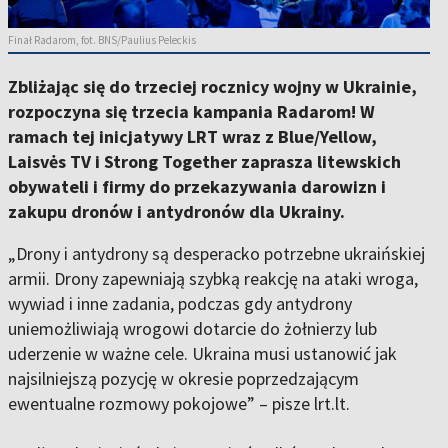
Finał Radarom, fot. BNS/Paulius Peleckis
Zbliżając się do trzeciej rocznicy wojny w Ukrainie,
rozpoczyna się trzecia kampania Radarom! W
ramach tej inicjatywy LRT wraz z Blue/Yellow,
Laisvės TV i Strong Together zaprasza litewskich
obywateli i firmy do przekazywania darowizn i
zakupu dronów i antydronów dla Ukrainy.
„Drony i antydrony są desperacko potrzebne ukraińskiej
armii. Drony zapewniają szybką reakcję na ataki wroga,
wywiad i inne zadania, podczas gdy antydrony
uniemożliwiają wrogowi dotarcie do żołnierzy lub
uderzenie w ważne cele. Ukraina musi ustanowić jak
najsilniejszą pozycję w okresie poprzedzającym
ewentualne rozmowy pokojowe” – pisze lrt.lt.