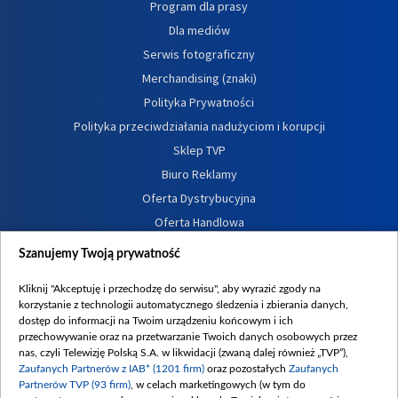
Program dla prasy
Dla mediów
Serwis fotograficzny
Merchandising (znaki)
Polityka Prywatności
Polityka przeciwdziałania nadużyciom i korupcji
Sklep TVP
Biuro Reklamy
Oferta Dystrybucyjna
Oferta Handlowa
Dostępność
Szanujemy Twoją prywatność
Moje zgody
Kliknij "Akceptuję i przechodzę do serwisu", aby wyrazić zgody na
Procedura zgłoszeń wewnętrznych
korzystanie z technologii automatycznego śledzenia i zbierania danych,
dostęp do informacji na Twoim urządzeniu końcowym i ich
przechowywanie oraz na przetwarzanie Twoich danych osobowych przez
nas, czyli Telewizję Polską S.A. w likwidacji (zwaną dalej również „TVP”),
Zaufanych Partnerów z IAB* (1201 firm)
oraz pozostałych
Zaufanych
Partnerów TVP (93 firm)
, w celach marketingowych (w tym do