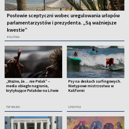
Posłowie sceptyczni wobec uregulowania urlopów
parlamentarzystów i prezydenta. „Są ważniejsze
kwestie”
POLITYKA
„Ważne, że… nie Polak” –
Psy na deskach surfingowych.
media obiegło nagranie,
Nietypowe mistrzostwa w
krytykujące Polaków na Litwie
Kalifornii
TVP WILNO
LIFESTYLE