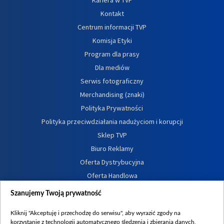
Kontakt
Centrum informacji TVP
Komisja Etyki
Program dla prasy
Dla mediów
Serwis fotograficzny
Merchandising (znaki)
Polityka Prywatności
Polityka przeciwdziałania nadużyciom i korupcji
Sklep TVP
Biuro Reklamy
Oferta Dystrybucyjna
Oferta Handlowa
Dostępność
Szanujemy Twoją prywatność
Moje zgody
Kliknij "Akceptuję i przechodzę do serwisu", aby wyrazić zgody na
Procedura zgłoszeń wewnętrznych
korzystanie z technologii automatycznego śledzenia i zbierania danych,