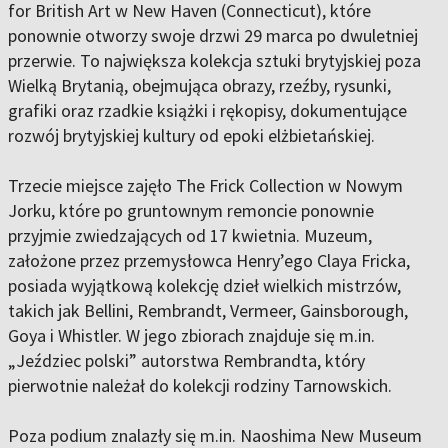
for British Art w New Haven (Connecticut), które
ponownie otworzy swoje drzwi 29 marca po dwuletniej
przerwie. To największa kolekcja sztuki brytyjskiej poza
Wielką Brytanią, obejmująca obrazy, rzeźby, rysunki,
grafiki oraz rzadkie książki i rękopisy, dokumentujące
rozwój brytyjskiej kultury od epoki elżbietańskiej.
Trzecie miejsce zajęło The Frick Collection w Nowym
Jorku, które po gruntownym remoncie ponownie
przyjmie zwiedzających od 17 kwietnia. Muzeum,
założone przez przemysłowca Henry’ego Claya Fricka,
posiada wyjątkową kolekcję dzieł wielkich mistrzów,
takich jak Bellini, Rembrandt, Vermeer, Gainsborough,
Goya i Whistler. W jego zbiorach znajduje się m.in.
„Jeździec polski” autorstwa Rembrandta, który
pierwotnie należał do kolekcji rodziny Tarnowskich.
Poza podium znalazły się m.in. Naoshima New Museum