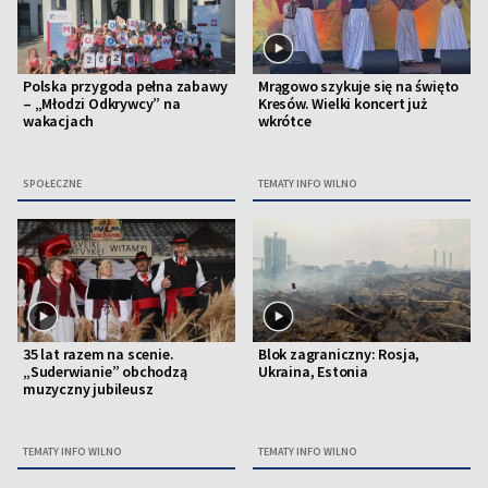
Polska przygoda pełna zabawy
Mrągowo szykuje się na święto
– „Młodzi Odkrywcy” na
Kresów. Wielki koncert już
wakacjach
wkrótce
SPOŁECZNE
TEMATY INFO WILNO
35 lat razem na scenie.
Blok zagraniczny: Rosja,
„Suderwianie” obchodzą
Ukraina, Estonia
muzyczny jubileusz
TEMATY INFO WILNO
TEMATY INFO WILNO