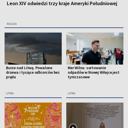
Leon XIV odwiedzi trzy kraje Ameryki Południowej
RELIGIA
Burze nad Litwą. Powalone
Mer Wilna: sortowanie
drzewa i tysiące odbiorców bez
odpadów w Nowej Wilejce jest
prądu
tymczasowe
LITWA
LITWA