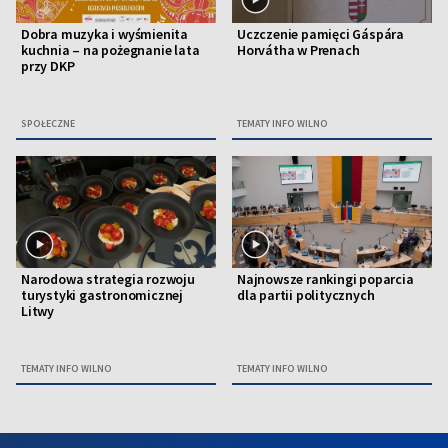
Dobra muzyka i wyśmienita
Uczczenie pamięci Gáspára
kuchnia – na pożegnanie lata
Horvátha w Prenach
przy DKP
SPOŁECZNE
TEMATY INFO WILNO
Narodowa strategia rozwoju
Najnowsze rankingi poparcia
turystyki gastronomicznej
dla partii politycznych
Litwy
TEMATY INFO WILNO
TEMATY INFO WILNO