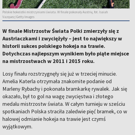
Polskie hokeistki mistrzyniami świata. W finale pokonały Austrię, fot. Isaiah
Vazquez/Getty Images
W finale Mistrzostw Świata Polki zmierzyły się z
Austriaczkami i zwyciężyły – jest to największy w
historii sukces polskiego hokeja na trawie.
Dotychczas najlepszym wynikiem było piąte miejsce
na mistrzostwach w 2011 i 2015 roku.
Losy finału rozstrzygnęły się już w trzeciej minucie.
Amelia Katerla otrzymała znakomite podanie od
Marleny Rybachy i pokonała bramkarkę rywalek. Jak się
okazało, był to gol na wagę zwycięstwa i złotego
medalu mistrzostw świata. W całym turnieju w sześciu
spotkaniach Polska straciła zaledwie pięć bramek, co w
halowej odmianie hokeja na trawie jest czymś
wyjątkowym.