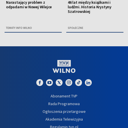
Narastający problem z
46 lat między książkami i
odpadami w Nowej Wilejce
ludźmi. Historia Krystyny
Szatrowskiej
TEMATY INFO WILNO
SPOŁECZNE
Abonament TVP
Rada Programowa
Ogłoszenia przetargowe
Akademia Telewizyjna
Regulamin tvp.pl