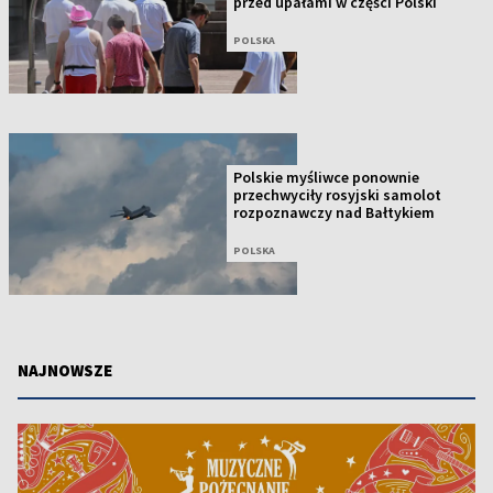
przed upałami w części Polski
POLSKA
Polskie myśliwce ponownie
przechwyciły rosyjski samolot
rozpoznawczy nad Bałtykiem
POLSKA
NAJNOWSZE