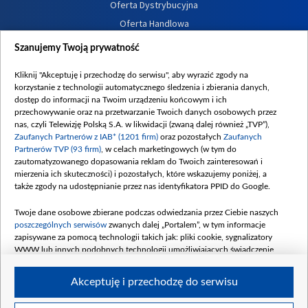
Oferta Dystrybucyjna
Oferta Handlowa
Dostępność
Szanujemy Twoją prywatność
Moje zgody
Kliknij "Akceptuję i przechodzę do serwisu", aby wyrazić zgody na
Procedura zgłoszeń wewnętrznych
korzystanie z technologii automatycznego śledzenia i zbierania danych,
dostęp do informacji na Twoim urządzeniu końcowym i ich
przechowywanie oraz na przetwarzanie Twoich danych osobowych przez
nas, czyli Telewizję Polską S.A. w likwidacji (zwaną dalej również „TVP”),
Zaufanych Partnerów z IAB* (1201 firm)
oraz pozostałych
Zaufanych
Partnerów TVP (93 firm)
, w celach marketingowych (w tym do
zautomatyzowanego dopasowania reklam do Twoich zainteresowań i
mierzenia ich skuteczności) i pozostałych, które wskazujemy poniżej, a
także zgody na udostępnianie przez nas identyfikatora PPID do Google.
Twoje dane osobowe zbierane podczas odwiedzania przez Ciebie naszych
poszczególnych serwisów
zwanych dalej „Portalem”, w tym informacje
zapisywane za pomocą technologii takich jak: pliki cookie, sygnalizatory
WWW lub innych podobnych technologii umożliwiających świadczenie
dopasowanych i bezpiecznych usług, personalizację treści oraz reklam,
udostępnianie funkcji mediów społecznościowych oraz analizowanie ruchu
Akceptuję i przechodzę do serwisu
w Internecie.