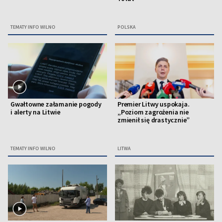
TEMATY INFO WILNO
POLSKA
Gwałtowne załamanie pogody
Premier Litwy uspokaja.
i alerty na Litwie
„Poziom zagrożenia nie
zmienił się drastycznie”
TEMATY INFO WILNO
LITWA