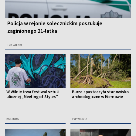
Policja w rejonie solecznickim poszukuje
zaginionego 21-latka
TVP WILNO
W Wilnie trwa festiwal sztuki
Burza spustoszyła stanowisko
ulicznej „Meeting of Styles”
archeologiczne w Kiernowie
KULTURA
TVP WILNO