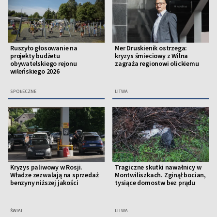
Ruszyło głosowanie na
Mer Druskienik ostrzega:
projekty budżetu
kryzys śmieciowy z Wilna
obywatelskiego rejonu
zagraża regionowi olickiemu
wileńskiego 2026
SPOŁECZNE
LITWA
Kryzys paliwowy w Rosji.
Tragiczne skutki nawałnicy w
Władze zezwalają na sprzedaż
Montwiliszkach. Zginął bocian,
benzyny niższej jakości
tysiące domostw bez prądu
ŚWIAT
LITWA