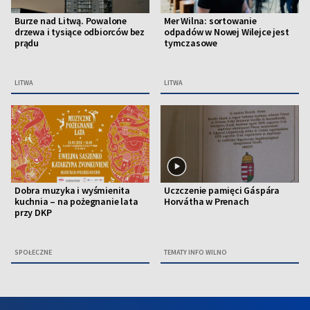
Burze nad Litwą. Powalone
Mer Wilna: sortowanie
drzewa i tysiące odbiorców bez
odpadów w Nowej Wilejce jest
prądu
tymczasowe
LITWA
LITWA
Dobra muzyka i wyśmienita
Uczczenie pamięci Gáspára
kuchnia – na pożegnanie lata
Horvátha w Prenach
przy DKP
SPOŁECZNE
TEMATY INFO WILNO